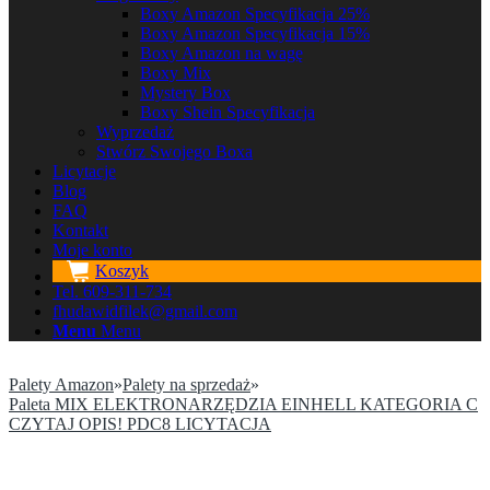
Boxy Amazon Specyfikacja 25%
Boxy Amazon Specyfikacja 15%
Boxy Amazon na wagę
Boxy Mix
Mystery Box
Boxy Shein Specyfikacja
Wyprzedaż
Stwórz Swojego Boxa
Licytacje
Blog
FAQ
Kontakt
Moje konto
Koszyk
Tel. 609-311-734
fhudawidfilek@gmail.com
Menu
Menu
Palety Amazon
»
Palety na sprzedaż
»
Paleta MIX ELEKTRONARZĘDZIA EINHELL KATEGORIA C
CZYTAJ OPIS! PDC8 LICYTACJA