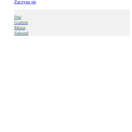
Zaczyna się
Dni
Godzin
Minut
Sekund