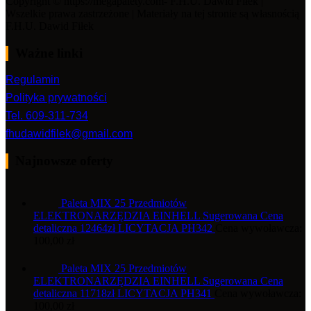
Copyright © https://megapalety.com- F.H.U. Dawid Fiłek |
Wszelkie prawa zastrzeżone | Materiały na tej stronie są własnością
F.H.U. Dawid Fiłek
Ważne linki
Regulamin
Polityka prywatności
Tel. 609-311-734
fhudawidfilek@gmail.com
Najnowsze oferty
Paleta MIX 25 Przedmiotów
ELEKTRONARZĘDZIA EINHELL Sugerowana Cena
detaliczna 12464zł LICYTACJA PH342
Cena wywoławcza:
100,00
zł
Paleta MIX 25 Przedmiotów
ELEKTRONARZĘDZIA EINHELL Sugerowana Cena
detaliczna 11718zł LICYTACJA PH341
Cena wywoławcza:
100,00
zł