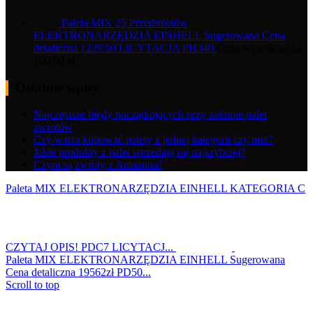
Paleta MIX 25 Przedmiotów
ELEKTRONARZĘDZIA EINHELL Sugerowana Cena
detaliczna 12293zł LICYTACJA PH340
Cena wywoławcza:
100,00
zł
Ostatnie wpisy
Najczęstsze błędy początkujących przy zakupie palet
zwrotów
Czy warto kupować palety z jednej kategorii czy mix?
Jakie produkty z palet sprzedają się najszybciej?
Czym są zwroty z Amazona?
Paleta MIX ELEKTRONARZĘDZIA EINHELL KATEGORIA C
CZYTAJ OPIS! PDC7 LICYTACJ...
Paleta MIX ELEKTRONARZĘDZIA EINHELL Sugerowana
Cena detaliczna 19562zł PD50...
Scroll to top