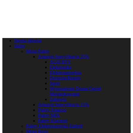
Strona główna
Sklep
Mega Palety
Amazon Specyfikacja 25%
AGD RTV
Elektronika
Elektronarzędzia
Drogeria/Beauty
Sport
Wyposażenie Domu Ogród
Majsterkowanie
Zabawki
Amazon Specyfikacja 15%
Palety Amazon
Palety MIX
Palety Klarstein
Palety Elektronarzędzi Einhell
Mega Boxy