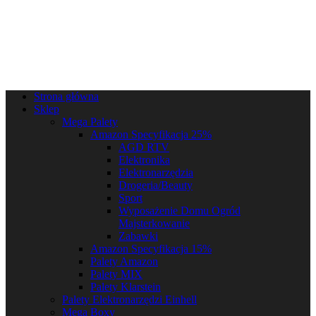
Strona główna
Sklep
Mega Palety
Amazon Specyfikacja 25%
AGD RTV
Elektronika
Elektronarzędzia
Drogeria/Beauty
Sport
Wyposażenie Domu Ogród
Majsterkowanie
Zabawki
Amazon Specyfikacja 15%
Palety Amazon
Palety MIX
Palety Klarstein
Palety Elektronarzędzi Einhell
Mega Boxy