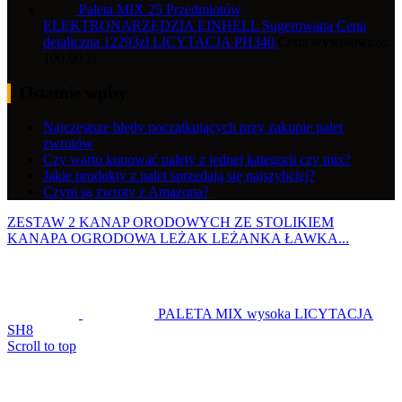
Paleta MIX 25 Przedmiotów
ELEKTRONARZĘDZIA EINHELL Sugerowana Cena
detaliczna 12293zł LICYTACJA PH340
Cena wywoławcza:
100,00
zł
Ostatnie wpisy
Najczęstsze błędy początkujących przy zakupie palet
zwrotów
Czy warto kupować palety z jednej kategorii czy mix?
Jakie produkty z palet sprzedają się najszybciej?
Czym są zwroty z Amazona?
ZESTAW 2 KANAP ORODOWYCH ZE STOLIKIEM
KANAPA OGRODOWA LEŻAK LEŻANKA ŁAWKA...
PALETA MIX wysoka LICYTACJA
SH8
Scroll to top