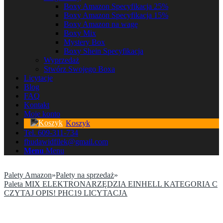
Boxy Amazon Specyfikacja 25%
Boxy Amazon Specyfikacja 15%
Boxy Amazon na wagę
Boxy Mix
Mystery Box
Boxy Shein Specyfikacja
Wyprzedaż
Stwórz Swojego Boxa
Licytacje
Blog
FAQ
Kontakt
Moje konto
Koszyk
Tel. 609-311-734
fhudawidfilek@gmail.com
Menu
Menu
Palety Amazon
»
Palety na sprzedaż
»
Paleta MIX ELEKTRONARZĘDZIA EINHELL KATEGORIA C
CZYTAJ OPIS! PHC19 LICYTACJA