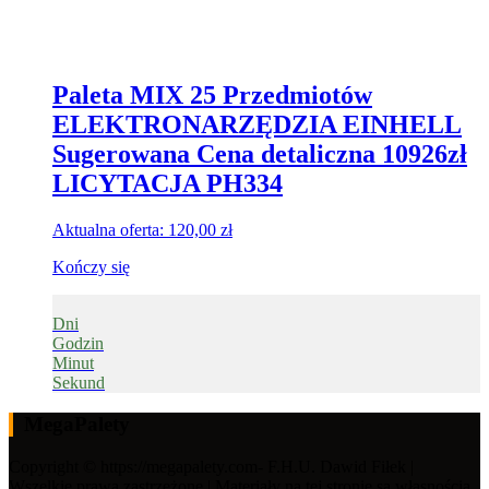
Paleta MIX 25 Przedmiotów
ELEKTRONARZĘDZIA EINHELL
Sugerowana Cena detaliczna 10926zł
LICYTACJA PH334
Aktualna oferta:
120,00
zł
Kończy się
Dni
Godzin
Minut
Sekund
MegaPalety
Copyright © https://megapalety.com- F.H.U. Dawid Fiłek |
Wszelkie prawa zastrzeżone | Materiały na tej stronie są własnością