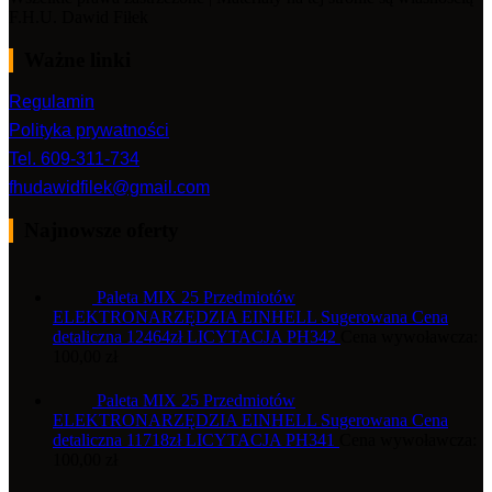
F.H.U. Dawid Fiłek
Ważne linki
Regulamin
Polityka prywatności
Tel. 609-311-734
fhudawidfilek@gmail.com
Najnowsze oferty
Paleta MIX 25 Przedmiotów
ELEKTRONARZĘDZIA EINHELL Sugerowana Cena
detaliczna 12464zł LICYTACJA PH342
Cena wywoławcza:
100,00
zł
Paleta MIX 25 Przedmiotów
ELEKTRONARZĘDZIA EINHELL Sugerowana Cena
detaliczna 11718zł LICYTACJA PH341
Cena wywoławcza:
100,00
zł