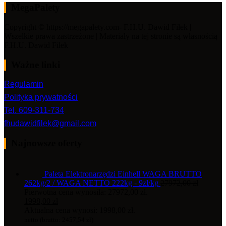
MegaPalety
Copyright © https://megapalety.com- F.H.U. Dawid Fiłek |
Wszelkie prawa zastrzeżone | Materiały na tej stronie są własnością
F.H.U. Dawid Fiłek
Ważne linki
Regulamin
Polityka prywatności
Tel. 609-311-734
fhudawidfilek@gmail.com
Najnowsze oferty
Paleta Elektronarzędzi Einhell WAGA BRUTTO
262kg/2 / WAGA NETTO 222kg - 9zł/kg
27972,00
zł
Pierwotna cena wynosiła: 27972,00 zł.
1998,00
zł
Aktualna cena wynosi: 1998,00 zł.
netto (brutto:
2457,54
zł
)