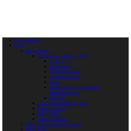
Strona główna
Sklep
Mega Palety
Amazon Specyfikacja 25%
AGD RTV
Elektronika
Elektronarzędzia
Drogeria/Beauty
Sport
Wyposażenie Domu Ogród
Majsterkowanie
Zabawki
Amazon Specyfikacja 15%
Palety Amazon
Palety MIX
Palety Klarstein
Palety Elektronarzędzi Einhell
Mega Boxy