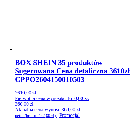
BOX SHEIN 35 produktów
Sugerowana Cena detaliczna 3610zł
CPPO2604150010503
3610,00
zł
Pierwotna cena wynosiła: 3610,00 zł.
360,00
zł
Aktualna cena wynosi: 360,00 zł.
Promocja!
netto (brutto:
442,80
zł
)