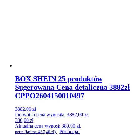
BOX SHEIN 25 produktów
Sugerowana Cena detaliczna 3882zł
CPPO2604150010497
3882,00
zł
Pierwotna cena wynosiła: 3882,00 zł.
380,00
zł
Aktualna cena wynosi: 380,00 zł.
Promocja!
netto (brutto:
467,40
zł
)