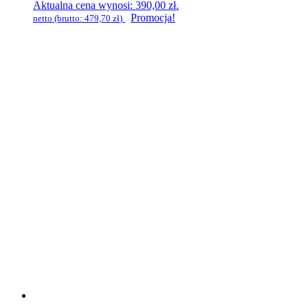
Aktualna cena wynosi: 390,00 zł.
Promocja!
netto (brutto:
479,70
zł
)