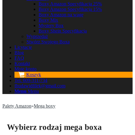
Boxy Amazon Specyfikacja 25%
Boxy Amazon Specyfikacja 15%
Boxy Amazon na wagę
Boxy Mix
Mystery Box
Boxy Shein Specyfikacja
Wyprzedaż
Stwórz Swojego Boxa
Licytacje
Blog
FAQ
Kontakt
Moje konto
Koszyk
Tel. 609-311-734
fhudawidfilek@gmail.com
Menu
Menu
Palety Amazon
»
Mega boxy
Wybierz rodzaj mega boxa