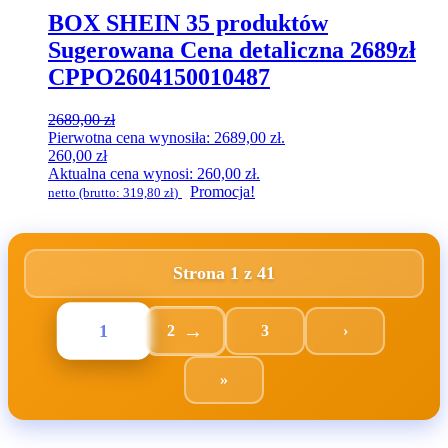
BOX SHEIN 35 produktów
Sugerowana Cena detaliczna 2689zł
CPPO2604150010487
2689,00
zł
Pierwotna cena wynosiła: 2689,00 zł.
260,00
zł
Aktualna cena wynosi: 260,00 zł.
Promocja!
netto (brutto:
319,80
zł
)
Strona 1 z 41
1
2
3
›
»