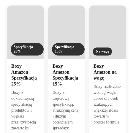
Specyfikacja
Specyfikacja
25%
15%
Na wagę
Boxy
Boxy
Boxy
Amazon
Amazon
Amazon na
Specyfikacja
Specyfikacja
wagę
25%
15%
Boxy rozliczane
Boxy z
Boxy z
według wagi,
dokładniejszą
częściową
dobre dla osób
specyfikacją
specyfikacją,
szukających
produktów i
atrakcyjną ceną
większej ilości
większą
i dużym
towaru w
przejrzystością
potencjałem
prostej formule.
zawartości.
sprzedaży.