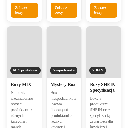
Zobacz
Zobacz
Zobacz
boxy
boxy
boxy
MIX produktów
Niespodzianka
SHEIN
Boxy MIX
Mystery Box
Boxy SHEIN
Specyfikacja
Najbardziej
Box
zróżnicowane
niespodzianka z
Boxy z
boxy z
losowo
produktami
produktami z
dobranymi
SHEIN oraz
różnych
produktami z
specyfikacją
kategorii i
różnych
zawartości dla
marek.
kategorii.
łatwiejszej