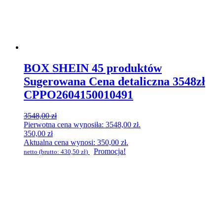
BOX SHEIN 45 produktów
Sugerowana Cena detaliczna 3548zł
CPPO2604150010491
3548,00
zł
Pierwotna cena wynosiła: 3548,00 zł.
350,00
zł
Aktualna cena wynosi: 350,00 zł.
Promocja!
netto (brutto:
430,50
zł
)