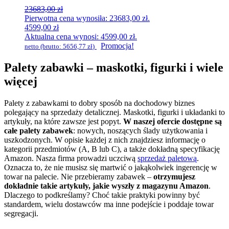
23683,00
zł
Pierwotna cena wynosiła: 23683,00 zł.
4599,00
zł
Aktualna cena wynosi: 4599,00 zł.
Promocja!
netto (brutto:
5656,77
zł
)
Palety zabawki – maskotki, figurki i wiele
więcej
Palety z zabawkami to dobry sposób na dochodowy biznes
polegający na sprzedaży detalicznej. Maskotki, figurki i układanki to
artykuły, na które zawsze jest popyt.
W naszej ofercie dostępne są
całe palety zabawek
: nowych, noszących ślady użytkowania i
uszkodzonych. W opisie każdej z nich znajdziesz informację o
kategorii przedmiotów (A, B lub C), a także dokładną specyfikację
Amazon. Nasza firma prowadzi uczciwą
sprzedaż paletową
.
Oznacza to, że nie musisz się martwić o jakąkolwiek ingerencję w
towar na palecie. Nie przebieramy zabawek –
otrzymujesz
dokładnie takie artykuły, jakie wyszły z magazynu Amazon
.
Dlaczego to podkreślamy? Choć takie praktyki powinny być
standardem, wielu dostawców ma inne podejście i poddaje towar
segregacji.