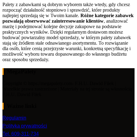
Palety z zabawkami są dobrym wyborem także wtedy, gdy chcesz
rozpocząć działalność stopniowo i sprawdzić, które produkty
najlepiej sprzedają się w Twoim kanale.
Różne kategorie zabawek
pozwalają obserwować zainteresowanie klientów
, analizować
marżę i podejmować kolejne decyzje zakupowe na podstawie
praktycznych wyników. Dzięki regularnym dostawom możesz
budować powtarzalny model sprzedaży, w którym palety zabawek
stają się źródłem stale odnawianego asortymentu. To rozwiązanie
dla osób, które cenią przejrzyste warunki, konkretną specyfikację i
możliwość wyboru towaru dopasowanego do własnego budżetu
oraz sposobu sprzedaży.
MegaPalety
Copyright © https://megapalety.com- F.H.U. Dawid Fiłek |
Wszelkie prawa zastrzeżone | Materiały na tej stronie są własnością
F.H.U. Dawid Fiłek
Ważne linki
Regulamin
Polityka prywatności
Tel. 609-311-734