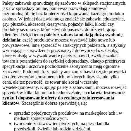
Palety zabawek sprawdzają się zarówno w sklepach stacjonarnych,
jak i w sprzedaży online, ponieważ pozwalają zbudować
różnorodną ofertę bez konieczności kupowania każdego produktu
osobno. W jednej dostawie mogą znaleźć się zabawki edukacyjne,
gry, pluszaki, akcesoria kreatywne, pojazdy, lalki, klocki czy
produkty sezonowe, które łatwo dopasować do różnych grup
klientów. Dzięki temu
palety z zabawkami dają dużą swobodę
działania
: część produktów możesz wystawić jako nowe lub
powystawowe, inne sprzedać w atrakcyjnych pakietach, a artykuły
wymagające sprawdzenia przeznaczyć do wyprzedaży. Osoby,
które wpisują w wyszukiwarkę palety zabawki, zwykle szukają
towaru z potencjałem do szybkiej odsprzedaży, dlatego przejrzysta
specyfikacja i uczciwe pochodzenie asortymentu mają ogromne
znaczenie. Podobnie fraza palety amazon zabawki często prowadzi
do ofert zwrotów konsumenckich, w których liczy się nie tylko
cena, ale też pewność, że towar nie został wcześniej
wyselekcjonowany. Kupując palety z zabawkami, możesz rozwijać
sprzedaż w kilku kierunkach jednocześnie, co
ułatwia testowanie
rynku i dopasowanie oferty do realnego zainteresowania
klientów
. Szczególnie dobrze sprawdzają się:
sprzedaż pojedynczych produktów na marketplace’ach i w
mediach społecznościowych,
tworzenie zestawów tematycznych, na przykład dla
przedszkoli, świetlic lub rodzin z dziećmi,