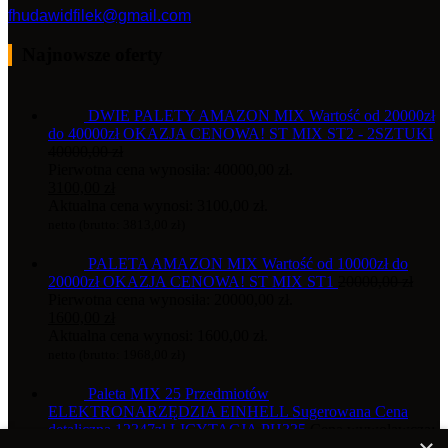
fhudawidfilek@gmail.com
Najnowsze oferty
DWIE PALETY AMAZON MIX Wartość od 20000zł
do 40000zł OKAZJA CENOWA! ST MIX ST2 - 2SZTUKI
40000,00
zł
Pierwotna cena wynosiła: 40000,00 zł.
3100,00
zł
Aktualna cena wynosi: 3100,00 zł.
netto (brutto:
3813,00
zł
)
PALETA AMAZON MIX Wartość od 10000zł do
20000zł OKAZJA CENOWA! ST MIX ST1
20000,00
zł
Pierwotna cena wynosiła: 20000,00 zł.
1600,00
zł
Aktualna cena wynosi: 1600,00 zł.
netto (brutto:
1968,00
zł
)
Paleta MIX 25 Przedmiotów
ELEKTRONARZĘDZIA EINHELL Sugerowana Cena
detaliczna 12347zł LICYTACJA PH335
Cena wywoławcza:
100,00
zł