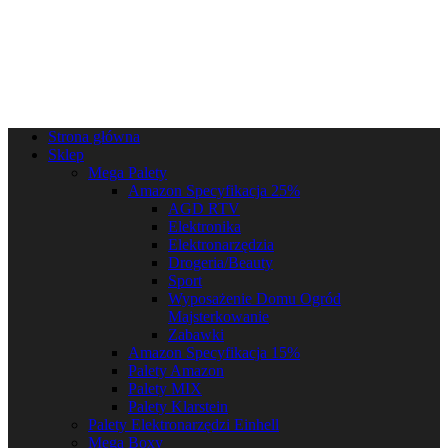
Strona główna
Sklep
Mega Palety
Amazon Specyfikacja 25%
AGD RTV
Elektronika
Elektronarzędzia
Drogeria/Beauty
Sport
Wyposażenie Domu Ogród
Majsterkowanie
Zabawki
Amazon Specyfikacja 15%
Palety Amazon
Palety MIX
Palety Klarstein
Palety Elektronarzędzi Einhell
Mega Boxy