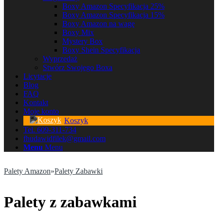
Boxy Amazon Specyfikacja 25%
Boxy Amazon Specyfikacja 15%
Boxy Amazon na wagę
Boxy Mix
Mystery Box
Boxy Shein Specyfikacja
Wyprzedaż
Stwórz Swojego Boxa
Licytacje
Blog
FAQ
Kontakt
Moje konto
Koszyk
Tel. 609-311-734
fhudawidfilek@gmail.com
Menu
Menu
Palety Amazon
»
Palety Zabawki
Palety z zabawkami