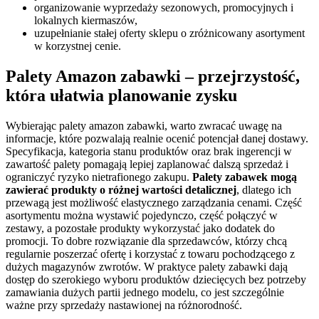
organizowanie wyprzedaży sezonowych, promocyjnych i
lokalnych kiermaszów,
uzupełnianie stałej oferty sklepu o zróżnicowany asortyment
w korzystnej cenie.
Palety Amazon zabawki – przejrzystość,
która ułatwia planowanie zysku
Wybierając palety amazon zabawki, warto zwracać uwagę na
informacje, które pozwalają realnie ocenić potencjał danej dostawy.
Specyfikacja, kategoria stanu produktów oraz brak ingerencji w
zawartość palety pomagają lepiej zaplanować dalszą sprzedaż i
ograniczyć ryzyko nietrafionego zakupu.
Palety zabawek mogą
zawierać produkty o różnej wartości detalicznej
, dlatego ich
przewagą jest możliwość elastycznego zarządzania cenami. Część
asortymentu można wystawić pojedynczo, część połączyć w
zestawy, a pozostałe produkty wykorzystać jako dodatek do
promocji. To dobre rozwiązanie dla sprzedawców, którzy chcą
regularnie poszerzać ofertę i korzystać z towaru pochodzącego z
dużych magazynów zwrotów. W praktyce palety zabawki dają
dostęp do szerokiego wyboru produktów dziecięcych bez potrzeby
zamawiania dużych partii jednego modelu, co jest szczególnie
ważne przy sprzedaży nastawionej na różnorodność.