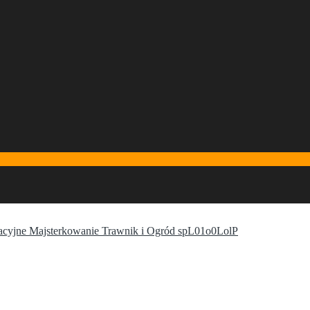
cyjne Majsterkowanie Trawnik i Ogród spL01o0LolP