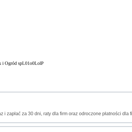
k i Ogród spL01o0LolP
az i zapłać za 30 dni, raty dla firm oraz odroczone płatności dl