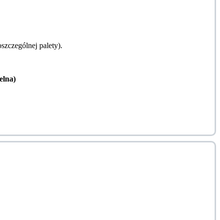
zczególnej palety).
lna)