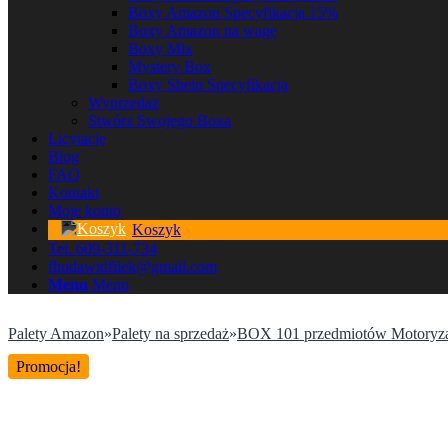
Boxy Amazon Specyfikacja 15%
Boxy Amazon na wagę
Boxy Mix
Mystery Box
Boxy Shein Specyfikacja
Wyprzedaż
Stwórz Swojego Boxa
Licytacje
Blog
FAQ
Kontakt
Moje konto
Koszyk
Tel. 609-311-734
fhudawidfilek@gmail.com
Menu
Menu
Palety Amazon
»
Palety na sprzedaż
»
BOX 101 przedmiotów Motoryza
Promocja!