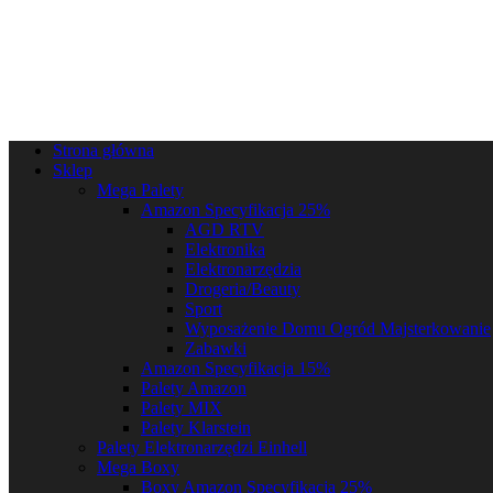
Strona główna
Sklep
Mega Palety
Amazon Specyfikacja 25%
AGD RTV
Elektronika
Elektronarzędzia
Drogeria/Beauty
Sport
Wyposażenie Domu Ogród Majsterkowanie
Zabawki
Amazon Specyfikacja 15%
Palety Amazon
Palety MIX
Palety Klarstein
Palety Elektronarzędzi Einhell
Mega Boxy
Boxy Amazon Specyfikacja 25%