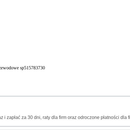
przewodowe sp515783730
az i zapłać za 30 dni, raty dla firm oraz odroczone płatności dl