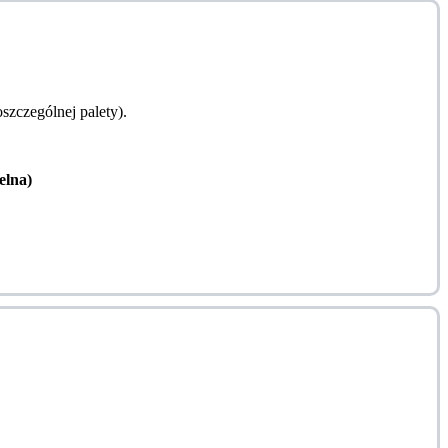
zczególnej palety).
lna)