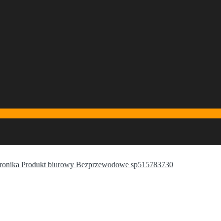
ronika Produkt biurowy Bezprzewodowe sp515783730