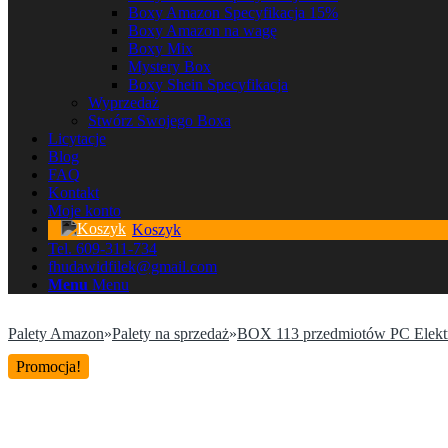
Boxy Amazon Specyfikacja 15%
Boxy Amazon na wagę
Boxy Mix
Mystery Box
Boxy Shein Specyfikacja
Wyprzedaż
Stwórz Swojego Boxa
Licytacje
Blog
FAQ
Kontakt
Moje konto
Koszyk
Tel. 609-311-734
fhudawidfilek@gmail.com
Menu
Menu
Palety Amazon
»
Palety na sprzedaż
»
BOX 113 przedmiotów PC Elekt
Promocja!