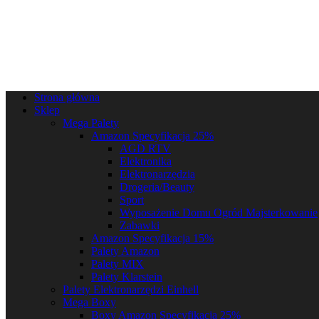
Strona główna
Sklep
Mega Palety
Amazon Specyfikacja 25%
AGD RTV
Elektronika
Elektronarzędzia
Drogeria/Beauty
Sport
Wyposażenie Domu Ogród Majsterkowanie
Zabawki
Amazon Specyfikacja 15%
Palety Amazon
Palety MIX
Palety Klarstein
Palety Elektronarzędzi Einhell
Mega Boxy
Boxy Amazon Specyfikacja 25%