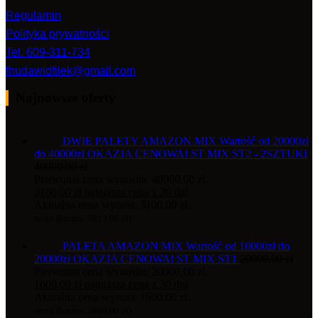
Regulamin
Polityka prywatności
Tel. 609-311-734
fhudawidfilek@gmail.com
Najnowsze oferty
DWIE PALETY AMAZON MIX Wartość od 20000zł
do 40000zł OKAZJA CENOWA! ST MIX ST2 - 2SZTUKI
40000,00
zł
Pierwotna cena wynosiła: 40000,00 zł.
3100,00
zł
najniższa cena z 30 dni
Aktualna cena wynosi: 3100,00 zł.
netto (brutto:
3813,00
zł
)
PALETA AMAZON MIX Wartość od 10000zł do
20000zł OKAZJA CENOWA! ST MIX ST1
20000,00
zł
Pierwotna cena wynosiła: 20000,00 zł.
1600,00
zł
najniższa cena z 30 dni
Aktualna cena wynosi: 1600,00 zł.
netto (brutto:
1968,00
zł
)