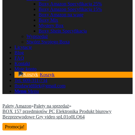
Boxy Amazon Specyfikacja 25%
Boxy Amazon Specyfikacja 15%
Boxy Amazon na wagę
Boxy Mix
Mystery Box
Boxy Shein Specyfikacja
Wyprzedaż
Stwórz Swojego Boxa
Licytacje
Blog
FAQ
Kontakt
Moje konto
Koszyk
Tel. 609-311-734
fhudawidfilek@gmail.com
Menu
Menu
Palety Amazon
»
Palety na sprzedaż
»
BOX 157 przedmiotów PC Elektronika Produkt biurowy
Bezprzewodowe Gry video spL01o0LO64
Promocja!