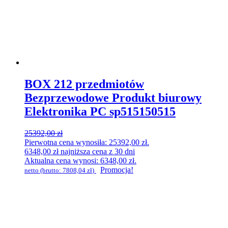
BOX 212 przedmiotów
Bezprzewodowe Produkt biurowy
Elektronika PC sp515150515
25392,00
zł
Pierwotna cena wynosiła: 25392,00 zł.
6348,00
zł
najniższa cena z 30 dni
Aktualna cena wynosi: 6348,00 zł.
Promocja!
netto (brutto:
7808,04
zł
)