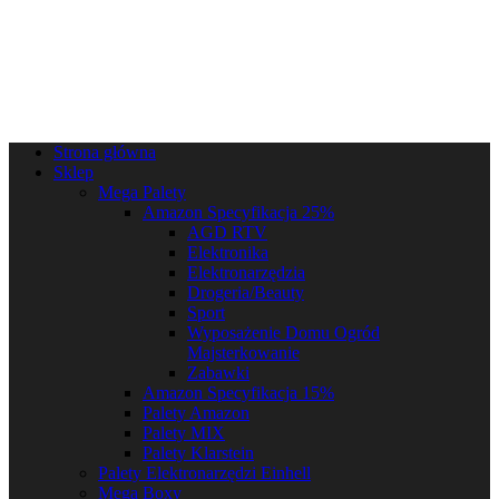
Strona główna
Sklep
Mega Palety
Amazon Specyfikacja 25%
AGD RTV
Elektronika
Elektronarzędzia
Drogeria/Beauty
Sport
Wyposażenie Domu Ogród
Majsterkowanie
Zabawki
Amazon Specyfikacja 15%
Palety Amazon
Palety MIX
Palety Klarstein
Palety Elektronarzędzi Einhell
Mega Boxy