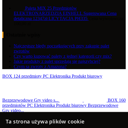
Paleta MIX 25 Przedmiotów
ELEKTRONARZĘDZIA EINHELL Sugerowana Cena
detaliczna 12347zł LICYTACJA PH335
Cena wywoławcza:
100,00
zł
Ostatnie wpisy
Najczęstsze błędy początkujących przy zakupie palet
zwrotów
Czy warto kupować palety z jednej kategorii czy mix?
Jakie produkty z palet sprzedają się najszybciej?
Czym są zwroty z Amazona?
BOX 124 przedmioty PC Elektronika Produkt biurowy
Bezprzewodowe Gry video s...
BOX 160
przedmiotów PC Elektronika Produkt biurowy Bezprzewodowe
Gry video...
Scroll to top
Ta strona używa plików cookie