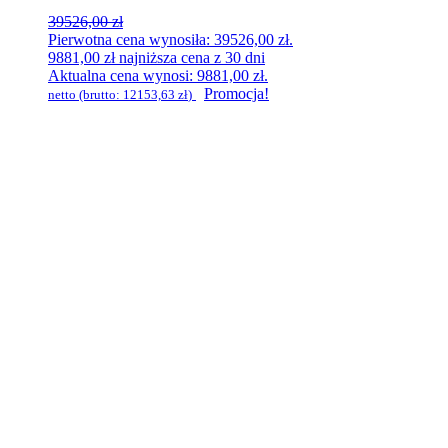
39526,00
zł
Pierwotna cena wynosiła: 39526,00 zł.
9881,00
zł
najniższa cena z 30 dni
Aktualna cena wynosi: 9881,00 zł.
Promocja!
netto (brutto:
12153,63
zł
)