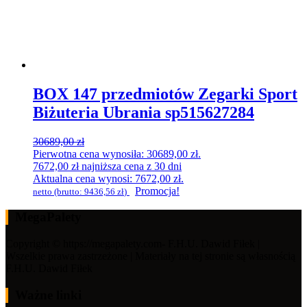
BOX 147 przedmiotów Zegarki Sport
Biżuteria Ubrania sp515627284
30689,00
zł
Pierwotna cena wynosiła: 30689,00 zł.
7672,00
zł
najniższa cena z 30 dni
Aktualna cena wynosi: 7672,00 zł.
Promocja!
netto (brutto:
9436,56
zł
)
MegaPalety
Copyright © https://megapalety.com- F.H.U. Dawid Fiłek |
Wszelkie prawa zastrzeżone | Materiały na tej stronie są własnością
F.H.U. Dawid Fiłek
Ważne linki