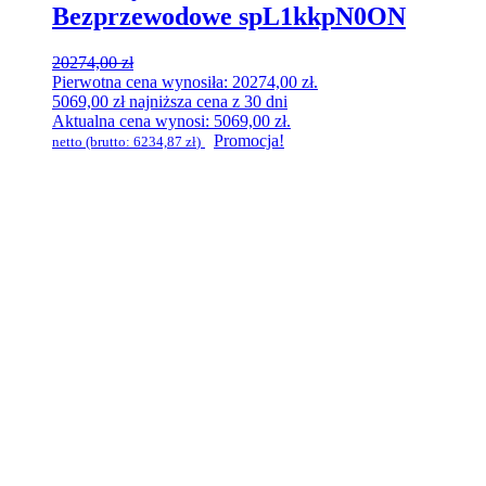
Bezprzewodowe spL1kkpN0ON
20274,00
zł
Pierwotna cena wynosiła: 20274,00 zł.
5069,00
zł
najniższa cena z 30 dni
Aktualna cena wynosi: 5069,00 zł.
Promocja!
netto (brutto:
6234,87
zł
)