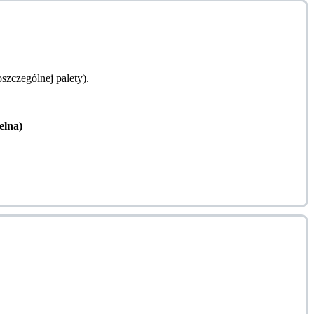
zczególnej palety).
lna)