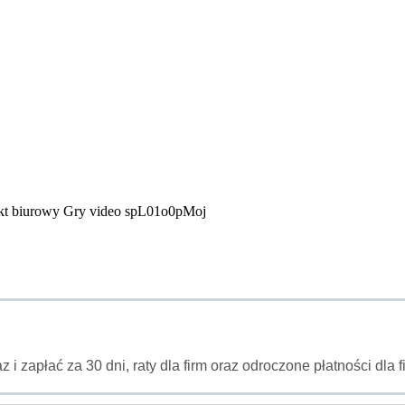
kt biurowy Gry video spL01o0pMoj
az i zapłać za 30 dni, raty dla firm oraz odroczone płatności dl