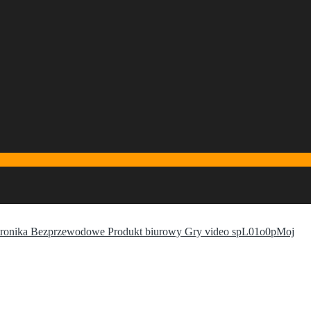
ronika Bezprzewodowe Produkt biurowy Gry video spL01o0pMoj