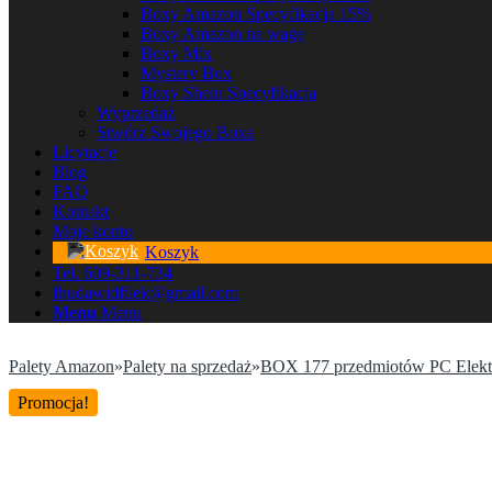
Boxy Amazon Specyfikacja 15%
Boxy Amazon na wagę
Boxy Mix
Mystery Box
Boxy Shein Specyfikacja
Wyprzedaż
Stwórz Swojego Boxa
Licytacje
Blog
FAQ
Kontakt
Moje konto
Koszyk
Tel. 609-311-734
fhudawidfilek@gmail.com
Menu
Menu
Palety Amazon
»
Palety na sprzedaż
»
BOX 177 przedmiotów PC Elekt
Promocja!