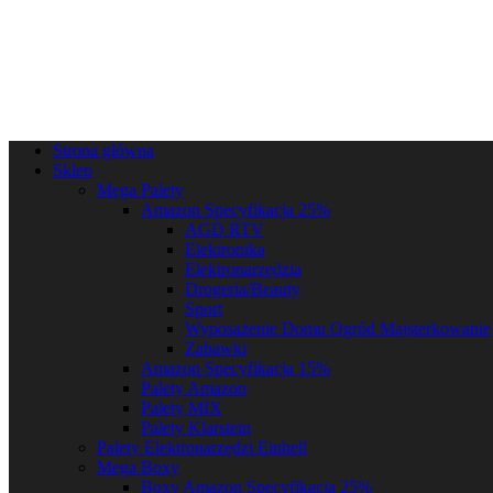
Strona główna
Sklep
Mega Palety
Amazon Specyfikacja 25%
AGD RTV
Elektronika
Elektronarzędzia
Drogeria/Beauty
Sport
Wyposażenie Domu Ogród Majsterkowanie
Zabawki
Amazon Specyfikacja 15%
Palety Amazon
Palety MIX
Palety Klarstein
Palety Elektronarzędzi Einhell
Mega Boxy
Boxy Amazon Specyfikacja 25%