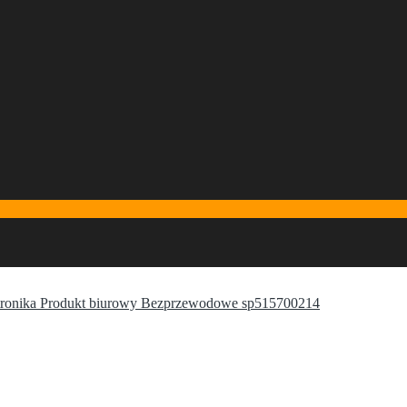
ronika Produkt biurowy Bezprzewodowe sp515700214