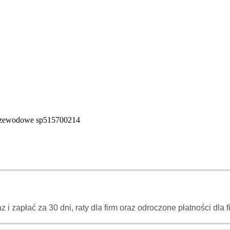
przewodowe sp515700214
az i zapłać za 30 dni, raty dla firm oraz odroczone płatności dl