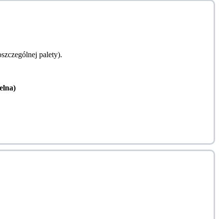
zczególnej palety).
lna)