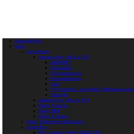
Strona główna
Sklep
Mega Palety
Amazon Specyfikacja 25%
AGD RTV
Elektronika
Elektronarzędzia
Drogeria/Beauty
Sport
Wyposażenie Domu Ogród Majsterkowanie
Zabawki
Amazon Specyfikacja 15%
Palety Amazon
Palety MIX
Palety Klarstein
Palety Elektronarzędzi Einhell
Mega Boxy
Boxy Amazon Specyfikacja 25%