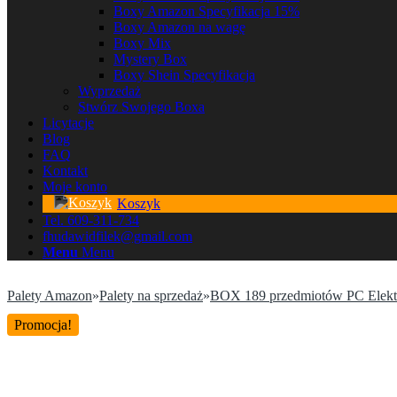
Boxy Amazon Specyfikacja 15%
Boxy Amazon na wagę
Boxy Mix
Mystery Box
Boxy Shein Specyfikacja
Wyprzedaż
Stwórz Swojego Boxa
Licytacje
Blog
FAQ
Kontakt
Moje konto
Koszyk
Tel. 609-311-734
fhudawidfilek@gmail.com
Menu
Menu
Palety Amazon
»
Palety na sprzedaż
»
BOX 189 przedmiotów PC Elekt
Promocja!