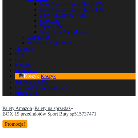
Boxy Amazon Specyfikacja 25%
Boxy Amazon Specyfikacja 15%
Boxy Amazon na wagę
Boxy Mix
Mystery Box
Boxy Shein Specyfikacja
Wyprzedaż
Stwórz Swojego Boxa
Licytacje
Blog
FAQ
Kontakt
Moje konto
Koszyk
Tel. 609-311-734
fhudawidfilek@gmail.com
Menu
Menu
Palety Amazon
»
Palety na sprzedaż
»
BOX 19 przedmiotów Sport Buty sp515737471
Promocja!