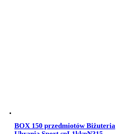
BOX 150 przedmiotów Biżuteria
Ubrania Sport spL1kkpN315