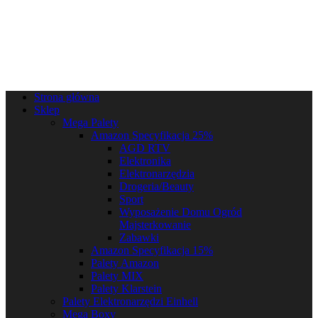
Strona główna
Sklep
Mega Palety
Amazon Specyfikacja 25%
AGD RTV
Elektronika
Elektronarzędzia
Drogeria/Beauty
Sport
Wyposażenie Domu Ogród
Majsterkowanie
Zabawki
Amazon Specyfikacja 15%
Palety Amazon
Palety MIX
Palety Klarstein
Palety Elektronarzędzi Einhell
Mega Boxy