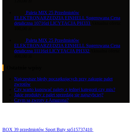
120,00
zł
Paleta MIX 25 Przedmiotów
ELEKTRONARZĘDZIA EINHELL Sugerowana Cena
detaliczna 10716zł LICYTACJA PH333
Aktualna oferta:
100,00
zł
Paleta MIX 25 Przedmiotów
ELEKTRONARZĘDZIA EINHELL Sugerowana Cena
detaliczna 11116zł LICYTACJA PH332
Aktualna oferta:
400,00
zł
Ostatnie wpisy
Najczęstsze błędy początkujących przy zakupie palet
zwrotów
Czy warto kupować palety z jednej kategorii czy mix?
Jakie produkty z palet sprzedają się najszybciej?
Czym są zwroty z Amazona?
BOX 39 przedmiotów Sport Buty sp515737410