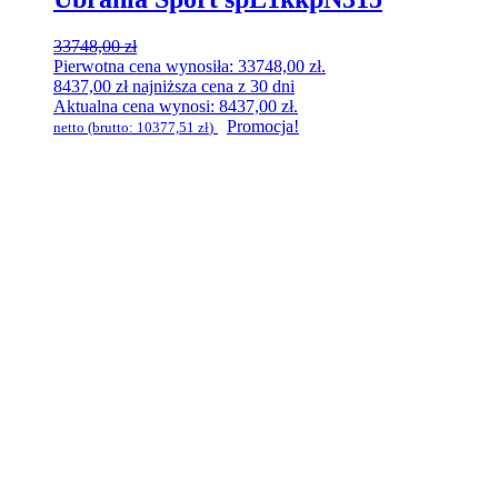
33748,00
zł
Pierwotna cena wynosiła: 33748,00 zł.
8437,00
zł
najniższa cena z 30 dni
Aktualna cena wynosi: 8437,00 zł.
Promocja!
netto (brutto:
10377,51
zł
)