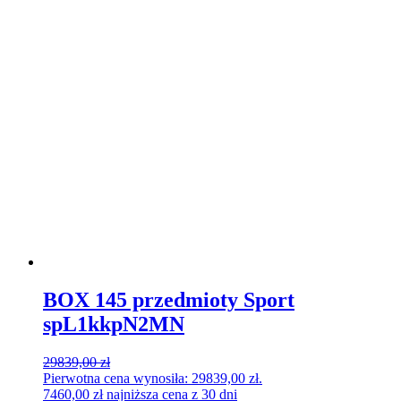
BOX 145 przedmioty Sport
spL1kkpN2MN
29839,00
zł
Pierwotna cena wynosiła: 29839,00 zł.
7460,00
zł
najniższa cena z 30 dni