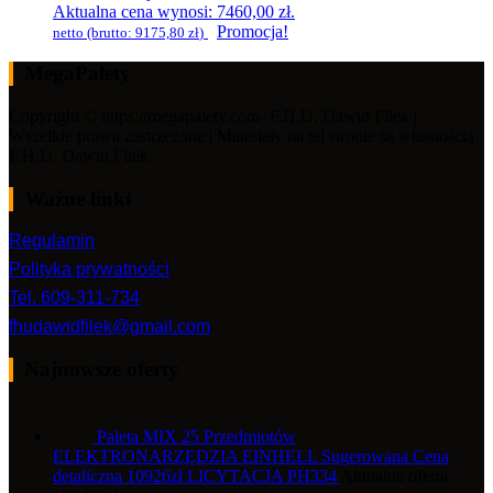
Aktualna cena wynosi: 7460,00 zł.
Promocja!
netto (brutto:
9175,80
zł
)
MegaPalety
Copyright © https://megapalety.com- F.H.U. Dawid Fiłek |
Wszelkie prawa zastrzeżone | Materiały na tej stronie są własnością
F.H.U. Dawid Fiłek
Ważne linki
Regulamin
Polityka prywatności
Tel. 609-311-734
fhudawidfilek@gmail.com
Najnowsze oferty
Paleta MIX 25 Przedmiotów
ELEKTRONARZĘDZIA EINHELL Sugerowana Cena
detaliczna 10926zł LICYTACJA PH334
Aktualna oferta: