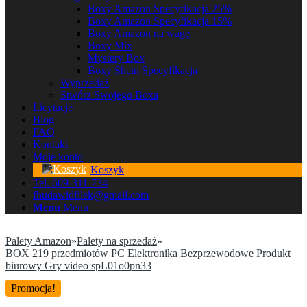
Boxy Amazon Specyfikacja 25%
Boxy Amazon Specyfikacja 15%
Boxy Amazon na wagę
Boxy Mix
Mystery Box
Boxy Shein Specyfikacja
Wyprzedaż
Stwórz Swojego Boxa
Licytacje
Blog
FAQ
Kontakt
Moje konto
Koszyk
Tel. 609-311-734
fhudawidfilek@gmail.com
Menu
Menu
Palety Amazon
»
Palety na sprzedaż
»
BOX 219 przedmiotów PC Elektronika Bezprzewodowe Produkt
biurowy Gry video spL01o0pn33
Promocja!