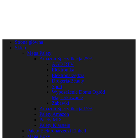
Strona główna
Sklep
Mega Palety
Amazon Specyfikacja 25%
AGD RTV
Elektronika
Elektronarzędzia
Drogeria/Beauty
Sport
Wyposażenie Domu Ogród
Majsterkowanie
Zabawki
Amazon Specyfikacja 15%
Palety Amazon
Palety MIX
Palety Klarstein
Palety Elektronarzędzi Einhell
Mega Boxy