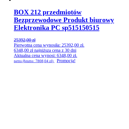
BOX 212 przedmiotów
Bezprzewodowe Produkt biurowy
Elektronika PC sp515150515
25392,00
zł
Pierwotna cena wynosiła: 25392,00 zł.
6348,00
zł
najniższa cena z 30 dni
Aktualna cena wynosi: 6348,00 zł.
Promocja!
netto (brutto:
7808,04
zł
)