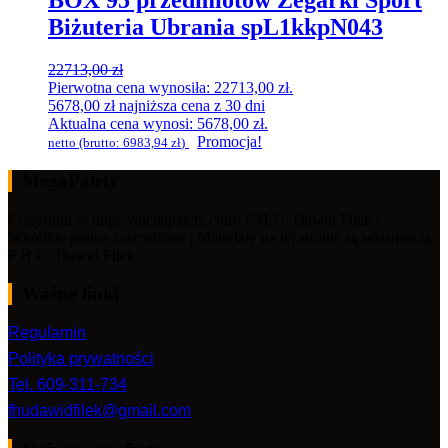
BOX 95 przedmiotów Zegarki Sport
Biżuteria Ubrania spL1kkpN043
22713,00
zł
Pierwotna cena wynosiła: 22713,00 zł.
5678,00
zł
najniższa cena z 30 dni
Aktualna cena wynosi: 5678,00 zł.
Promocja!
netto (brutto:
6983,94
zł
)
MegaPalety
Copyright © https://megapalety.com- F.H.U. Dawid Fiłek |
Wszelkie prawa zastrzeżone | Materiały na tej stronie są własnością
F.H.U. Dawid Fiłek
Ważne linki
Regulamin
Polityka prywatności
Tel. 609-311-734
fhudawidfilek@gmail.com