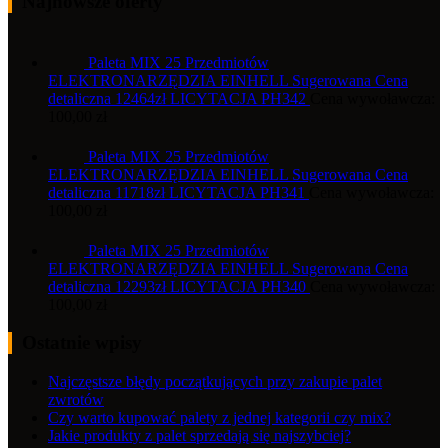
Najnowsze oferty
Paleta MIX 25 Przedmiotów
ELEKTRONARZĘDZIA EINHELL Sugerowana Cena
detaliczna 12464zł LICYTACJA PH342
Cena wywoławcza:
100,00
zł
Paleta MIX 25 Przedmiotów
ELEKTRONARZĘDZIA EINHELL Sugerowana Cena
detaliczna 11718zł LICYTACJA PH341
Cena wywoławcza:
100,00
zł
Paleta MIX 25 Przedmiotów
ELEKTRONARZĘDZIA EINHELL Sugerowana Cena
detaliczna 12293zł LICYTACJA PH340
Cena wywoławcza:
100,00
zł
Ostatnie wpisy
Najczęstsze błędy początkujących przy zakupie palet
zwrotów
Czy warto kupować palety z jednej kategorii czy mix?
Jakie produkty z palet sprzedają się najszybciej?