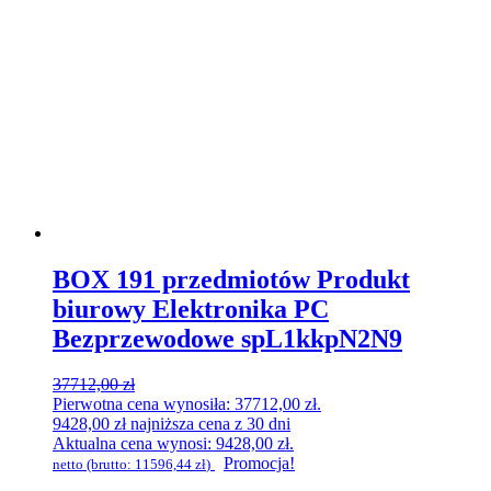
BOX 191 przedmiotów Produkt
biurowy Elektronika PC
Bezprzewodowe spL1kkpN2N9
37712,00
zł
Pierwotna cena wynosiła: 37712,00 zł.
9428,00
zł
najniższa cena z 30 dni
Aktualna cena wynosi: 9428,00 zł.
Promocja!
netto (brutto:
11596,44
zł
)