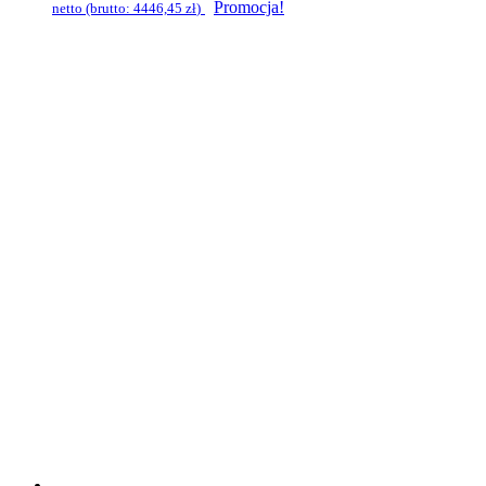
Promocja!
netto (brutto:
4446,45
zł
)