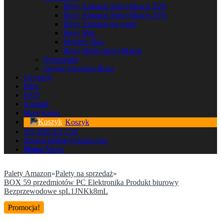
Boxy Amazon Specyfikacja 25%
Boxy Amazon Specyfikacja 15%
Boxy Amazon na wagę
Boxy Mix
Mystery Box
Boxy Shein Specyfikacja
Wyprzedaż
Stwórz Swojego Boxa
Licytacje
Blog
FAQ
Kontakt
Moje konto
Koszyk
Tel. 609-311-734
fhudawidfilek@gmail.com
Menu
Menu
Palety Amazon
»
Palety na sprzedaż
»
BOX 59 przedmiotów PC Elektronika Produkt biurowy
Bezprzewodowe spL1JNKk8mL
Promocja!