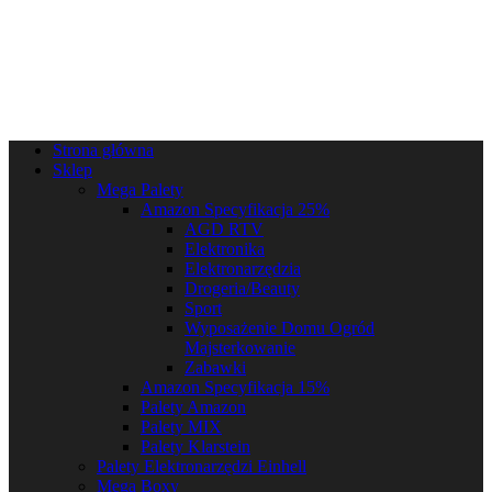
Strona główna
Sklep
Mega Palety
Amazon Specyfikacja 25%
AGD RTV
Elektronika
Elektronarzędzia
Drogeria/Beauty
Sport
Wyposażenie Domu Ogród
Majsterkowanie
Zabawki
Amazon Specyfikacja 15%
Palety Amazon
Palety MIX
Palety Klarstein
Palety Elektronarzędzi Einhell
Mega Boxy