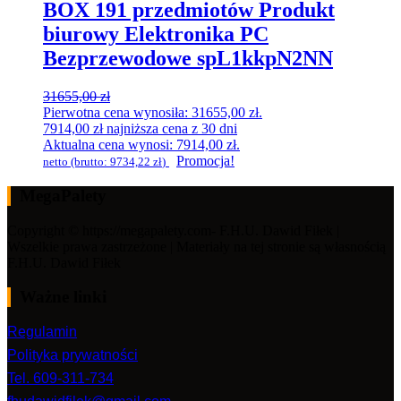
BOX 191 przedmiotów Produkt
biurowy Elektronika PC
Bezprzewodowe spL1kkpN2NN
31655,00
zł
Pierwotna cena wynosiła: 31655,00 zł.
7914,00
zł
najniższa cena z 30 dni
Aktualna cena wynosi: 7914,00 zł.
Promocja!
netto (brutto:
9734,22
zł
)
MegaPalety
Copyright © https://megapalety.com- F.H.U. Dawid Fiłek |
Wszelkie prawa zastrzeżone | Materiały na tej stronie są własnością
F.H.U. Dawid Fiłek
Ważne linki
Regulamin
Polityka prywatności
Tel. 609-311-734