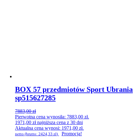
BOX 57 przedmiotów Sport Ubrania
sp515627285
7883,00
zł
Pierwotna cena wynosiła: 7883,00 zł.
1971,00
zł
najniższa cena z 30 dni
Aktualna cena wynosi: 1971,00 zł.
Promocja!
netto (brutto:
2424,33
zł
)