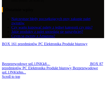
netto (brutto:
2678,94
zł
)
Ostatnie wpisy
Najczęstsze błędy początkujących przy zakupie palet
zwrotów
Czy warto kupować palety z jednej kategorii czy mix?
Jakie produkty z palet sprzedają się najszybciej?
Czym są zwroty z Amazona?
BOX 161 przedmiotów PC Elektronika Produkt biurowy
Bezprzewodowe spL1JNKk8...
BOX 87
przedmiotów PC Elektronika Produkt biurowy Bezprzewodowe
spL1JNKk8m...
Scroll to top