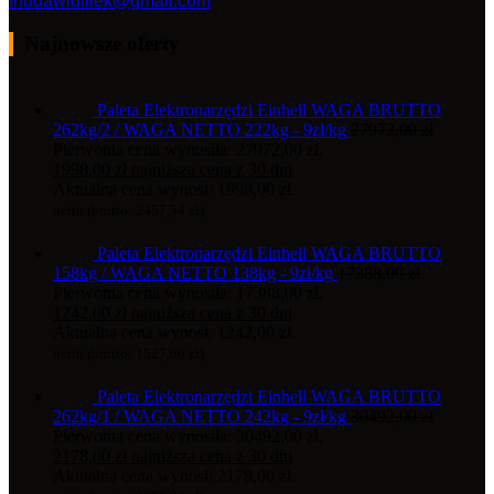
fhudawidfilek@gmail.com
Najnowsze oferty
Paleta Elektronarzędzi Einhell WAGA BRUTTO
262kg/2 / WAGA NETTO 222kg - 9zł/kg
27972,00
zł
Pierwotna cena wynosiła: 27972,00 zł.
1998,00
zł
najniższa cena z 30 dni
Aktualna cena wynosi: 1998,00 zł.
netto (brutto:
2457,54
zł
)
Paleta Elektronarzędzi Einhell WAGA BRUTTO
158kg / WAGA NETTO 138kg - 9zł/kg
17388,00
zł
Pierwotna cena wynosiła: 17388,00 zł.
1242,00
zł
najniższa cena z 30 dni
Aktualna cena wynosi: 1242,00 zł.
netto (brutto:
1527,66
zł
)
Paleta Elektronarzędzi Einhell WAGA BRUTTO
262kg/1 / WAGA NETTO 242kg - 9zł/kg
30492,00
zł
Pierwotna cena wynosiła: 30492,00 zł.
2178,00
zł
najniższa cena z 30 dni
Aktualna cena wynosi: 2178,00 zł.