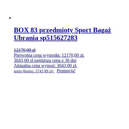
BOX 83 przedmioty Sport Bagaż
Ubrania sp515627283
12170,00
zł
Pierwotna cena wynosiła: 12170,00 zł.
3043,00
zł
najniższa cena z 30 dni
Aktualna cena wynosi: 3043,00 zł.
Promocja!
netto (brutto:
3742,89
zł
)