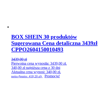
BOX SHEIN 30 produktów
Sugerowana Cena detaliczna 3439zł
CPPO2604150010493
3439,00
zł
Pierwotna cena wynosiła: 3439,00 zł.
340,00
zł
najniższa cena z 30 dni
Aktualna cena wynosi: 340,00 zł.
Promocja!
netto (brutto:
418,20
zł
)