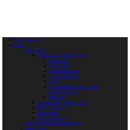
Strona główna
Sklep
Mega Palety
Amazon Specyfikacja 25%
AGD RTV
Elektronika
Elektronarzędzia
Drogeria/Beauty
Sport
Wyposażenie Domu Ogród
Majsterkowanie
Zabawki
Amazon Specyfikacja 15%
Palety Amazon
Palety MIX
Palety Klarstein
Palety Elektronarzędzi Einhell
Mega Boxy