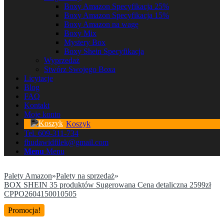
Boxy Amazon Specyfikacja 25%
Boxy Amazon Specyfikacja 15%
Boxy Amazon na wagę
Boxy Mix
Mystery Box
Boxy Shein Specyfikacja
Wyprzedaż
Stwórz Swojego Boxa
Licytacje
Blog
FAQ
Kontakt
Moje konto
Koszyk
Tel. 609-311-734
fhudawidfilek@gmail.com
Menu
Menu
Palety Amazon
»
Palety na sprzedaż
»
BOX SHEIN 35 produktów Sugerowana Cena detaliczna 2599zł
CPPO2604150010505
Promocja!