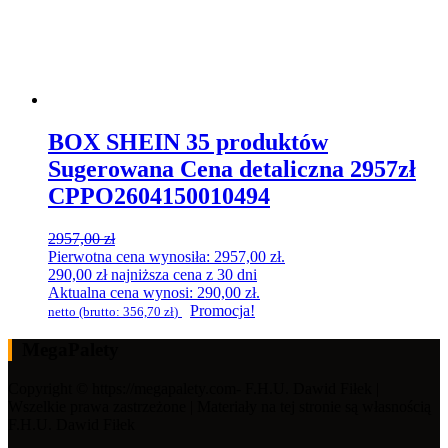
BOX SHEIN 35 produktów
Sugerowana Cena detaliczna 2957zł
CPPO2604150010494
2957,00
zł
Pierwotna cena wynosiła: 2957,00 zł.
290,00
zł
najniższa cena z 30 dni
Aktualna cena wynosi: 290,00 zł.
Promocja!
netto (brutto:
356,70
zł
)
MegaPalety
Copyright © https://megapalety.com- F.H.U. Dawid Fiłek |
Wszelkie prawa zastrzeżone | Materiały na tej stronie są własnością
F.H.U. Dawid Fiłek