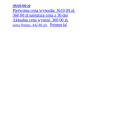
3610,00
zł
Pierwotna cena wynosiła: 3610,00 zł.
360,00
zł
najniższa cena z 30 dni
Aktualna cena wynosi: 360,00 zł.
Promocja!
netto (brutto:
442,80
zł
)