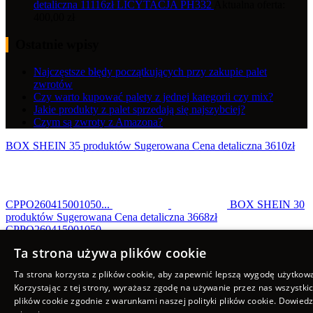
detaliczna 11116zł LICYTACJA PH332
Aktualna oferta:
400,00
zł
Ostatnie wpisy
Najczęstsze błędy początkujących przy zakupie palet
zwrotów
Czy warto kupować palety z jednej kategorii czy mix?
Jakie produkty z palet sprzedają się najszybciej?
Czym są zwroty z Amazona?
BOX SHEIN 35 produktów Sugerowana Cena detaliczna 3610zł
CPPO260415001050...
BOX SHEIN 30
produktów Sugerowana Cena detaliczna 3668zł
CPPO260415001050...
Scroll to top
Ta strona używa plików cookie
Ta strona korzysta z plików cookie, aby zapewnić lepszą wygodę użytkow
Korzystając z tej strony, wyrażasz zgodę na używanie przez nas wszystki
plików cookie zgodnie z warunkami naszej polityki plików cookie.
Dowiedz