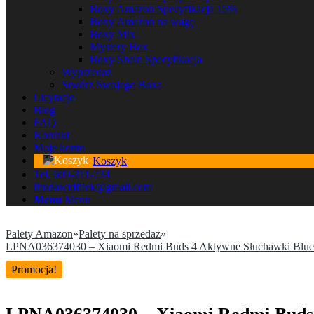
Boxy Amazon Specyfikacja 15%
Boxy Amazon na wagę
Boxy Mix
Mystery Box
Boxy Shein Specyfikacja
Wyprzedaż
Stwórz Swojego Boxa
Licytacje
Blog
FAQ
Kontakt
Moje konto
Koszyk
Tel. 609-311-734
fhudawidfilek@gmail.com
Menu
Menu
Palety Amazon
»
Palety na sprzedaż
»
LPNA036374030 – Xiaomi Redmi Buds 4 Aktywne Słuchawki Bluetoot
Promocja!