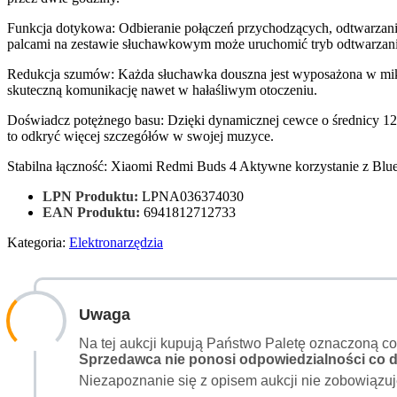
Funkcja dotykowa: Odbieranie połączeń przychodzących, odtwarzani
palcami na zestawie słuchawkowym może uruchomić tryb odtwarzania
Redukcja szumów: Każda słuchawka douszna jest wyposażona w mikro
skuteczną komunikację nawet w hałaśliwym otoczeniu.
Doświadcz potężnego basu: Dzięki dynamicznej cewce o średnicy 
to odkryć więcej szczegółów w swojej muzyce.
Stabilna łączność: Xiaomi Redmi Buds 4 Aktywne korzystanie z Bluet
LPN Produktu:
LPNA036374030
EAN Produktu:
6941812712733
Kategoria:
Elektronarzędzia
Uwaga
Na tej aukcji kupują Państwo Paletę oznaczoną c
Sprzedawca nie ponosi odpowiedzialności co do
Niezapoznanie się z opisem aukcji nie zobowiązuj