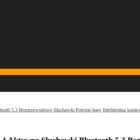
h 5.3 Bezprzewodowe Słuchawki Potężne basy Inteligentna kontrol