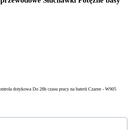
zprzewodowe Słuchawki Potężne basy
trola dotykowa Do 28h czasu pracy na baterii Czarne - W905