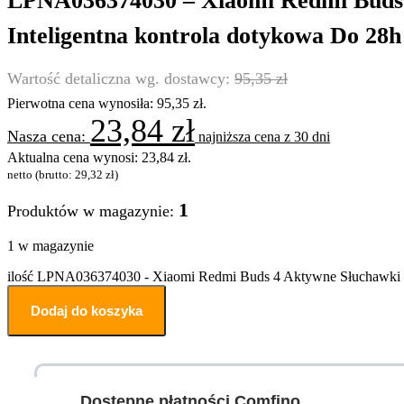
LPNA036374030 – Xiaomi Redmi Buds 4
Inteligentna kontrola dotykowa Do 28h
95,35
zł
Pierwotna cena wynosiła: 95,35 zł.
23,84
zł
najniższa cena z 30 dni
Aktualna cena wynosi: 23,84 zł.
netto (brutto:
29,32
zł
)
1
Produktów w magazynie:
1 w magazynie
ilość LPNA036374030 - Xiaomi Redmi Buds 4 Aktywne Słuchawki Blu
Dodaj do koszyka
Dostępne płatności Comfino