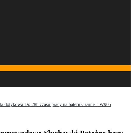
a dotykowa Do 28h czasu pracy na baterii Czarne – W905