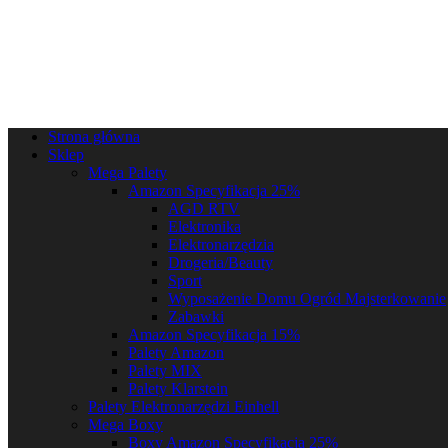
Strona główna
Sklep
Mega Palety
Amazon Specyfikacja 25%
AGD RTV
Elektronika
Elektronarzędzia
Drogeria/Beauty
Sport
Wyposażenie Domu Ogród Majsterkowanie
Zabawki
Amazon Specyfikacja 15%
Palety Amazon
Palety MIX
Palety Klarstein
Palety Elektronarzędzi Einhell
Mega Boxy
Boxy Amazon Specyfikacja 25%