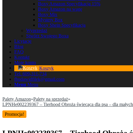
Boxy Amazon Specyfikacja 15%
Boxy Amazon na wagę
Boxy Mix
Mystery Box
Boxy Shein Specyfikacja
Wyprzedaż
Stwórz Swojego Boxa
Licytacje
Blog
FAQ
Kontakt
Moje konto
Koszyk
Tel. 609-311-734
fhudawidfilek@gmail.com
Menu
Menu
Palety Amazon
»
Palety na sprzedaż
»
LPNHe002239367 – Tierhood Obroża świecąca dla psa – dla małych 
Promocja!