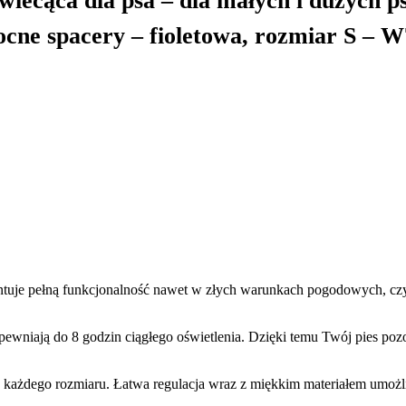
ecąca dla psa – dla małych i dużych p
cne spacery – fioletowa, rozmiar S – 
ntuje pełną funkcjonalność nawet w złych warunkach pogodowych, czy 
wniają do 8 godzin ciągłego oświetlenia. Dzięki temu Twój pies pozo
ażdego rozmiaru. Łatwa regulacja wraz z miękkim materiałem umożli