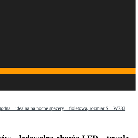
dna – idealna na nocne spacery – fioletowa, rozmiar S – W733