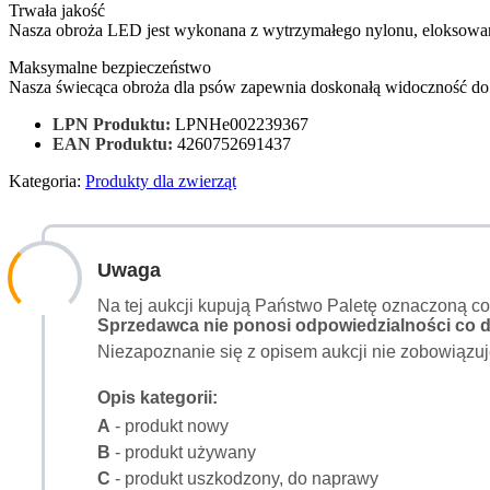
Trwała jakość
Nasza obroża LED jest wykonana z wytrzymałego nylonu, eloksowane
Maksymalne bezpieczeństwo
Nasza świecąca obroża dla psów zapewnia doskonałą widoczność do 
LPN Produktu:
LPNHe002239367
EAN Produktu:
4260752691437
Kategoria:
Produkty dla zwierząt
Uwaga
Na tej aukcji kupują Państwo Paletę oznaczoną c
Sprzedawca nie ponosi odpowiedzialności co do
Niezapoznanie się z opisem aukcji nie zobowiązuj
Opis kategorii:
A
- produkt nowy
B
- produkt używany
C
- produkt uszkodzony, do naprawy