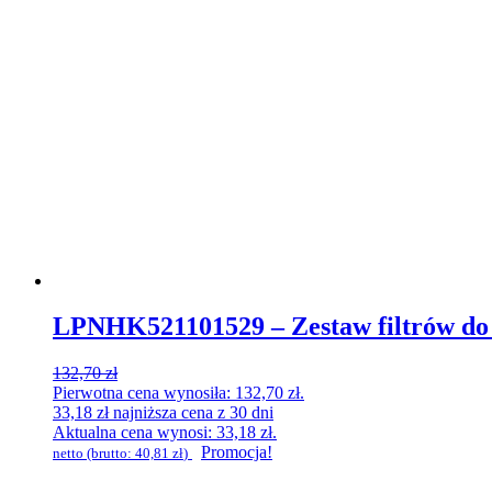
LPNHK521101529 – Zestaw filtrów do f
132,70
zł
Pierwotna cena wynosiła: 132,70 zł.
33,18
zł
najniższa cena z 30 dni
Aktualna cena wynosi: 33,18 zł.
Promocja!
netto (brutto:
40,81
zł
)