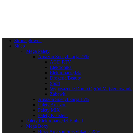
Strona główna
Sklep
Mega Palety
Amazon Specyfikacja 25%
AGD RTV
Elektronika
Elektronarzędzia
Drogeria/Beauty
Sport
Wyposażenie Domu Ogród Majsterkowanie
Zabawki
Amazon Specyfikacja 15%
Palety Amazon
Palety MIX
Palety Klarstein
Palety Elektronarzędzi Einhell
Mega Boxy
Boxy Amazon Specyfikacja 25%