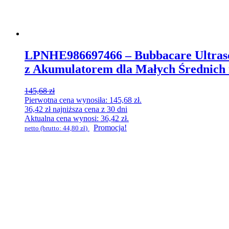
LPNHE986697466 – Bubbacare Ultrasc
z Akumulatorem dla Małych Średnich 
145,68
zł
Pierwotna cena wynosiła: 145,68 zł.
36,42
zł
najniższa cena z 30 dni
Aktualna cena wynosi: 36,42 zł.
Promocja!
netto (brutto:
44,80
zł
)