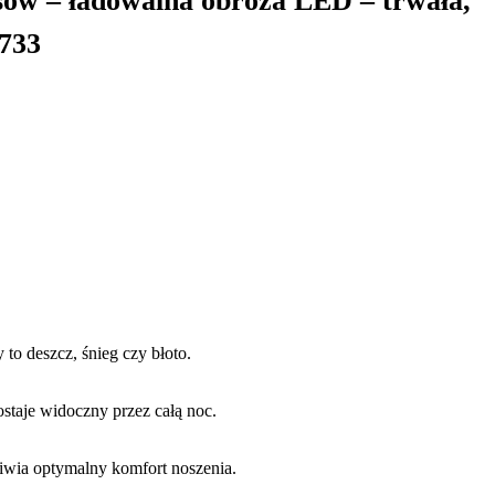
sów – ładowalna obroża LED – trwała,
W733
to deszcz, śnieg czy błoto.
staje widoczny przez całą noc.
wia optymalny komfort noszenia.