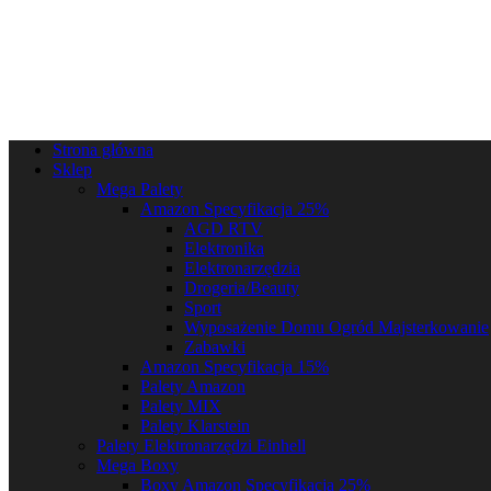
Strona główna
Sklep
Mega Palety
Amazon Specyfikacja 25%
AGD RTV
Elektronika
Elektronarzędzia
Drogeria/Beauty
Sport
Wyposażenie Domu Ogród Majsterkowanie
Zabawki
Amazon Specyfikacja 15%
Palety Amazon
Palety MIX
Palety Klarstein
Palety Elektronarzędzi Einhell
Mega Boxy
Boxy Amazon Specyfikacja 25%