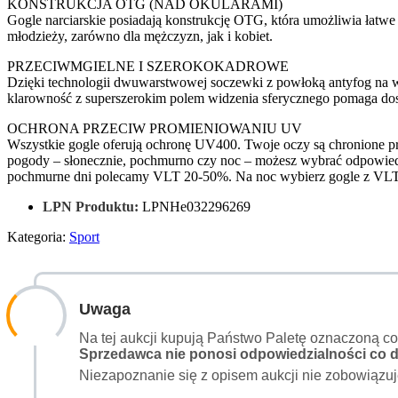
KONSTRUKCJA OTG (NAD OKULARAMI)
Gogle narciarskie posiadają konstrukcję OTG, która umożliwia łatw
młodzieży, zarówno dla mężczyzn, jak i kobiet.
PRZECIWMGIELNE I SZEROKOKADROWE
Dzięki technologii dwuwarstwowej soczewki z powłoką antyfog na w
klarowność z superszerokim polem widzenia sferycznego pomaga dost
OCHRONA PRZECIW PROMIENIOWANIU UV
Wszystkie gogle oferują ochronę UV400. Twoje oczy są chronione p
pogody – słonecznie, pochmurno czy noc – możesz wybrać odpowied
pochmurne dni polecamy VLT 20-50%. Na noc wybierz gogle z VL
LPN Produktu:
LPNHe032296269
Kategoria:
Sport
Uwaga
Na tej aukcji kupują Państwo Paletę oznaczoną c
Sprzedawca nie ponosi odpowiedzialności co do
Niezapoznanie się z opisem aukcji nie zobowiązuj