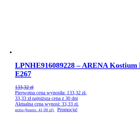
LPNHE916089228 – ARENA Kostium kąpi
E267
133,32
zł
Pierwotna cena wynosiła: 133,32 zł.
33,33
zł
najniższa cena z 30 dni
Aktualna cena wynosi: 33,33 zł.
Promocja!
netto (brutto:
41,00
zł
)