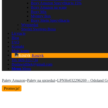
Boxy Amazon Specyfikacja 15%
Boxy Amazon na wagę
Boxy Mix
Mystery Box
Boxy Shein Specyfikacja
Wyprzedaż
Stwórz Swojego Boxa
Licytacje
Blog
FAQ
Kontakt
Moje konto
Koszyk
Tel. 609-311-734
fhudawidfilek@gmail.com
Menu
Menu
Palety Amazon
»
Palety na sprzedaż
»
LPNHe032296269 – Odoland Gog
Promocja!