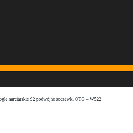
le narciarskie S2 podwójne soczewki OTG – W522