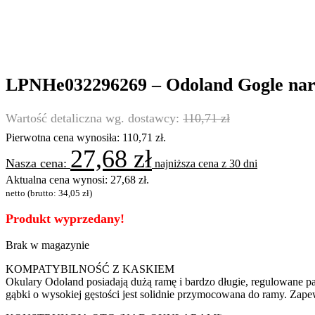
LPNHe032296269 – Odoland Gogle nar
110,71
zł
Pierwotna cena wynosiła: 110,71 zł.
27,68
zł
najniższa cena z 30 dni
Aktualna cena wynosi: 27,68 zł.
netto (brutto:
34,05
zł
)
Produkt wyprzedany!
Brak w magazynie
KOMPATYBILNOŚĆ Z KASKIEM
Okulary Odoland posiadają dużą ramę i bardzo długie, regulowane pa
gąbki o wysokiej gęstości jest solidnie przymocowana do ramy. Zapew