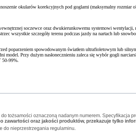
e noszenie okularów korekcyjnych pod goglami (maksymalny rozmiar oku
ewnętrznej soczewce oraz dwukierunkowemu systemowi wentylacji, na
rzec wszystkie szczegóły terenu podczas jazdy na nartach lub snowbo
rzed poparzeniem spowodowanym światłem ultrafioletowym lub silnym 
ni model. Przy dużym nasłonecznieniu zaleca się wybór gogli narci
T 50-99%.
o do tożsamości oznaczoną nadanym numerem. Specyfikacja pro
 zawartości oraz jakości produktów, przekazuje tylko infor
e do nieprzestrzegania regulaminu.