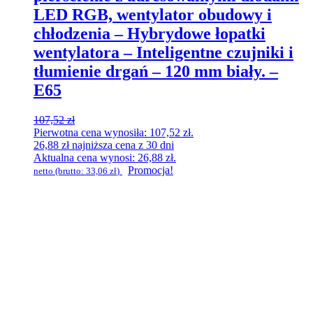
LED RGB, wentylator obudowy i
chłodzenia – Hybrydowe łopatki
wentylatora – Inteligentne czujniki i
tłumienie drgań – 120 mm biały. –
E65
107,52
zł
Pierwotna cena wynosiła: 107,52 zł.
26,88
zł
najniższa cena z 30 dni
Aktualna cena wynosi: 26,88 zł.
Promocja!
netto (brutto:
33,06
zł
)