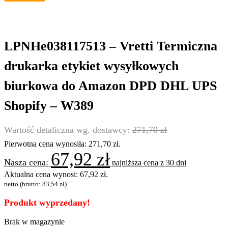
LPNHe038117513 – Vretti Termiczna
drukarka etykiet wysyłkowych
biurkowa do Amazon DPD DHL UPS
Shopify – W389
271,70
zł
Pierwotna cena wynosiła: 271,70 zł.
67,92
zł
najniższa cena z 30 dni
Aktualna cena wynosi: 67,92 zł.
netto (brutto:
83,54
zł
)
Produkt wyprzedany!
Brak w magazynie