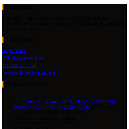
MegaPalety
Copyright © https://megapalety.com- F.H.U. Dawid Fiłek |
Wszelkie prawa zastrzeżone | Materiały na tej stronie są własnością
F.H.U. Dawid Fiłek
Ważne linki
Regulamin
Polityka prywatności
Tel. 609-311-734
fhudawidfilek@gmail.com
Najnowsze oferty
Paleta Elektronarzędzi Einhell WAGA BRUTTO
262kg/2 / WAGA NETTO 222kg - 9zł/kg
27972,00
zł
Pierwotna cena wynosiła: 27972,00 zł.
1998,00
zł
najniższa cena z 30 dni
Aktualna cena wynosi: 1998,00 zł.
netto (brutto:
2457,54
zł
)