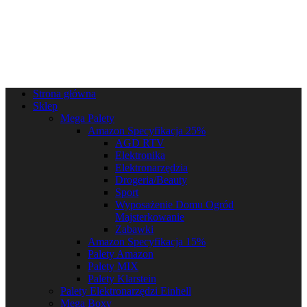
Strona główna
Sklep
Mega Palety
Amazon Specyfikacja 25%
AGD RTV
Elektronika
Elektronarzędzia
Drogeria/Beauty
Sport
Wyposażenie Domu Ogród
Majsterkowanie
Zabawki
Amazon Specyfikacja 15%
Palety Amazon
Palety MIX
Palety Klarstein
Palety Elektronarzędzi Einhell
Mega Boxy