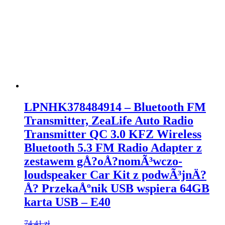
LPNHK378484914 – Bluetooth FM
Transmitter, ZeaLife Auto Radio
Transmitter QC 3.0 KFZ Wireless
Bluetooth 5.3 FM Radio Adapter z
zestawem gÅ?oÅ?nomÃ³wczo-
loudspeaker Car Kit z podwÃ³jnÄ?
Å? PrzekaÅºnik USB wspiera 64GB
karta USB – E40
74,41
zł