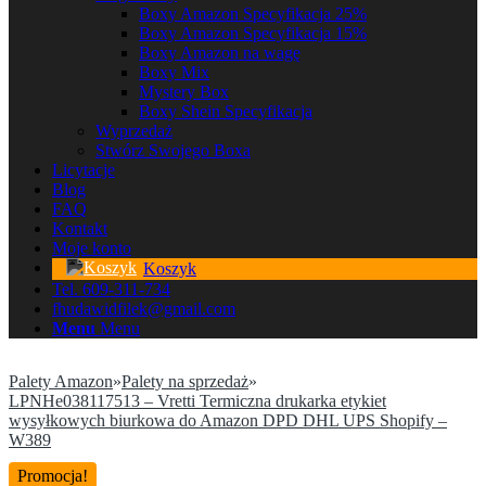
Boxy Amazon Specyfikacja 25%
Boxy Amazon Specyfikacja 15%
Boxy Amazon na wagę
Boxy Mix
Mystery Box
Boxy Shein Specyfikacja
Wyprzedaż
Stwórz Swojego Boxa
Licytacje
Blog
FAQ
Kontakt
Moje konto
Koszyk
Tel. 609-311-734
fhudawidfilek@gmail.com
Menu
Menu
Palety Amazon
»
Palety na sprzedaż
»
LPNHe038117513 – Vretti Termiczna drukarka etykiet
wysyłkowych biurkowa do Amazon DPD DHL UPS Shopify –
W389
Promocja!