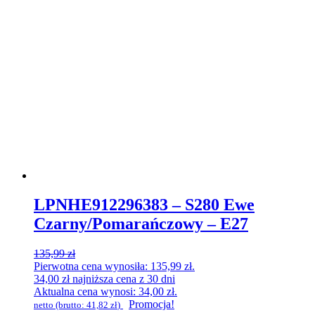
LPNHE912296383 – S280 Ewe
Czarny/Pomarańczowy – E27
135,99
zł
Pierwotna cena wynosiła: 135,99 zł.
34,00
zł
najniższa cena z 30 dni
Aktualna cena wynosi: 34,00 zł.
Promocja!
netto (brutto:
41,82
zł
)