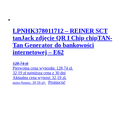
LPNHK378011712 – REINER SCT
tanJack zdjęcie QR I Chip chipTAN-
Tan Generator do bankowości
internetowej – E62
128,74
zł
Pierwotna cena wynosiła: 128,74 zł.
32,19
zł
najniższa cena z 30 dni
Aktualna cena wynosi: 32,19 zł.
Promocja!
netto (brutto:
39,59
zł
)