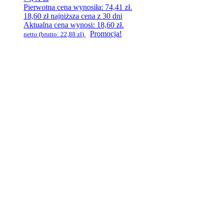
Pierwotna cena wynosiła: 74,41 zł.
18,60
zł
najniższa cena z 30 dni
Aktualna cena wynosi: 18,60 zł.
Promocja!
netto (brutto:
22,88
zł
)