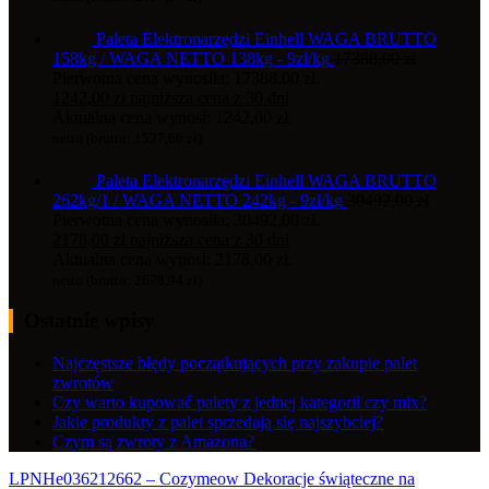
Paleta Elektronarzędzi Einhell WAGA BRUTTO
158kg / WAGA NETTO 138kg - 9zł/kg
17388,00
zł
Pierwotna cena wynosiła: 17388,00 zł.
1242,00
zł
najniższa cena z 30 dni
Aktualna cena wynosi: 1242,00 zł.
netto (brutto:
1527,66
zł
)
Paleta Elektronarzędzi Einhell WAGA BRUTTO
262kg/1 / WAGA NETTO 242kg - 9zł/kg
30492,00
zł
Pierwotna cena wynosiła: 30492,00 zł.
2178,00
zł
najniższa cena z 30 dni
Aktualna cena wynosi: 2178,00 zł.
netto (brutto:
2678,94
zł
)
Ostatnie wpisy
Najczęstsze błędy początkujących przy zakupie palet
zwrotów
Czy warto kupować palety z jednej kategorii czy mix?
Jakie produkty z palet sprzedają się najszybciej?
Czym są zwroty z Amazona?
LPNHe036212662 – Cozymeow Dekoracje świąteczne na