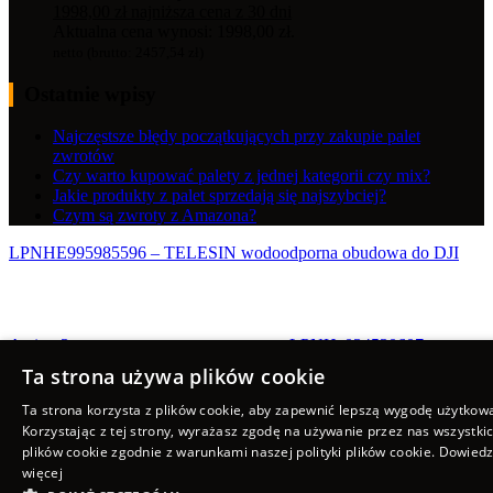
1998,00
zł
najniższa cena z 30 dni
Aktualna cena wynosi: 1998,00 zł.
netto (brutto:
2457,54
zł
)
Ostatnie wpisy
Najczęstsze błędy początkujących przy zakupie palet
zwrotów
Czy warto kupować palety z jednej kategorii czy mix?
Jakie produkty z palet sprzedają się najszybciej?
Czym są zwroty z Amazona?
LPNHE995985596 – TELESIN wodoodporna obudowa do DJI
Action 3 – ...
LPNHe034530607 –
Płaszcz dla psa z polarową podszewką, wiatroszczelna...
Ta strona używa plików cookie
Scroll to top
Ta strona korzysta z plików cookie, aby zapewnić lepszą wygodę użytkow
Korzystając z tej strony, wyrażasz zgodę na używanie przez nas wszystki
plików cookie zgodnie z warunkami naszej polityki plików cookie.
Dowiedz
więcej