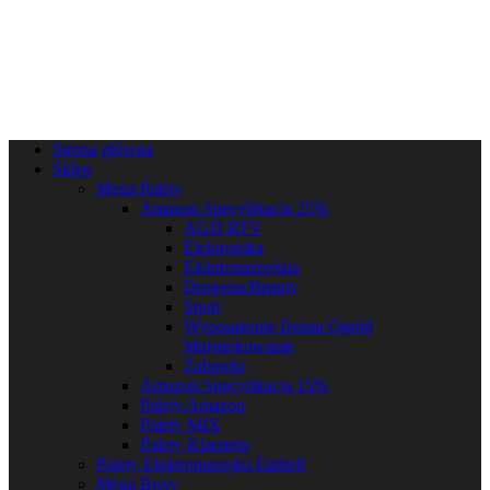
Strona główna
Sklep
Mega Palety
Amazon Specyfikacja 25%
AGD RTV
Elektronika
Elektronarzędzia
Drogeria/Beauty
Sport
Wyposażenie Domu Ogród
Majsterkowanie
Zabawki
Amazon Specyfikacja 15%
Palety Amazon
Palety MIX
Palety Klarstein
Palety Elektronarzędzi Einhell
Mega Boxy