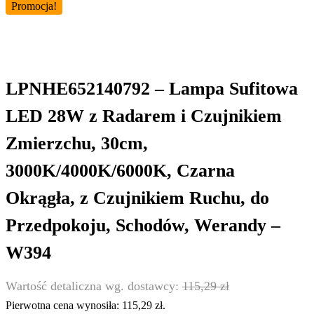
Promocja!
LPNHE652140792 – Lampa Sufitowa
LED 28W z Radarem i Czujnikiem
Zmierzchu, 30cm,
3000K/4000K/6000K, Czarna
Okrągła, z Czujnikiem Ruchu, do
Przedpokoju, Schodów, Werandy –
W394
115,29
zł
Pierwotna cena wynosiła: 115,29 zł.