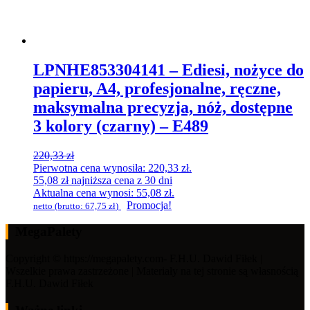
LPNHE853304141 – Ediesi, nożyce do
papieru, A4, profesjonalne, ręczne,
maksymalna precyzja, nóż, dostępne
3 kolory (czarny) – E489
220,33
zł
Pierwotna cena wynosiła: 220,33 zł.
55,08
zł
najniższa cena z 30 dni
Aktualna cena wynosi: 55,08 zł.
Promocja!
netto (brutto:
67,75
zł
)
MegaPalety
Copyright © https://megapalety.com- F.H.U. Dawid Fiłek |
Wszelkie prawa zastrzeżone | Materiały na tej stronie są własnością
F.H.U. Dawid Fiłek