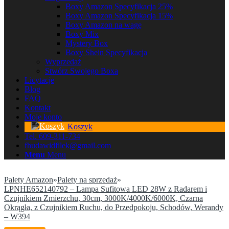
Boxy Amazon Specyfikacja 25%
Boxy Amazon Specyfikacja 15%
Boxy Amazon na wagę
Boxy Mix
Mystery Box
Boxy Shein Specyfikacja
Wyprzedaż
Stwórz Swojego Boxa
Licytacje
Blog
FAQ
Kontakt
Moje konto
Koszyk
Tel. 609-311-734
fhudawidfilek@gmail.com
Menu
Menu
Palety Amazon
»
Palety na sprzedaż
»
LPNHE652140792 – Lampa Sufitowa LED 28W z Radarem i
Czujnikiem Zmierzchu, 30cm, 3000K/4000K/6000K, Czarna
Okrągła, z Czujnikiem Ruchu, do Przedpokoju, Schodów, Werandy
– W394