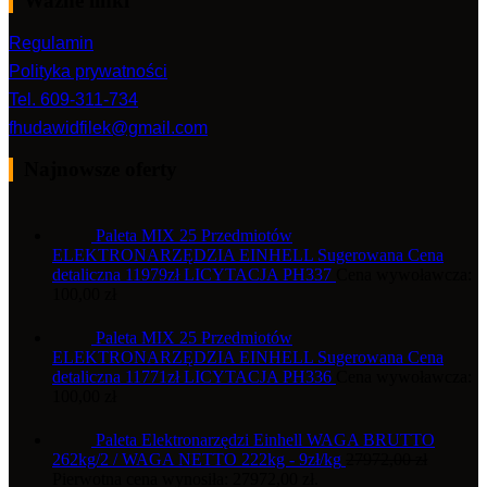
Ważne linki
Regulamin
Polityka prywatności
Tel. 609-311-734
fhudawidfilek@gmail.com
Najnowsze oferty
Paleta MIX 25 Przedmiotów
ELEKTRONARZĘDZIA EINHELL Sugerowana Cena
detaliczna 11979zł LICYTACJA PH337
Cena wywoławcza:
100,00
zł
Paleta MIX 25 Przedmiotów
ELEKTRONARZĘDZIA EINHELL Sugerowana Cena
detaliczna 11771zł LICYTACJA PH336
Cena wywoławcza:
100,00
zł
Paleta Elektronarzędzi Einhell WAGA BRUTTO
262kg/2 / WAGA NETTO 222kg - 9zł/kg
27972,00
zł
Pierwotna cena wynosiła: 27972,00 zł.