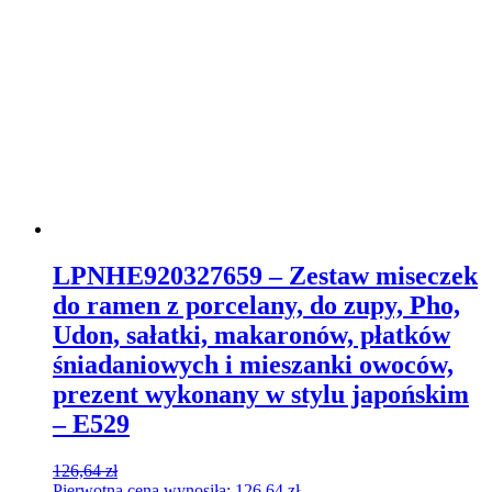
LPNHE920327659 – Zestaw miseczek
do ramen z porcelany, do zupy, Pho,
Udon, sałatki, makaronów, płatków
śniadaniowych i mieszanki owoców,
prezent wykonany w stylu japońskim
– E529
126,64
zł
Pierwotna cena wynosiła: 126,64 zł.