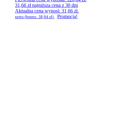
31,66
zł
najniższa cena z 30 dni
Aktualna cena wynosi: 31,66 zł.
Promocja!
netto (brutto:
38,94
zł
)