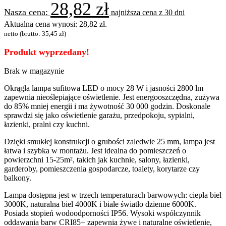
28,82
zł
najniższa cena z 30 dni
Aktualna cena wynosi: 28,82 zł.
netto (brutto:
35,45
zł
)
Produkt wyprzedany!
Brak w magazynie
Okrągła lampa sufitowa LED o mocy 28 W i jasności 2800 lm
zapewnia nieoślepiające oświetlenie. Jest energooszczędna, zużywa
do 85% mniej energii i ma żywotność 30 000 godzin. Doskonale
sprawdzi się jako oświetlenie garażu, przedpokoju, sypialni,
łazienki, pralni czy kuchni.
Dzięki smukłej konstrukcji o grubości zaledwie 25 mm, lampa jest
łatwa i szybka w montażu. Jest idealna do pomieszczeń o
powierzchni 15-25m², takich jak kuchnie, salony, łazienki,
garderoby, pomieszczenia gospodarcze, toalety, korytarze czy
balkony.
Lampa dostępna jest w trzech temperaturach barwowych: ciepła biel
3000K, naturalna biel 4000K i białe światło dzienne 6000K.
Posiada stopień wodoodporności IP56. Wysoki współczynnik
oddawania barw CRI85+ zapewnia żywe i naturalne oświetlenie,