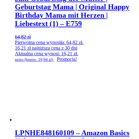
Geburtstag Mama | Original Happy
Birthday Mama mit Herzen |
Liebestext (1) – E759
64,82
zł
Pierwotna cena wynosiła: 64,82 zł.
16,21
zł
najniższa cena z 30 dni
Aktualna cena wynosi: 16,21 zł.
Promocja!
netto (brutto:
19,94
zł
)
LPNHE848160109 – Amazon Basics