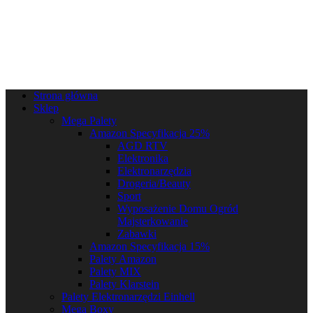
Strona główna
Sklep
Mega Palety
Amazon Specyfikacja 25%
AGD RTV
Elektronika
Elektronarzędzia
Drogeria/Beauty
Sport
Wyposażenie Domu Ogród
Majsterkowanie
Zabawki
Amazon Specyfikacja 15%
Palety Amazon
Palety MIX
Palety Klarstein
Palety Elektronarzędzi Einhell
Mega Boxy