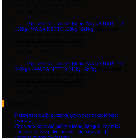
1998,00
zł
najniższa cena z 30 dni
Aktualna cena wynosi: 1998,00 zł.
netto (brutto:
2457,54
zł
)
Paleta Elektronarzędzi Einhell WAGA BRUTTO
158kg / WAGA NETTO 138kg - 9zł/kg
17388,00
zł
Pierwotna cena wynosiła: 17388,00 zł.
1242,00
zł
najniższa cena z 30 dni
Aktualna cena wynosi: 1242,00 zł.
netto (brutto:
1527,66
zł
)
Paleta Elektronarzędzi Einhell WAGA BRUTTO
262kg/1 / WAGA NETTO 242kg - 9zł/kg
30492,00
zł
Pierwotna cena wynosiła: 30492,00 zł.
2178,00
zł
najniższa cena z 30 dni
Aktualna cena wynosi: 2178,00 zł.
netto (brutto:
2678,94
zł
)
Ostatnie wpisy
Najczęstsze błędy początkujących przy zakupie palet
zwrotów
Czy warto kupować palety z jednej kategorii czy mix?
Jakie produkty z palet sprzedają się najszybciej?
Czym są zwroty z Amazona?