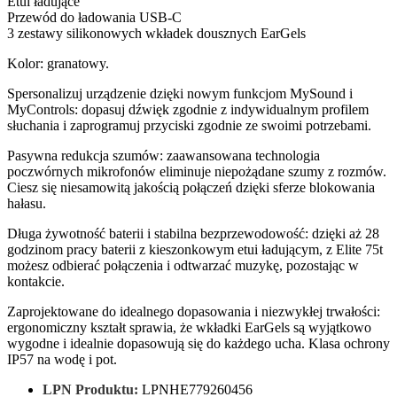
Etui ładujące
Przewód do ładowania USB-C
3 zestawy silikonowych wkładek dousznych EarGels
Kolor: granatowy.
Spersonalizuj urządzenie dzięki nowym funkcjom MySound i
MyControls: dopasuj dźwięk zgodnie z indywidualnym profilem
słuchania i zaprogramuj przyciski zgodnie ze swoimi potrzebami.
Pasywna redukcja szumów: zaawansowana technologia
poczwórnych mikrofonów eliminuje niepożądane szumy z rozmów.
Ciesz się niesamowitą jakością połączeń dzięki sferze blokowania
hałasu.
Długa żywotność baterii i stabilna bezprzewodowość: dzięki aż 28
godzinom pracy baterii z kieszonkowym etui ładującym, z Elite 75t
możesz odbierać połączenia i odtwarzać muzykę, pozostając w
kontakcie.
Zaprojektowane do idealnego dopasowania i niezwykłej trwałości:
ergonomiczny kształt sprawia, że wkładki EarGels są wyjątkowo
wygodne i idealnie dopasowują się do każdego ucha. Klasa ochrony
IP57 na wodę i pot.
LPN Produktu:
LPNHE779260456