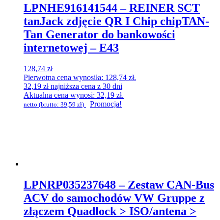
LPNHE916141544 – REINER SCT
tanJack zdjęcie QR I Chip chipTAN-
Tan Generator do bankowości
internetowej – E43
128,74
zł
Pierwotna cena wynosiła: 128,74 zł.
32,19
zł
najniższa cena z 30 dni
Aktualna cena wynosi: 32,19 zł.
Promocja!
netto (brutto:
39,59
zł
)
LPNRP035237648 – Zestaw CAN-Bus
ACV do samochodów VW Gruppe z
złączem Quadlock > ISO/antena >