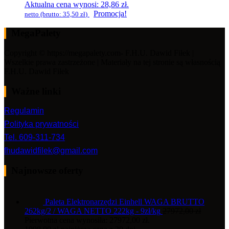
Aktualna cena wynosi: 28,86 zł.
Promocja!
netto (brutto:
35,50
zł
)
MegaPalety
Copyright © https://megapalety.com- F.H.U. Dawid Fiłek |
Wszelkie prawa zastrzeżone | Materiały na tej stronie są własnością
F.H.U. Dawid Fiłek
Ważne linki
Regulamin
Polityka prywatności
Tel. 609-311-734
fhudawidfilek@gmail.com
Najnowsze oferty
Paleta Elektronarzędzi Einhell WAGA BRUTTO
262kg/2 / WAGA NETTO 222kg - 9zł/kg
27972,00
zł
Pierwotna cena wynosiła: 27972,00 zł.