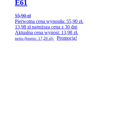
E61
55,90
zł
Pierwotna cena wynosiła: 55,90 zł.
13,98
zł
najniższa cena z 30 dni
Aktualna cena wynosi: 13,98 zł.
Promocja!
netto (brutto:
17,20
zł
)