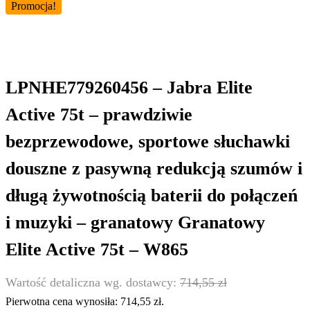
Promocja!
LPNHE779260456 – Jabra Elite
Active 75t – prawdziwie
bezprzewodowe, sportowe słuchawki
douszne z pasywną redukcją szumów i
długą żywotnością baterii do połączeń
i muzyki – granatowy Granatowy
Elite Active 75t – W865
714,55
zł
Pierwotna cena wynosiła: 714,55 zł.