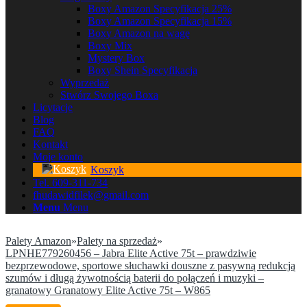
Boxy Amazon Specyfikacja 25%
Boxy Amazon Specyfikacja 15%
Boxy Amazon na wagę
Boxy Mix
Mystery Box
Boxy Shein Specyfikacja
Wyprzedaż
Stwórz Swojego Boxa
Licytacje
Blog
FAQ
Kontakt
Moje konto
Koszyk
Tel. 609-311-734
fhudawidfilek@gmail.com
Menu
Menu
Palety Amazon
»
Palety na sprzedaż
»
LPNHE779260456 – Jabra Elite Active 75t – prawdziwie
bezprzewodowe, sportowe słuchawki douszne z pasywną redukcją
szumów i długą żywotnością baterii do połączeń i muzyki –
granatowy Granatowy Elite Active 75t – W865