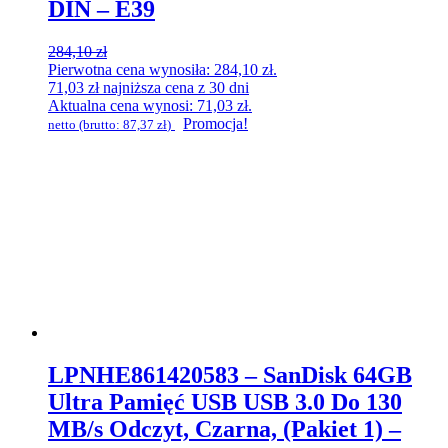
DIN – E39
284,10
zł
Pierwotna cena wynosiła: 284,10 zł.
71,03
zł
najniższa cena z 30 dni
Aktualna cena wynosi: 71,03 zł.
Promocja!
netto (brutto:
87,37
zł
)
LPNHE861420583 – SanDisk 64GB
Ultra Pamięć USB USB 3.0 Do 130
MB/s Odczyt, Czarna, (Pakiet 1) –