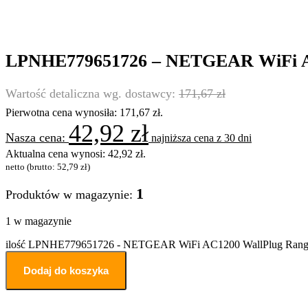
LPNHE779651726 – NETGEAR WiFi AC
171,67
zł
Pierwotna cena wynosiła: 171,67 zł.
42,92
zł
najniższa cena z 30 dni
Aktualna cena wynosi: 42,92 zł.
netto (brutto:
52,79
zł
)
1
Produktów w magazynie:
1 w magazynie
ilość LPNHE779651726 - NETGEAR WiFi AC1200 WallPlug Rang
Dodaj do koszyka