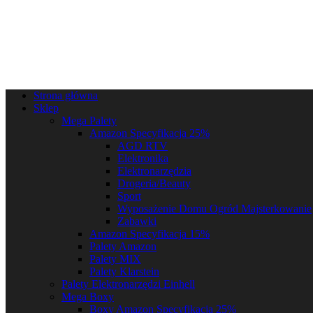
Strona główna
Sklep
Mega Palety
Amazon Specyfikacja 25%
AGD RTV
Elektronika
Elektronarzędzia
Drogeria/Beauty
Sport
Wyposażenie Domu Ogród Majsterkowanie
Zabawki
Amazon Specyfikacja 15%
Palety Amazon
Palety MIX
Palety Klarstein
Palety Elektronarzędzi Einhell
Mega Boxy
Boxy Amazon Specyfikacja 25%