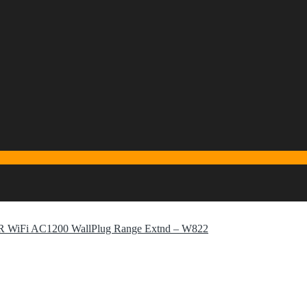
iFi AC1200 WallPlug Range Extnd – W822