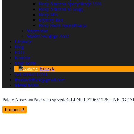
Boxy Amazon Specyfikacja 15%
Boxy Amazon na wagę
Boxy Mix
Mystery Box
Boxy Shein Specyfikacja
Wyprzedaż
Stwórz Swojego Boxa
Licytacje
Blog
FAQ
Kontakt
Moje konto
Koszyk
Tel. 609-311-734
fhudawidfilek@gmail.com
Menu
Menu
Palety Amazon
»
Palety na sprzedaż
»
LPNHE779651726 – NETGEAR W
Promocja!