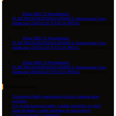
Paleta MIX 25 Przedmiotów
ELEKTRONARZĘDZIA EINHELL Sugerowana Cena
detaliczna 12347zł LICYTACJA PH335
Cena wywoławcza:
100,00
zł
Paleta MIX 25 Przedmiotów
ELEKTRONARZĘDZIA EINHELL Sugerowana Cena
detaliczna 12553zł LICYTACJA PH311
Cena wywoławcza:
100,00
zł
Paleta MIX 25 Przedmiotów
ELEKTRONARZĘDZIA EINHELL Sugerowana Cena
detaliczna 10926zł LICYTACJA PH334
Aktualna oferta:
120,00
zł
Ostatnie wpisy
Najczęstsze błędy początkujących przy zakupie palet
zwrotów
Czy warto kupować palety z jednej kategorii czy mix?
Jakie produkty z palet sprzedają się najszybciej?
Czym są zwroty z Amazona?