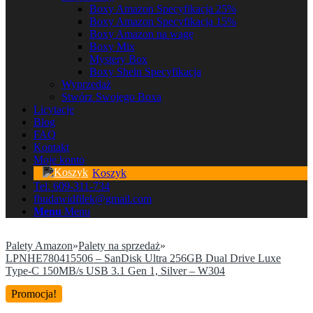
Boxy Amazon Specyfikacja 25%
Boxy Amazon Specyfikacja 15%
Boxy Amazon na wagę
Boxy Mix
Mystery Box
Boxy Shein Specyfikacja
Wyprzedaż
Stwórz Swojego Boxa
Licytacje
Blog
FAQ
Kontakt
Moje konto
Koszyk
Tel. 609-311-734
fhudawidfilek@gmail.com
Menu
Menu
Palety Amazon
»
Palety na sprzedaż
»
LPNHE780415506 – SanDisk Ultra 256GB Dual Drive Luxe
Type-C 150MB/s USB 3.1 Gen 1, Silver – W304
Promocja!