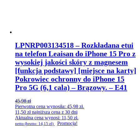
LPNRP003134518 – Rozkładana etui
na telefon Leaisan do iPhone 15 Pro z
wysokiej jakości skóry z magnesem
[funkcja podstawy] [miejsce na karty]
Pokrowiec ochronny do iPhone 15
Pro 5G (6,1 cala) – Brązowy. – E41
45,98
zł
Pierwotna cena wynosiła: 45,98 zł.
11,50
zł
najniższa cena z 30 dni
Aktualna cena wynosi: 11,50 zł.
Promocja!
netto (brutto:
14,15
zł
)