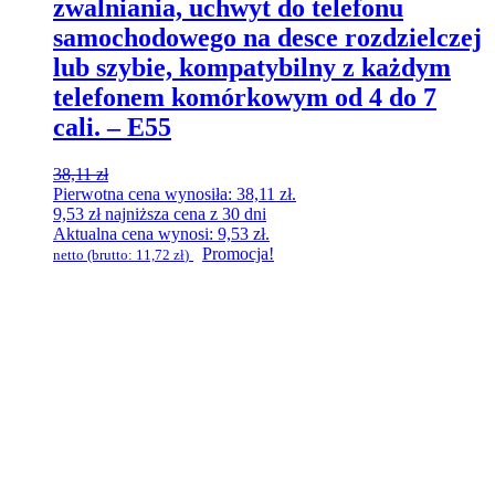
zwalniania, uchwyt do telefonu
samochodowego na desce rozdzielczej
lub szybie, kompatybilny z każdym
telefonem komórkowym od 4 do 7
cali. – E55
38,11
zł
Pierwotna cena wynosiła: 38,11 zł.
9,53
zł
najniższa cena z 30 dni
Aktualna cena wynosi: 9,53 zł.
Promocja!
netto (brutto:
11,72
zł
)