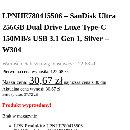
LPNHE780415506 – SanDisk Ultra
256GB Dual Drive Luxe Type-C
150MB/s USB 3.1 Gen 1, Silver –
W304
122,68
zł
Pierwotna cena wynosiła: 122,68 zł.
30,67
zł
najniższa cena z 30 dni
Aktualna cena wynosi: 30,67 zł.
netto (brutto:
37,72
zł
)
Produkt wyprzedany!
Brak w magazynie
LPN Produktu:
LPNHE780415506