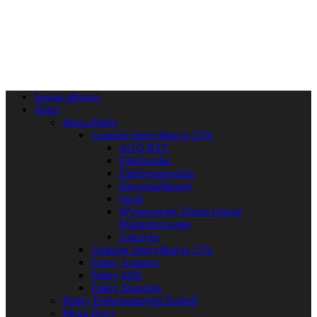
Strona główna
Sklep
Mega Palety
Amazon Specyfikacja 25%
AGD RTV
Elektronika
Elektronarzędzia
Drogeria/Beauty
Sport
Wyposażenie Domu Ogród
Majsterkowanie
Zabawki
Amazon Specyfikacja 15%
Palety Amazon
Palety MIX
Palety Klarstein
Palety Elektronarzędzi Einhell
Mega Boxy