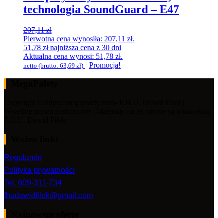
technologia SoundGuard – E47
207,11
zł
Pierwotna cena wynosiła: 207,11 zł.
51,78
zł
najniższa cena z 30 dni
Aktualna cena wynosi: 51,78 zł.
Promocja!
netto (brutto:
63,69
zł
)
MegaPalety
Copyright © https://megapalety.com- F.H.U. Dawid Fiłek |
Wszelkie prawa zastrzeżone | Materiały na tej stronie są własnością
F.H.U. Dawid Fiłek
Ważne linki
Regulamin
Polityka prywatności
Tel. 609-311-734
fhudawidfilek@gmail.com
Najnowsze oferty