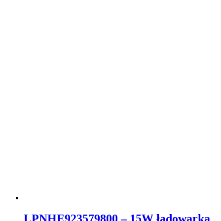
LPNHE923579800 – 15W ładowarka