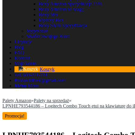
Boxy Amazon Specyfikacja 15%
Boxy Amazon na wagę
Boxy Mix
Mystery Box
Boxy Shein Specyfikacja
Wyprzedaż
Stwórz Swojego Boxa
Licytacje
Blog
FAQ
Kontakt
Moje konto
Koszyk
Tel. 609-311-734
fhudawidfilek@gmail.com
Menu
Menu
Palety Amazon
»
Palety na sprzedaż
»
LPNHE793544186 – Logitech Combo Touch etui na klawiaturę do iPada
Promocja!