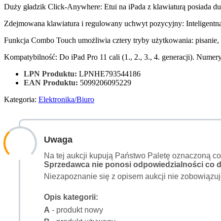
Duży gładzik Click-Anywhere: Etui na iPada z klawiaturą posiada du
Zdejmowana klawiatura i regulowany uchwyt pozycyjny: Inteligentną 
Funkcja Combo Touch umożliwia cztery tryby użytkowania: pisanie, r
Kompatybilność: Do iPad Pro 11 cali (1., 2., 3., 4. generacji). 
LPN Produktu:
LPNHE793544186
EAN Produktu:
5099206095229
Kategoria:
Elektronika/Biuro
Uwaga
Na tej aukcji kupują Państwo Paletę oznaczoną c
Sprzedawca nie ponosi odpowiedzialności co do
Niezapoznanie się z opisem aukcji nie zobowiązuj
Opis kategorii:
A
- produkt nowy