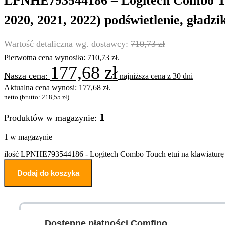
LPNHE793544186 – Logitech Combo Touch 
2020, 2021, 2022) podświetlenie, gład
710,73
zł
Pierwotna cena wynosiła: 710,73 zł.
177,68
zł
najniższa cena z 30 dni
Aktualna cena wynosi: 177,68 zł.
netto (brutto:
218,55
zł
)
1
Produktów w magazynie:
1 w magazynie
ilość LPNHE793544186 - Logitech Combo Touch etui na klawiaturę do 
Dodaj do koszyka
Dostępne płatności Comfino