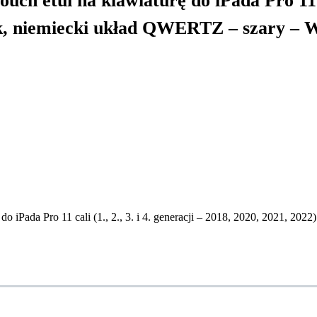
etui na klawiaturę do iPada Pro 11 cali 
zik, niemiecki układ QWERTZ – szary – 
iPada Pro 11 cali (1., 2., 3. i 4. generacji – 2018, 2020, 2021, 202