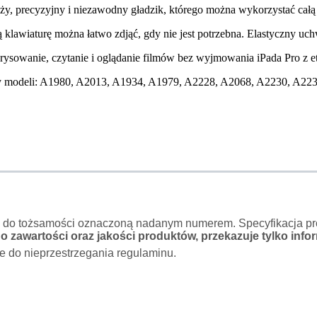
ży, precyzyjny i niezawodny gładzik, którego można wykorzystać całą
klawiaturę można łatwo zdjąć, gdy nie jest potrzebna. Elastyczny uc
ysowanie, czytanie i oglądanie filmów bez wyjmowania iPada Pro z et
Numery modeli: A1980, A2013, A1934, A1979, A2228, A2068, A2230, A2
o do tożsamości oznaczoną nadanym numerem. Specyfikacja pro
 zawartości oraz jakości produktów, przekazuje tylko infor
e do nieprzestrzegania regulaminu.