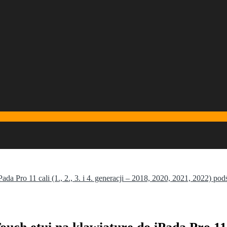
 Pro 11 cali (1., 2., 3. i 4. generacji – 2018, 2020, 2021, 2022) p