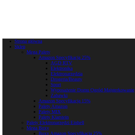
Strona główna
Sklep
Mega Palety
Amazon Specyfikacja 25%
AGD RTV
Elektronika
Elektronarzędzia
Drogeria/Beauty
Sport
Wyposażenie Domu Ogród Majsterkowanie
Zabawki
Amazon Specyfikacja 15%
Palety Amazon
Palety MIX
Palety Klarstein
Palety Elektronarzędzi Einhell
Mega Boxy
Boxy Amazon Specyfikacja 25%