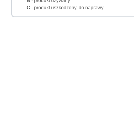
B
- produkt używany
C
- produkt uszkodzony, do naprawy