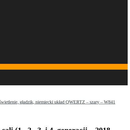
odświetlenie, gładzik, niemiecki układ QWERTZ – szary – W841