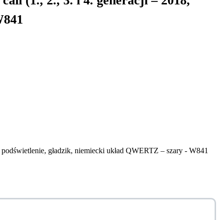
(1., 2., 3. i 4. generacji – 2018,
W841
2) podświetlenie, gładzik, niemiecki układ QWERTZ – szary - W841