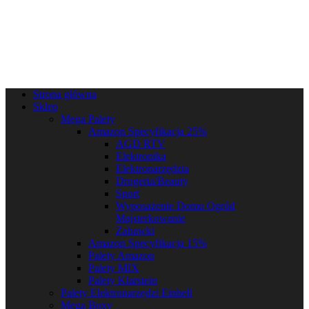
Strona główna
Sklep
Mega Palety
Amazon Specyfikacja 25%
AGD RTV
Elektronika
Elektronarzędzia
Drogeria/Beauty
Sport
Wyposażenie Domu Ogród
Majsterkowanie
Zabawki
Amazon Specyfikacja 15%
Palety Amazon
Palety MIX
Palety Klarstein
Palety Elektronarzędzi Einhell
Mega Boxy