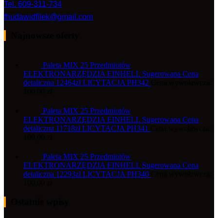
Tel. 609-311-734
fhudawidfilek@gmail.com
Najnowsze oferty
Paleta MIX 25 Przedmiotów
ELEKTRONARZĘDZIA EINHELL Sugerowana Cena
detaliczna 12464zł LICYTACJA PH342
Cena wywoławcza:
100,00
zł
Paleta MIX 25 Przedmiotów
ELEKTRONARZĘDZIA EINHELL Sugerowana Cena
detaliczna 11718zł LICYTACJA PH341
Cena wywoławcza:
100,00
zł
Paleta MIX 25 Przedmiotów
ELEKTRONARZĘDZIA EINHELL Sugerowana Cena
detaliczna 12293zł LICYTACJA PH340
Cena wywoławcza:
100,00
zł
Ostatnie wpisy