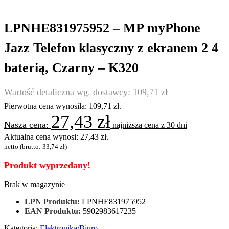
LPNHE831975952 – MP myPhone
Jazz Telefon klasyczny z ekranem 2 4
baterią, Czarny – K320
109,71
zł
Pierwotna cena wynosiła: 109,71 zł.
27,43
zł
najniższa cena z 30 dni
Aktualna cena wynosi: 27,43 zł.
netto (brutto:
33,74
zł
)
Produkt wyprzedany!
Brak w magazynie
LPN Produktu:
LPNHE831975952
EAN Produktu:
5902983617235
Kategoria:
Elektronika/Biuro