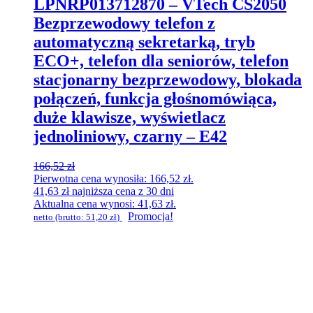
LPNRP013712870 – VTech CS2050
Bezprzewodowy telefon z
automatyczną sekretarką, tryb
ECO+, telefon dla seniorów, telefon
stacjonarny bezprzewodowy, blokada
połączeń, funkcja głośnomówiąca,
duże klawisze, wyświetlacz
jednoliniowy, czarny – E42
166,52
zł
Pierwotna cena wynosiła: 166,52 zł.
41,63
zł
najniższa cena z 30 dni
Aktualna cena wynosi: 41,63 zł.
Promocja!
netto (brutto:
51,20
zł
)