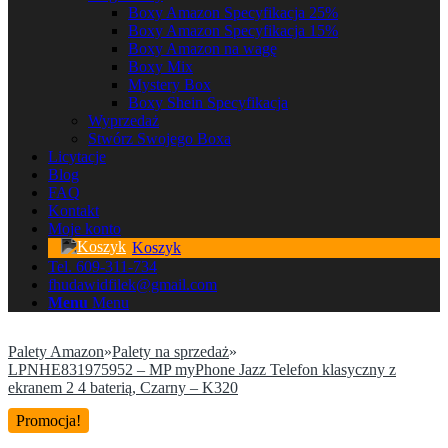
Boxy Amazon Specyfikacja 25%
Boxy Amazon Specyfikacja 15%
Boxy Amazon na wagę
Boxy Mix
Mystery Box
Boxy Shein Specyfikacja
Wyprzedaż
Stwórz Swojego Boxa
Licytacje
Blog
FAQ
Kontakt
Moje konto
Koszyk
Tel. 609-311-734
fhudawidfilek@gmail.com
Menu
Menu
Palety Amazon
»
Palety na sprzedaż
»
LPNHE831975952 – MP myPhone Jazz Telefon klasyczny z
ekranem 2 4 baterią, Czarny – K320
Promocja!