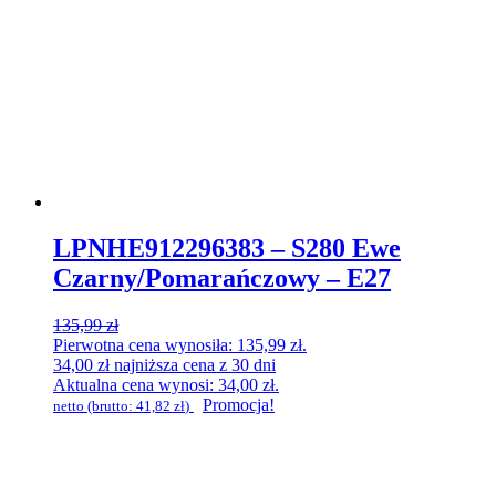
LPNHE912296383 – S280 Ewe
Czarny/Pomarańczowy – E27
135,99
zł
Pierwotna cena wynosiła: 135,99 zł.
34,00
zł
najniższa cena z 30 dni
Aktualna cena wynosi: 34,00 zł.
Promocja!
netto (brutto:
41,82
zł
)