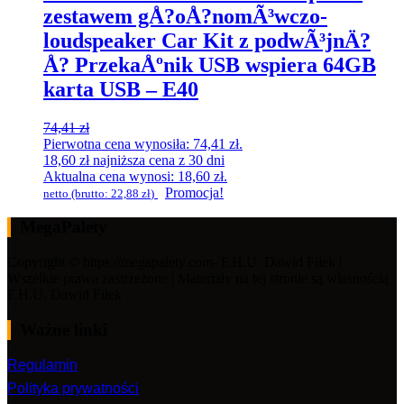
zestawem gÅ?oÅ?nomÃ³wczo-
loudspeaker Car Kit z podwÃ³jnÄ?
Å? PrzekaÅºnik USB wspiera 64GB
karta USB – E40
74,41
zł
Pierwotna cena wynosiła: 74,41 zł.
18,60
zł
najniższa cena z 30 dni
Aktualna cena wynosi: 18,60 zł.
Promocja!
netto (brutto:
22,88
zł
)
MegaPalety
Copyright © https://megapalety.com- F.H.U. Dawid Fiłek |
Wszelkie prawa zastrzeżone | Materiały na tej stronie są własnością
F.H.U. Dawid Fiłek
Ważne linki
Regulamin
Polityka prywatności