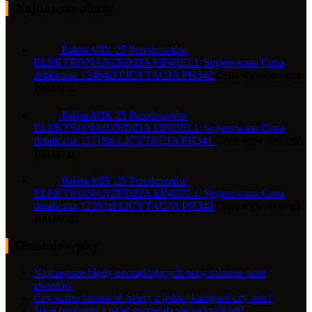
Najnowsze oferty
Paleta MIX 25 Przedmiotów
ELEKTRONARZĘDZIA EINHELL Sugerowana Cena
detaliczna 12464zł LICYTACJA PH342
Cena wywoławcza:
100,00
zł
Paleta MIX 25 Przedmiotów
ELEKTRONARZĘDZIA EINHELL Sugerowana Cena
detaliczna 11718zł LICYTACJA PH341
Cena wywoławcza:
100,00
zł
Paleta MIX 25 Przedmiotów
ELEKTRONARZĘDZIA EINHELL Sugerowana Cena
detaliczna 12293zł LICYTACJA PH340
Cena wywoławcza:
100,00
zł
Ostatnie wpisy
Najczęstsze błędy początkujących przy zakupie palet
zwrotów
Czy warto kupować palety z jednej kategorii czy mix?
Jakie produkty z palet sprzedają się najszybciej?