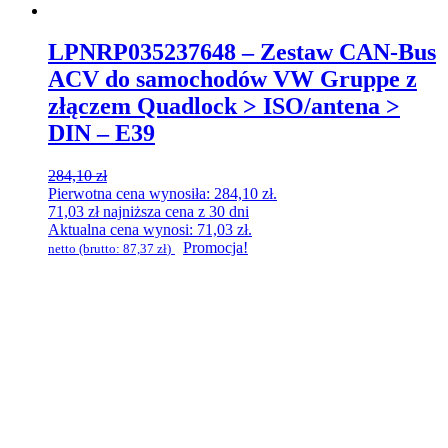
LPNRP035237648 – Zestaw CAN-Bus
ACV do samochodów VW Gruppe z
złączem Quadlock > ISO/antena >
DIN – E39
284,10
zł
Pierwotna cena wynosiła: 284,10 zł.
71,03
zł
najniższa cena z 30 dni
Aktualna cena wynosi: 71,03 zł.
Promocja!
netto (brutto:
87,37
zł
)