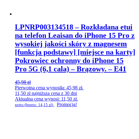
LPNRP003134518 – Rozkładana etui
na telefon Leaisan do iPhone 15 Pro z
wysokiej jakości skóry z magnesem
[funkcja podstawy] [miejsce na karty]
Pokrowiec ochronny do iPhone 15
Pro 5G (6,1 cala) – Brązowy. – E41
45,98
zł
Pierwotna cena wynosiła: 45,98 zł.
11,50
zł
najniższa cena z 30 dni
Aktualna cena wynosi: 11,50 zł.
Promocja!
netto (brutto:
14,15
zł
)