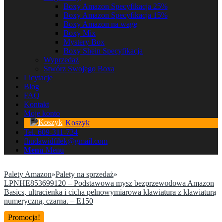
Boxy Amazon Specyfikacja 25%
Boxy Amazon Specyfikacja 15%
Boxy Amazon na wagę
Boxy Mix
Mystery Box
Boxy Shein Specyfikacja
Wyprzedaż
Stwórz Swojego Boxa
Licytacje
Blog
FAQ
Kontakt
Moje konto
Koszyk
Tel. 609-311-734
fhudawidfilek@gmail.com
Menu
Menu
Palety Amazon
»
Palety na sprzedaż
»
LPNHE853699120 – Podstawowa mysz bezprzewodowa Amazon
Basics, ultracienka i cicha pełnowymiarowa klawiatura z klawiaturą
numeryczną, czarna. – E150
Promocja!