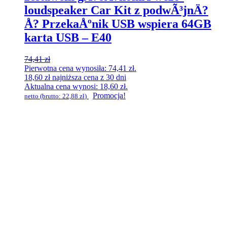
loudspeaker Car Kit z podwÃ³jnÄ?
Å? PrzekaÅºnik USB wspiera 64GB
karta USB – E40
74,41
zł
Pierwotna cena wynosiła: 74,41 zł.
18,60
zł
najniższa cena z 30 dni
Aktualna cena wynosi: 18,60 zł.
Promocja!
netto (brutto:
22,88
zł
)