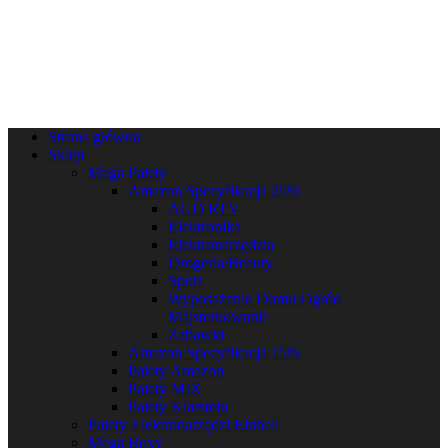
Strona główna
Sklep
Mega Palety
Amazon Specyfikacja 25%
AGD RTV
Elektronika
Elektronarzędzia
Drogeria/Beauty
Sport
Wyposażenie Domu Ogród
Majsterkowanie
Zabawki
Amazon Specyfikacja 15%
Palety Amazon
Palety MIX
Palety Klarstein
Palety Elektronarzędzi Einhell
Mega Boxy