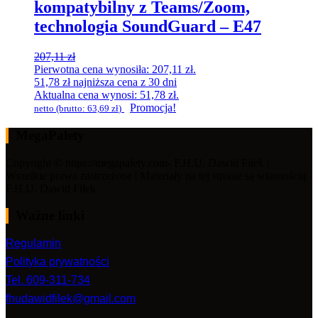
kompatybilny z Teams/Zoom,
technologia SoundGuard – E47
207,11
zł
Pierwotna cena wynosiła: 207,11 zł.
51,78
zł
najniższa cena z 30 dni
Aktualna cena wynosi: 51,78 zł.
Promocja!
netto (brutto:
63,69
zł
)
MegaPalety
Copyright © https://megapalety.com- F.H.U. Dawid Fiłek |
Wszelkie prawa zastrzeżone | Materiały na tej stronie są własnością
F.H.U. Dawid Fiłek
Ważne linki
Regulamin
Polityka prywatności
Tel. 609-311-734
fhudawidfilek@gmail.com