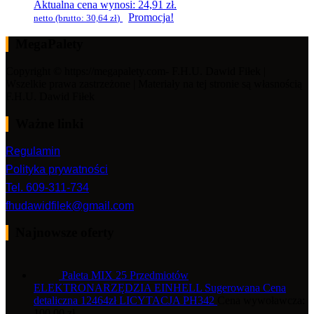
Aktualna cena wynosi: 24,91 zł.
Promocja!
netto (brutto:
30,64
zł
)
MegaPalety
Copyright © https://megapalety.com- F.H.U. Dawid Fiłek |
Wszelkie prawa zastrzeżone | Materiały na tej stronie są własnością
F.H.U. Dawid Fiłek
Ważne linki
Regulamin
Polityka prywatności
Tel. 609-311-734
fhudawidfilek@gmail.com
Najnowsze oferty
Paleta MIX 25 Przedmiotów
ELEKTRONARZĘDZIA EINHELL Sugerowana Cena
detaliczna 12464zł LICYTACJA PH342
Cena wywoławcza:
100,00
zł