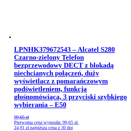
LPNHK379672543 – Alcatel S280
Czarno-zielony Telefon
bezprzewodowy DECT z blokadą
niechcianych połączeń, duży
wyświetlacz z pomarańczowym
podświetleniem, funkcja
głośnomówiąca, 3 przyciski szybkiego
wybierania – E50
99,65
zł
Pierwotna cena wynosiła: 99,65 zł.
24,91
zł
najniższa cena z 30 dni