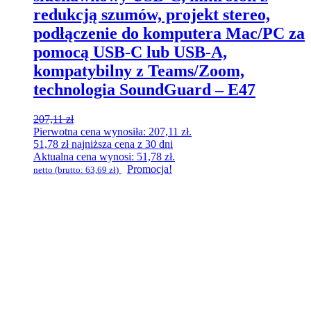
redukcją szumów, projekt stereo,
podłączenie do komputera Mac/PC za
pomocą USB-C lub USB-A,
kompatybilny z Teams/Zoom,
technologia SoundGuard – E47
207,11
zł
Pierwotna cena wynosiła: 207,11 zł.
51,78
zł
najniższa cena z 30 dni
Aktualna cena wynosi: 51,78 zł.
Promocja!
netto (brutto:
63,69
zł
)