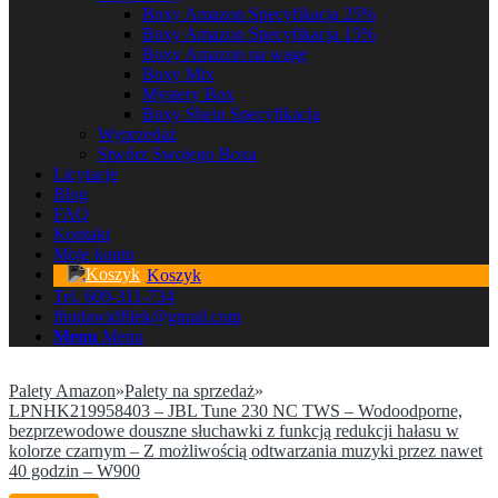
Boxy Amazon Specyfikacja 25%
Boxy Amazon Specyfikacja 15%
Boxy Amazon na wagę
Boxy Mix
Mystery Box
Boxy Shein Specyfikacja
Wyprzedaż
Stwórz Swojego Boxa
Licytacje
Blog
FAQ
Kontakt
Moje konto
Koszyk
Tel. 609-311-734
fhudawidfilek@gmail.com
Menu
Menu
Palety Amazon
»
Palety na sprzedaż
»
LPNHK219958403 – JBL Tune 230 NC TWS – Wodoodporne,
bezprzewodowe douszne słuchawki z funkcją redukcji hałasu w
kolorze czarnym – Z możliwością odtwarzania muzyki przez nawet
40 godzin – W900