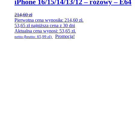
iPhone 16/15/14/13/12 – różowy – E64
214,60
zł
Pierwotna cena wynosiła: 214,60 zł.
53,65
zł
najniższa cena z 30 dni
Aktualna cena wynosi: 53,65 zł.
Promocja!
netto (brutto:
65,99
zł
)