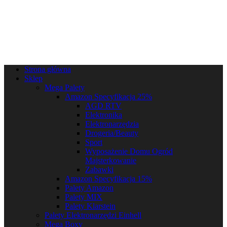
Strona główna
Sklep
Mega Palety
Amazon Specyfikacja 25%
AGD RTV
Elektronika
Elektronarzędzia
Drogeria/Beauty
Sport
Wyposażenie Domu Ogród
Majsterkowanie
Zabawki
Amazon Specyfikacja 15%
Palety Amazon
Palety MIX
Palety Klarstein
Palety Elektronarzędzi Einhell
Mega Boxy