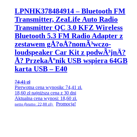
LPNHK378484914 – Bluetooth FM
Transmitter, ZeaLife Auto Radio
Transmitter QC 3.0 KFZ Wireless
Bluetooth 5.3 FM Radio Adapter z
zestawem gÅ?oÅ?nomÃ³wczo-
loudspeaker Car Kit z podwÃ³jnÄ?
Å? PrzekaÅºnik USB wspiera 64GB
karta USB – E40
74,41
zł
Pierwotna cena wynosiła: 74,41 zł.
18,60
zł
najniższa cena z 30 dni
Aktualna cena wynosi: 18,60 zł.
Promocja!
netto (brutto:
22,88
zł
)