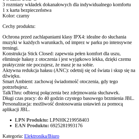
3 rozmiary wkładek dokanałowych dla indywidualnego komfortu
1 x karta bezpieczeństwa
Kolor: czarny
Cechy produktu:
Ochrona przed zachlapaniami klasy IPX4: idealne do słuchania
muzyki w każdych warunkach, od imprez w parku po intensywne
treningi.
Konstrukcja Stick Closed: zapewnia pełen komfort dla uszu,
eliminuje hałasy z otoczenia i jest wyjątkowo lekka, dzięki czemu
praktycznie nie poczujesz, że masz je na sobie.
Aktywna redukcja hałasu (ANC): odetnij się od świata i skup się na
dźwięku.
Smart Ambient: zachowaj świadomość otoczenia, gdy tego
potrzebujesz.
TalkThru: odbieraj połączenia bez zdejmowania słuchawek.
Długi czas pracy: do 40 godzin czystego basowego brzmienia JBL.
Personalizacja: możliwość dostosowania ustawień za pomocą
aplikacji JBL.
LPN Produktu:
LPNHK219958403
EAN Produktu:
6925281993176
Kategoria:
Elektronika/Biuro