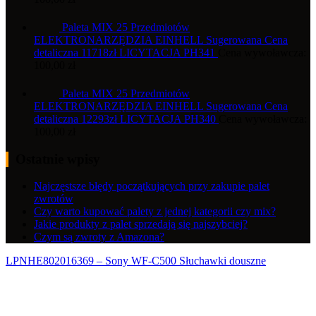
Paleta MIX 25 Przedmiotów
ELEKTRONARZĘDZIA EINHELL Sugerowana Cena
detaliczna 11718zł LICYTACJA PH341
Cena wywoławcza:
100,00
zł
Paleta MIX 25 Przedmiotów
ELEKTRONARZĘDZIA EINHELL Sugerowana Cena
detaliczna 12293zł LICYTACJA PH340
Cena wywoławcza:
100,00
zł
Ostatnie wpisy
Najczęstsze błędy początkujących przy zakupie palet
zwrotów
Czy warto kupować palety z jednej kategorii czy mix?
Jakie produkty z palet sprzedają się najszybciej?
Czym są zwroty z Amazona?
LPNHE802016369 – Sony WF-C500 Słuchawki douszne