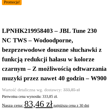
Promocja!
LPNHK219958403 – JBL Tune 230
NC TWS – Wodoodporne,
bezprzewodowe douszne słuchawki z
funkcją redukcji hałasu w kolorze
czarnym – Z możliwością odtwarzania
muzyki przez nawet 40 godzin – W900
333,85
zł
Pierwotna cena wynosiła: 333,85 zł.
83,46
zł
najniższa cena z 30 dni