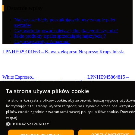
Ostatnie wpisy
Najczęstsze błędy początkujących przy zakupie palet
zwrotów
Czy warto kupować palety z jednej kategorii czy mix?
Jakie produkty z palet sprzedają się najszybciej?
Czym są zwroty z Amazona?
LPNHE929101663 – Kawa z ekspresu Nespresso Krups Inissia
White Espresso...
LPNHE945864815 –
Moulinex Subito Ekspres do Kawy z dziślą stalową,...
Scroll to top
Ta strona używa plików cookie
Ta strona korzysta z plików cookie, aby zapewnić lepszą wygodę użytkow
Korzystając z tej strony, wyrażasz zgodę na używanie przez nas wszystki
plików cookie zgodnie z warunkami naszej polityki plików cookie.
Dowiedz
więcej
POKAŻ SZCZEGÓŁY
ODRZUĆ WSZYSTKIE