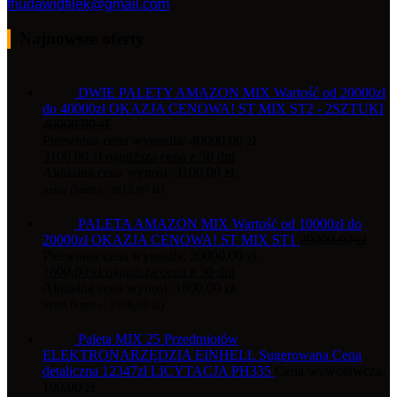
fhudawidfilek@gmail.com
Najnowsze oferty
DWIE PALETY AMAZON MIX Wartość od 20000zł
do 40000zł OKAZJA CENOWA! ST MIX ST2 - 2SZTUKI
40000,00
zł
Pierwotna cena wynosiła: 40000,00 zł.
3100,00
zł
najniższa cena z 30 dni
Aktualna cena wynosi: 3100,00 zł.
netto (brutto:
3813,00
zł
)
PALETA AMAZON MIX Wartość od 10000zł do
20000zł OKAZJA CENOWA! ST MIX ST1
20000,00
zł
Pierwotna cena wynosiła: 20000,00 zł.
1600,00
zł
najniższa cena z 30 dni
Aktualna cena wynosi: 1600,00 zł.
netto (brutto:
1968,00
zł
)
Paleta MIX 25 Przedmiotów
ELEKTRONARZĘDZIA EINHELL Sugerowana Cena
detaliczna 12347zł LICYTACJA PH335
Cena wywoławcza:
100,00
zł