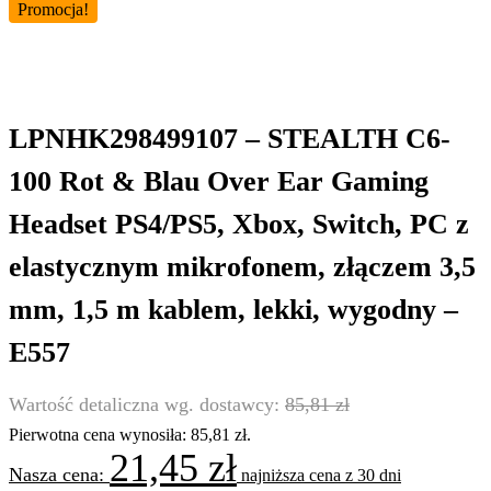
Promocja!
LPNHK298499107 – STEALTH C6-
100 Rot & Blau Over Ear Gaming
Headset PS4/PS5, Xbox, Switch, PC z
elastycznym mikrofonem, złączem 3,5
mm, 1,5 m kablem, lekki, wygodny –
E557
85,81
zł
Pierwotna cena wynosiła: 85,81 zł.
21,45
zł
najniższa cena z 30 dni