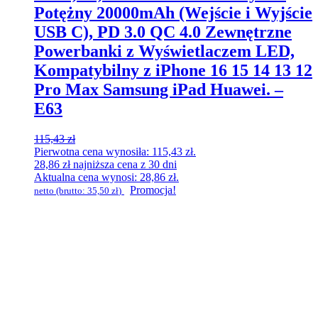
Potężny 20000mAh (Wejście i Wyjście
USB C), PD 3.0 QC 4.0 Zewnętrzne
Powerbanki z Wyświetlaczem LED,
Kompatybilny z iPhone 16 15 14 13 12
Pro Max Samsung iPad Huawei. –
E63
115,43
zł
Pierwotna cena wynosiła: 115,43 zł.
28,86
zł
najniższa cena z 30 dni
Aktualna cena wynosi: 28,86 zł.
Promocja!
netto (brutto:
35,50
zł
)