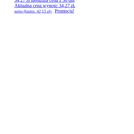
34,27
zł
najniższa cena z 30 dni
Aktualna cena wynosi: 34,27 zł.
Promocja!
netto (brutto:
42,15
zł
)