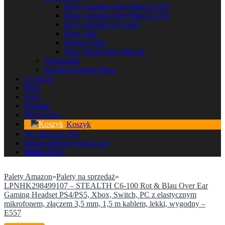
Boxy Amazon Specyfikacja 25%
Boxy Amazon Specyfikacja 15%
Boxy Amazon na wagę
Boxy Mix
Mystery Box
Boxy Shein Specyfikacja
Wyprzedaż
Stwórz Swojego Boxa
Licytacje
Blog
FAQ
Kontakt
Moje konto
Koszyk
Tel. 609-311-734
fhudawidfilek@gmail.com
Menu
Menu
Palety Amazon
»
Palety na sprzedaż
»
LPNHK298499107 – STEALTH C6-100 Rot & Blau Over Ear
Gaming Headset PS4/PS5, Xbox, Switch, PC z elastycznym
mikrofonem, złączem 3,5 mm, 1,5 m kablem, lekki, wygodny –
E557