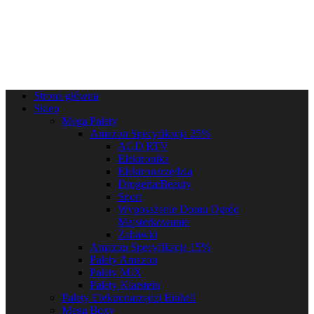
Strona główna
Sklep
Mega Palety
Amazon Specyfikacja 25%
AGD RTV
Elektronika
Elektronarzędzia
Drogeria/Beauty
Sport
Wyposażenie Domu Ogród
Majsterkowanie
Zabawki
Amazon Specyfikacja 15%
Palety Amazon
Palety MIX
Palety Klarstein
Palety Elektronarzędzi Einhell
Mega Boxy