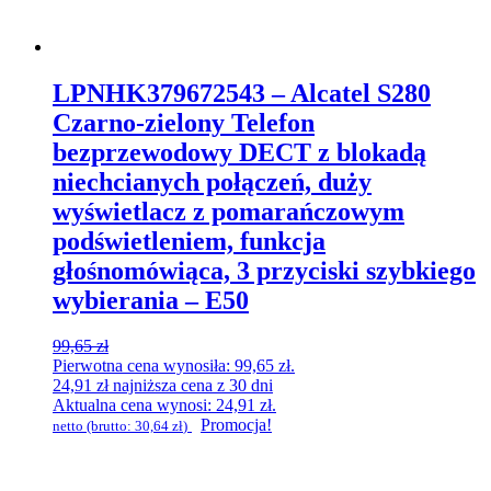
LPNHK379672543 – Alcatel S280
Czarno-zielony Telefon
bezprzewodowy DECT z blokadą
niechcianych połączeń, duży
wyświetlacz z pomarańczowym
podświetleniem, funkcja
głośnomówiąca, 3 przyciski szybkiego
wybierania – E50
99,65
zł
Pierwotna cena wynosiła: 99,65 zł.
24,91
zł
najniższa cena z 30 dni
Aktualna cena wynosi: 24,91 zł.
Promocja!
netto (brutto:
30,64
zł
)