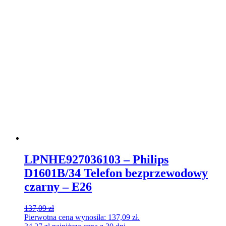
LPNHE927036103 – Philips
D1601B/34 Telefon bezprzewodowy
czarny – E26
137,09
zł
Pierwotna cena wynosiła: 137,09 zł.