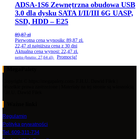
ADSA-1S6 Zewnętrzna obudowa USB
3.0 dla dysku SATA I/II/III 6G UASP,
SSD, HDD – E25
89,87
zł
Pierwotna cena wynosiła: 89,87 zł.
22,47
zł
najniższa cena z 30 dni
Aktualna cena wynosi: 22,47 zł.
Promocja!
netto (brutto:
27,64
zł
)
MegaPalety
Copyright © https://megapalety.com- F.H.U. Dawid Fiłek |
Wszelkie prawa zastrzeżone | Materiały na tej stronie są własnością
F.H.U. Dawid Fiłek
Ważne linki
Regulamin
Polityka prywatności
Tel. 609-311-734