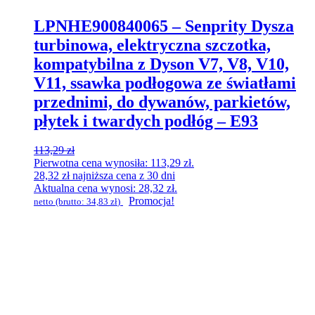
LPNHE900840065 – Senprity Dysza
turbinowa, elektryczna szczotka,
kompatybilna z Dyson V7, V8, V10,
V11, ssawka podłogowa ze światłami
przednimi, do dywanów, parkietów,
płytek i twardych podłóg – E93
113,29
zł
Pierwotna cena wynosiła: 113,29 zł.
28,32
zł
najniższa cena z 30 dni
Aktualna cena wynosi: 28,32 zł.
Promocja!
netto (brutto:
34,83
zł
)