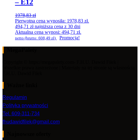
– E12
1978,83
zł
Pierwotna cena wynosiła: 1978,83 zł.
494,71
zł
najniższa cena z 30 dni
Aktualna cena wynosi: 494,71 zł.
Promocja!
netto (brutto:
608,49
zł
)
MegaPalety
Copyright © https://megapalety.com- F.H.U. Dawid Fiłek |
Wszelkie prawa zastrzeżone | Materiały na tej stronie są własnością
F.H.U. Dawid Fiłek
Ważne linki
Regulamin
Polityka prywatności
Tel. 609-311-734
fhudawidfilek@gmail.com
Najnowsze oferty