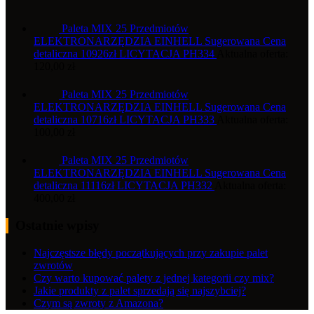
Paleta MIX 25 Przedmiotów
ELEKTRONARZĘDZIA EINHELL Sugerowana Cena
detaliczna 10926zł LICYTACJA PH334
Aktualna oferta:
120,00
zł
Paleta MIX 25 Przedmiotów
ELEKTRONARZĘDZIA EINHELL Sugerowana Cena
detaliczna 10716zł LICYTACJA PH333
Aktualna oferta:
100,00
zł
Paleta MIX 25 Przedmiotów
ELEKTRONARZĘDZIA EINHELL Sugerowana Cena
detaliczna 11116zł LICYTACJA PH332
Aktualna oferta:
400,00
zł
Ostatnie wpisy
Najczęstsze błędy początkujących przy zakupie palet
zwrotów
Czy warto kupować palety z jednej kategorii czy mix?
Jakie produkty z palet sprzedają się najszybciej?
Czym są zwroty z Amazona?