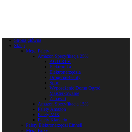
Strona główna
Sklep
Mega Palety
Amazon Specyfikacja 25%
AGD RTV
Elektronika
Elektronarzędzia
Drogeria/Beauty
Sport
Wyposażenie Domu Ogród
Majsterkowanie
Zabawki
Amazon Specyfikacja 15%
Palety Amazon
Palety MIX
Palety Klarstein
Palety Elektronarzędzi Einhell
Mega Boxy