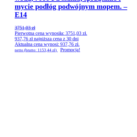
mycie podłóg podwójnym mopem. –
E14
3751,03
zł
Pierwotna cena wynosiła: 3751,03 zł.
937,76
zł
najniższa cena z 30 dni
Aktualna cena wynosi: 937,76 zł.
Promocja!
netto (brutto:
1153,44
zł
)