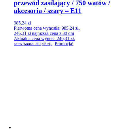
przewód zasilający / 750 watów /
akcesoria / szary – E11
985,24
zł
Pierwotna cena wynosiła: 985,24 zł.
246,31
zł
najniższa cena z 30 dni
Aktualna cena wynosi: 246,31 zł.
Promocja!
netto (brutto:
302,96
zł
)