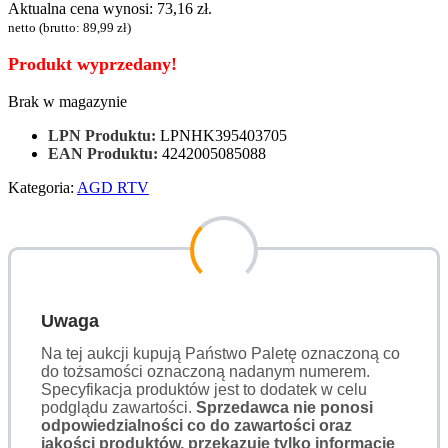
Aktualna cena wynosi: 73,16 zł.
netto (brutto:
89,99
zł
)
Produkt wyprzedany!
Brak w magazynie
LPN Produktu:
LPNHK395403705
EAN Produktu:
4242005085088
Kategoria:
AGD RTV
Uwaga
Na tej aukcji kupują Państwo Paletę oznaczoną co
do tożsamości oznaczoną nadanym numerem.
Specyfikacja produktów jest to dodatek w celu
podglądu zawartości.
Sprzedawca nie ponosi
odpowiedzialności co do zawartości oraz
jakości produktów, przekazuje tylko informacje