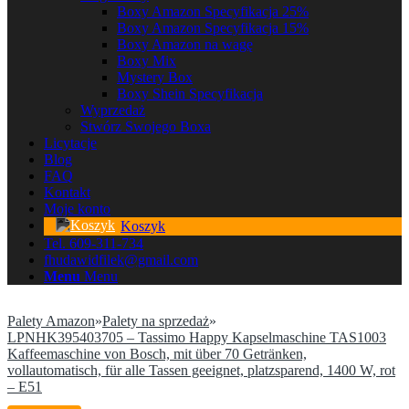
Boxy Amazon Specyfikacja 25%
Boxy Amazon Specyfikacja 15%
Boxy Amazon na wagę
Boxy Mix
Mystery Box
Boxy Shein Specyfikacja
Wyprzedaż
Stwórz Swojego Boxa
Licytacje
Blog
FAQ
Kontakt
Moje konto
Koszyk
Tel. 609-311-734
fhudawidfilek@gmail.com
Menu
Menu
Palety Amazon
»
Palety na sprzedaż
»
LPNHK395403705 – Tassimo Happy Kapselmaschine TAS1003
Kaffeemaschine von Bosch, mit über 70 Getränken,
vollautomatisch, für alle Tassen geeignet, platzsparend, 1400 W, rot
– E51