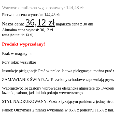
144,48
zł
Pierwotna cena wynosiła: 144,48 zł.
36,12
zł
najniższa cena z 30 dni
Aktualna cena wynosi: 36,12 zł.
netto (brutto:
44,43
zł
)
Produkt wyprzedany!
Brak w magazynie
Pory roku: wszystkie
Instrukcje pielęgnacji: Prać w pralce. Łatwa pielęgnacja: można prać
ZAMAWIANIE ŚWIATŁA: Te zasłony schodowe zapewniają prywatność 
Wzornictwo: Te zasłony wprowadzą elegancką atmosferę do Twojego 
łazienki, salonu, jadalni lub pokoju wewnętrznego.
STYL NADRUKOWANY: Wzór z tykającym paskiem z jednej strony z o
Pakiet: Otrzymasz 2 firanki wykonane w 85% z poliestru i 15% z lnu