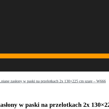
ne zasłony w paski na przelotkach 2x 130×225 cm szare – W666
łony w paski na przelotkach 2x 130×2