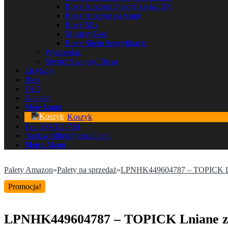
Boxy Amazon Specyfikacja 15%
Boxy Amazon na wagę
Boxy Mix
Mystery Box
Boxy Shein Specyfikacja
Wyprzedaż
Stwórz Swojego Boxa
Licytacje
Blog
FAQ
Kontakt
Moje konto
Koszyk
Tel. 609-311-734
fhudawidfilek@gmail.com
Menu
Menu
Palety Amazon
»
Palety na sprzedaż
»
LPNHK449604787 – TOPICK Lnia
Promocja!
LPNHK449604787 – TOPICK Lniane zas