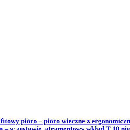
itowy pióro – pióro wieczne z ergonomic
m – w zestawie, atramentowy wkład T 10 nie