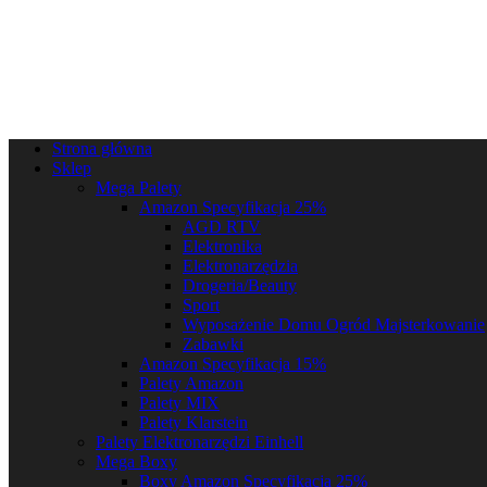
Strona główna
Sklep
Mega Palety
Amazon Specyfikacja 25%
AGD RTV
Elektronika
Elektronarzędzia
Drogeria/Beauty
Sport
Wyposażenie Domu Ogród Majsterkowanie
Zabawki
Amazon Specyfikacja 15%
Palety Amazon
Palety MIX
Palety Klarstein
Palety Elektronarzędzi Einhell
Mega Boxy
Boxy Amazon Specyfikacja 25%