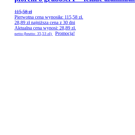
115,58
zł
Pierwotna cena wynosiła: 115,58 zł.
28,89
zł
najniższa cena z 30 dni
Aktualna cena wynosi: 28,89 zł.
Promocja!
netto (brutto:
35,53
zł
)