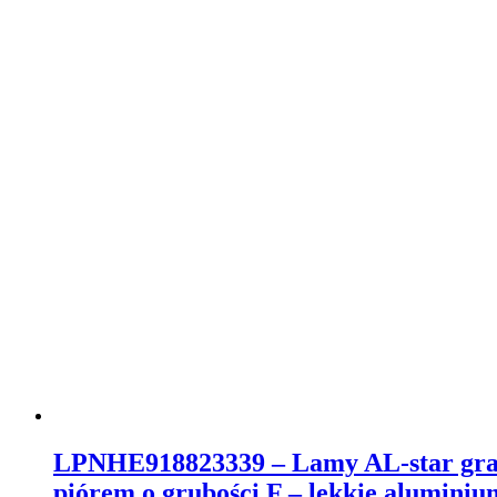
LPNHE918823339 – Lamy AL-star graf
piórem o grubości F – lekkie aluminiu