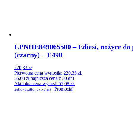
LPNHE849065500 – Ediesi, nożyce do pa
(czarny) – E490
220,33
zł
Pierwotna cena wynosiła: 220,33 zł.
55,08
zł
najniższa cena z 30 dni
Aktualna cena wynosi: 55,08 zł.
Promocja!
netto (brutto:
67,75
zł
)