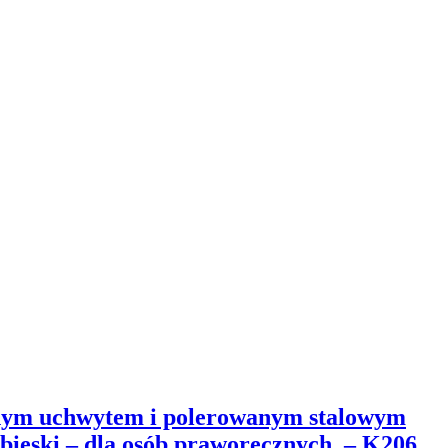
znym uchwytem i polerowanym stalowym
bieski – dla osób praworęcznych. – K206