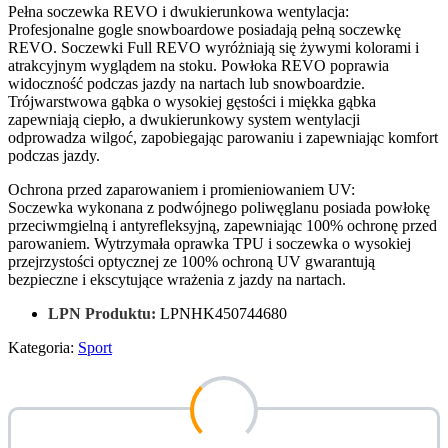
Pełna soczewka REVO i dwukierunkowa wentylacja:
Profesjonalne gogle snowboardowe posiadają pełną soczewkę
REVO. Soczewki Full REVO wyróżniają się żywymi kolorami i
atrakcyjnym wyglądem na stoku. Powłoka REVO poprawia
widoczność podczas jazdy na nartach lub snowboardzie.
Trójwarstwowa gąbka o wysokiej gęstości i miękka gąbka
zapewniają ciepło, a dwukierunkowy system wentylacji
odprowadza wilgoć, zapobiegając parowaniu i zapewniając komfort
podczas jazdy.
Ochrona przed zaparowaniem i promieniowaniem UV:
Soczewka wykonana z podwójnego poliwęglanu posiada powłokę
przeciwmgielną i antyrefleksyjną, zapewniając 100% ochronę przed
parowaniem. Wytrzymała oprawka TPU i soczewka o wysokiej
przejrzystości optycznej ze 100% ochroną UV gwarantują
bezpieczne i ekscytujące wrażenia z jazdy na nartach.
LPN Produktu:
LPNHK450744680
Kategoria:
Sport