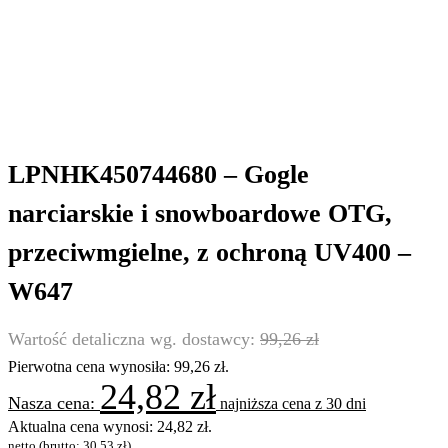
LPNHK450744680 – Gogle
narciarskie i snowboardowe OTG,
przeciwmgielne, z ochroną UV400 –
W647
99,26
zł
Pierwotna cena wynosiła: 99,26 zł.
24,82
zł
najniższa cena z 30 dni
Aktualna cena wynosi: 24,82 zł.
netto (brutto:
30,53
zł
)