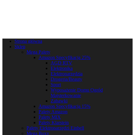
Strona główna
Sklep
Mega Palety
Amazon Specyfikacja 25%
AGD RTV
Elektronika
Elektronarzędzia
Drogeria/Beauty
Sport
Wyposażenie Domu Ogród
Majsterkowanie
Zabawki
Amazon Specyfikacja 15%
Palety Amazon
Palety MIX
Palety Klarstein
Palety Elektronarzędzi Einhell
Mega Boxy