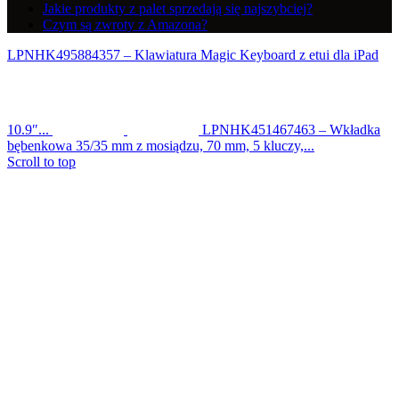
Jakie produkty z palet sprzedają się najszybciej?
Czym są zwroty z Amazona?
LPNHK495884357 – Klawiatura Magic Keyboard z etui dla iPad
10.9″...
LPNHK451467463 – Wkładka
bębenkowa 35/35 mm z mosiądzu, 70 mm, 5 kluczy,...
Scroll to top