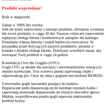
Produkt wyprzedany!
Brak w magazynie
Zakup w 100% bez ryzyka:
Jeśli nie jesteś zadowolony z naszego produktu, oferujemy wymianę
lub zwrot pieniędzy w ciągu 30 dni. Naszym celem jest zapewnienie
najlepszej obsługi klienta i komfortowych zakupów dla każdego.
Posiadamy własną fabrykę i zespół badawczo-rozwojowy. W
przypadku pytań dotyczących naszych produktów, prosimy o
kontakt z działem obsługi klienta. Dołożymy wszelkich starań, aby
rozwiązać Twój problem w ciągu 24 godzin.
Konstrukcja Over the Goggles (OTG):
Gogle OTG są idealne dla narciarzy i snowboardzistów noszących
okulary korekcyjne. Trzy warstwy pianki zapewniają ciepło i
odprowadzają pot. Ciesz się zimą z goglami narciarskimi RIOROO.
Uniwersalne gogle narciarskie pasujące do kasków:
Regulowane paski dopasowują się do każdego rozmiaru kasku i
zapewniają doskonałe dopasowanie do różnych obwodów głowy.
Miękka, wyprofilowana pianka gogli zapewnia maksymalny
komfort twarzy.