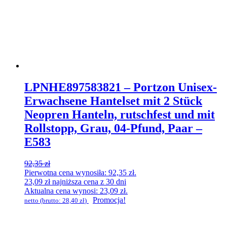
LPNHE897583821 – Portzon Unisex-
Erwachsene Hantelset mit 2 Stück
Neopren Hanteln, rutschfest und mit
Rollstopp, Grau, 04-Pfund, Paar –
E583
92,35
zł
Pierwotna cena wynosiła: 92,35 zł.
23,09
zł
najniższa cena z 30 dni
Aktualna cena wynosi: 23,09 zł.
Promocja!
netto (brutto:
28,40
zł
)