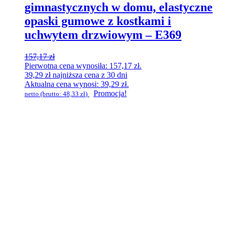
gimnastycznych w domu, elastyczne
opaski gumowe z kostkami i
uchwytem drzwiowym – E369
157,17
zł
Pierwotna cena wynosiła: 157,17 zł.
39,29
zł
najniższa cena z 30 dni
Aktualna cena wynosi: 39,29 zł.
Promocja!
netto (brutto:
48,33
zł
)