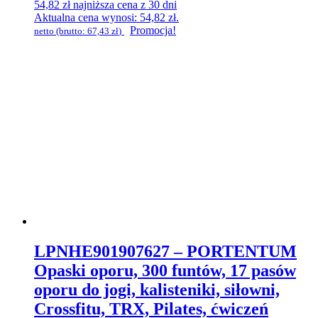
54,82
zł
najniższa cena z 30 dni
Aktualna cena wynosi: 54,82 zł.
Promocja!
netto (brutto:
67,43
zł
)
LPNHE901907627 – PORTENTUM
Opaski oporu, 300 funtów, 17 pasów
oporu do jogi, kalisteniki, siłowni,
Crossfitu, TRX, Pilates, ćwiczeń