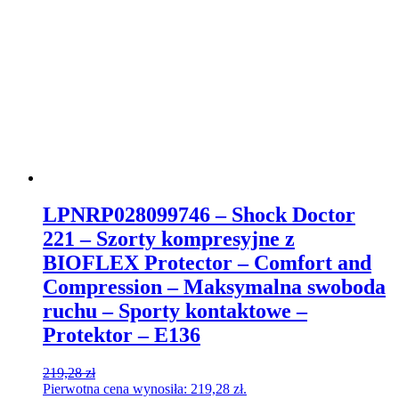
LPNRP028099746 – Shock Doctor
221 – Szorty kompresyjne z
BIOFLEX Protector – Comfort and
Compression – Maksymalna swoboda
ruchu – Sporty kontaktowe –
Protektor – E136
219,28
zł
Pierwotna cena wynosiła: 219,28 zł.