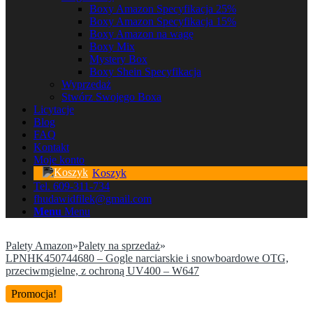
Boxy Amazon Specyfikacja 25%
Boxy Amazon Specyfikacja 15%
Boxy Amazon na wagę
Boxy Mix
Mystery Box
Boxy Shein Specyfikacja
Wyprzedaż
Stwórz Swojego Boxa
Licytacje
Blog
FAQ
Kontakt
Moje konto
Koszyk
Tel. 609-311-734
fhudawidfilek@gmail.com
Menu
Menu
Palety Amazon
»
Palety na sprzedaż
»
LPNHK450744680 – Gogle narciarskie i snowboardowe OTG,
przeciwmgielne, z ochroną UV400 – W647
Promocja!