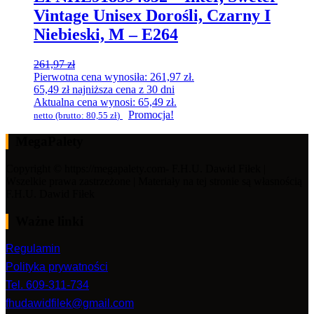
Vintage Unisex Dorośli, Czarny I
Niebieski, M – E264
261,97
zł
Pierwotna cena wynosiła: 261,97 zł.
65,49
zł
najniższa cena z 30 dni
Aktualna cena wynosi: 65,49 zł.
Promocja!
netto (brutto:
80,55
zł
)
MegaPalety
Copyright © https://megapalety.com- F.H.U. Dawid Fiłek |
Wszelkie prawa zastrzeżone | Materiały na tej stronie są własnością
F.H.U. Dawid Fiłek
Ważne linki
Regulamin
Polityka prywatności
Tel. 609-311-734
fhudawidfilek@gmail.com