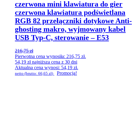
czerwona mini klawiatura do gier
czerwona klawiatura podświetlana
RGB 82 przełączniki dotykowe Anti-
ghosting makro, wyjmowany kabel
USB Typ-C, sterowanie – E53
216,75
zł
Pierwotna cena wynosiła: 216,75 zł.
54,19
zł
najniższa cena z 30 dni
Aktualna cena wynosi: 54,19 zł.
Promocja!
netto (brutto:
66,65
zł
)