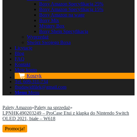
Boxy Amazon Specyfikacja 25%
Boxy Amazon Specyfikacja 15%
Boxy Amazon na wagę
Boxy Mix
Mystery Box
Boxy Shein Specyfikacja
Wyprzedaż
Stwórz Swojego Boxa
Licytacje
Blog
FAQ
Kontakt
Moje konto
Koszyk
Tel. 609-311-734
fhudawidfilek@gmail.com
Menu
Menu
Palety Amazon
»
Palety na sprzedaż
»
LPNHK490203249 – ProCase Etui z klapką do Nintendo Switch
OLED 2021, białe – W618
Promocja!