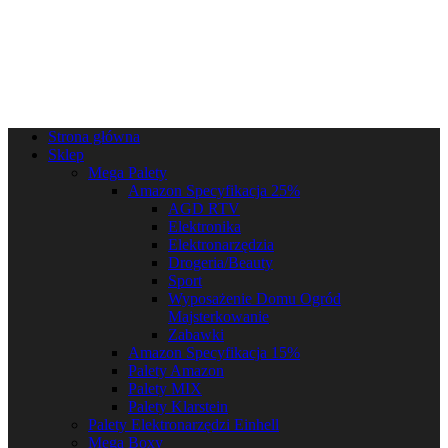
Strona główna
Sklep
Mega Palety
Amazon Specyfikacja 25%
AGD RTV
Elektronika
Elektronarzędzia
Drogeria/Beauty
Sport
Wyposażenie Domu Ogród
Majsterkowanie
Zabawki
Amazon Specyfikacja 15%
Palety Amazon
Palety MIX
Palety Klarstein
Palety Elektronarzędzi Einhell
Mega Boxy