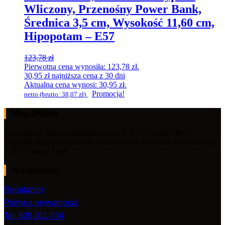
Wliczony, Przenośny Power Bank,
Średnica 3,5 cm, Wysokość 11,60 cm,
Hipopotam – E57
123,78
zł
Pierwotna cena wynosiła: 123,78 zł.
30,95
zł
najniższa cena z 30 dni
Aktualna cena wynosi: 30,95 zł.
Promocja!
netto (brutto:
38,07
zł
)
MegaPalety
Copyright © https://megapalety.com- F.H.U. Dawid Fiłek |
Wszelkie prawa zastrzeżone | Materiały na tej stronie są własnością
F.H.U. Dawid Fiłek
Ważne linki
Regulamin
Polityka prywatności
Tel. 609-311-734