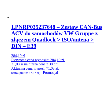
LPNRP035237648 – Zestaw CAN-Bus
ACV do samochodów VW Gruppe z
złączem Quadlock > ISO/antena >
DIN – E39
284,10
zł
Pierwotna cena wynosiła: 284,10 zł.
71,03
zł
najniższa cena z 30 dni
Aktualna cena wynosi: 71,03 zł.
Promocja!
netto (brutto:
87,37
zł
)