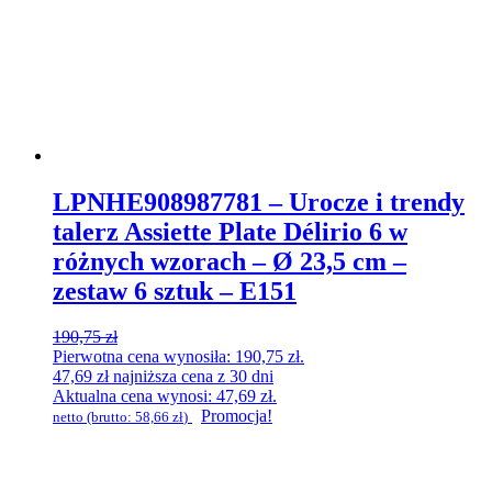
LPNHE908987781 – Urocze i trendy
talerz Assiette Plate Délirio 6 w
różnych wzorach – Ø 23,5 cm –
zestaw 6 sztuk – E151
190,75
zł
Pierwotna cena wynosiła: 190,75 zł.
47,69
zł
najniższa cena z 30 dni
Aktualna cena wynosi: 47,69 zł.
Promocja!
netto (brutto:
58,66
zł
)