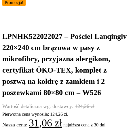
Promocja!
LPNHK522022027 – Pościel Lanqinglv
220×240 cm brązowa w pasy z
mikrofibry, przyjazna alergikom,
certyfikat ÖKO-TEX, komplet z
poszwą na kołdrę z zamkiem i 2
poszewkami 80×80 cm – W526
124,26
zł
Pierwotna cena wynosiła: 124,26 zł.
31,06
zł
najniższa cena z 30 dni