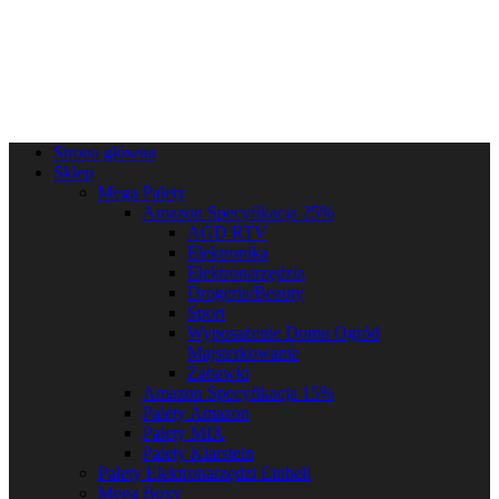
Strona główna
Sklep
Mega Palety
Amazon Specyfikacja 25%
AGD RTV
Elektronika
Elektronarzędzia
Drogeria/Beauty
Sport
Wyposażenie Domu Ogród
Majsterkowanie
Zabawki
Amazon Specyfikacja 15%
Palety Amazon
Palety MIX
Palety Klarstein
Palety Elektronarzędzi Einhell
Mega Boxy