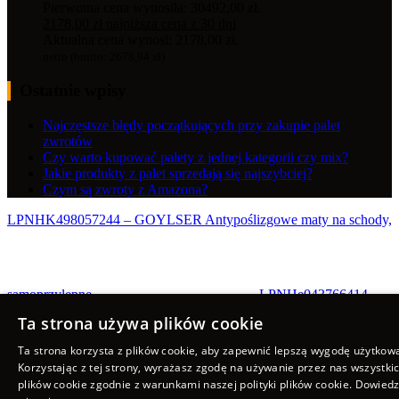
Pierwotna cena wynosiła: 30492,00 zł.
2178,00
zł
najniższa cena z 30 dni
Aktualna cena wynosi: 2178,00 zł.
netto (brutto:
2678,94
zł
)
Ostatnie wpisy
Najczęstsze błędy początkujących przy zakupie palet
zwrotów
Czy warto kupować palety z jednej kategorii czy mix?
Jakie produkty z palet sprzedają się najszybciej?
Czym są zwroty z Amazona?
LPNHK498057244 – GOYLSER Antypoślizgowe maty na schody,
samoprzylepne,...
LPNHe043766414 –
GMISUN Dozownik mydła szklany czarny matowy –...
Ta strona używa plików cookie
Scroll to top
Ta strona korzysta z plików cookie, aby zapewnić lepszą wygodę użytkow
Korzystając z tej strony, wyrażasz zgodę na używanie przez nas wszystki
plików cookie zgodnie z warunkami naszej polityki plików cookie.
Dowiedz