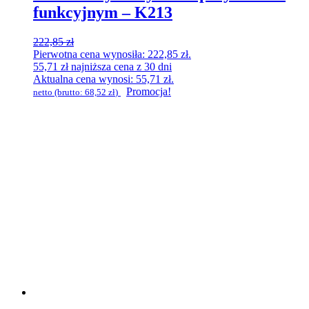
funkcyjnym – K213
222,85
zł
Pierwotna cena wynosiła: 222,85 zł.
55,71
zł
najniższa cena z 30 dni
Aktualna cena wynosi: 55,71 zł.
Promocja!
netto (brutto:
68,52
zł
)