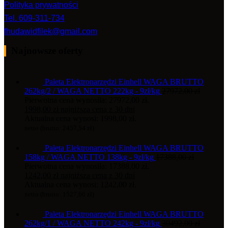
Polityka prywatności
Tel. 609-311-734
fhudawidfilek@gmail.com
Najnowsze oferty
Paleta Elektronarzędzi Einhell WAGA BRUTTO
262kg/2 / WAGA NETTO 222kg - 9zł/kg
27972,00
zł
Pierwotna cena wynosiła: 27972,00 zł.
1998,00
zł
najniższa cena z 30 dni
Aktualna cena wynosi: 1998,00 zł.
netto (brutto:
2457,54
zł
)
Paleta Elektronarzędzi Einhell WAGA BRUTTO
158kg / WAGA NETTO 138kg - 9zł/kg
17388,00
zł
Pierwotna cena wynosiła: 17388,00 zł.
1242,00
zł
najniższa cena z 30 dni
Aktualna cena wynosi: 1242,00 zł.
netto (brutto:
1527,66
zł
)
Paleta Elektronarzędzi Einhell WAGA BRUTTO
262kg/1 / WAGA NETTO 242kg - 9zł/kg
30492,00
zł