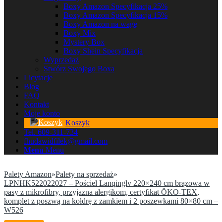
Boxy Amazon Specyfikacja 25%
Boxy Amazon Specyfikacja 15%
Boxy Amazon na wagę
Boxy Mix
Mystery Box
Boxy Shein Specyfikacja
Wyprzedaż
Stwórz Swojego Boxa
Licytacje
Blog
FAQ
Kontakt
Moje konto
Koszyk
Tel. 609-311-734
fhudawidfilek@gmail.com
Menu
Menu
Palety Amazon
»
Palety na sprzedaż
»
LPNHK522022027 – Pościel Lanqinglv 220×240 cm brązowa w
pasy z mikrofibry, przyjazna alergikom, certyfikat ÖKO-TEX,
komplet z poszwą na kołdrę z zamkiem i 2 poszewkami 80×80 cm –
W526