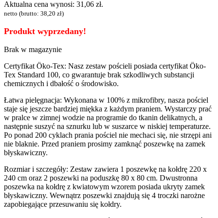
Aktualna cena wynosi: 31,06 zł.
netto (brutto:
38,20
zł
)
Produkt wyprzedany!
Brak w magazynie
Certyfikat Öko-Tex: Nasz zestaw pościeli posiada certyfikat Öko-
Tex Standard 100, co gwarantuje brak szkodliwych substancji
chemicznych i dbałość o środowisko.
Łatwa pielęgnacja: Wykonana w 100% z mikrofibry, nasza pościel
staje się jeszcze bardziej miękka z każdym praniem. Wystarczy prać
w pralce w zimnej wodzie na programie do tkanin delikatnych, a
następnie suszyć na sznurku lub w suszarce w niskiej temperaturze.
Po ponad 200 cyklach prania pościel nie mechaci się, nie strzępi ani
nie blaknie. Przed praniem prosimy zamknąć poszewkę na zamek
błyskawiczny.
Rozmiar i szczegóły: Zestaw zawiera 1 poszewkę na kołdrę 220 x
240 cm oraz 2 poszewki na poduszkę 80 x 80 cm. Dwustronna
poszewka na kołdrę z kwiatowym wzorem posiada ukryty zamek
błyskawiczny. Wewnątrz poszewki znajdują się 4 troczki narożne
zapobiegające przesuwaniu się kołdry.