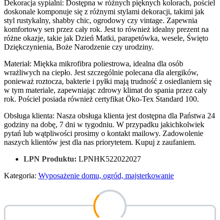
Dekoracja sypialni: Dostępna w różnych pięknych kolorach, pościel
doskonale komponuje się z różnymi stylami dekoracji, takimi jak
styl rustykalny, shabby chic, ogrodowy czy vintage. Zapewnia
komfortowy sen przez cały rok. Jest to również idealny prezent na
różne okazje, takie jak Dzień Matki, parapetówka, wesele, Święto
Dziękczynienia, Boże Narodzenie czy urodziny.
Materiał: Miękka mikrofibra poliestrowa, idealna dla osób
wrażliwych na ciepło. Jest szczególnie polecana dla alergików,
ponieważ roztocza, bakterie i pyłki mają trudność z osiedlaniem się
w tym materiale, zapewniając zdrowy klimat do spania przez cały
rok. Pościel posiada również certyfikat Öko-Tex Standard 100.
Obsługa klienta: Nasza obsługa klienta jest dostępna dla Państwa 24
godziny na dobę, 7 dni w tygodniu. W przypadku jakichkolwiek
pytań lub wątpliwości prosimy o kontakt mailowy. Zadowolenie
naszych klientów jest dla nas priorytetem. Kupuj z zaufaniem.
LPN Produktu:
LPNHK522022027
Kategoria:
Wyposażenie domu, ogród, majsterkowanie