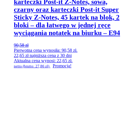
karteczki Post-it Z-Notes, sowa,
czarny oraz karteczki Post-it Super
Sticky Z-Notes, 45 kartek na blok, 2
bloki – dla łatwego w jednej ręce
wyciągania notatek na biurku – E94
90,58
zł
Pierwotna cena wynosiła: 90,58 zł.
22,65
zł
najniższa cena z 30 dni
Aktualna cena wynosi: 22,65 zł.
Promocja!
netto (brutto:
27,86
zł
)