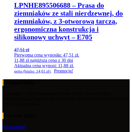
LPNHE895506688 – Prasa do
ziemniaków ze stali nierdzewnej, do
ziemniaków, z 3-otworową tarczą,
ergonomiczna konstrukcja i
silikonowy uchwyt – E705
47,51
zł
Pierwotna cena wynosiła: 47,51 zł.
11,88
zł
najniższa cena z 30 dni
Aktualna cena wynosi: 11,88 zł.
Promocja!
netto (brutto:
14,61
zł
)
MegaPalety
Copyright © https://megapalety.com- F.H.U. Dawid Fiłek |
Wszelkie prawa zastrzeżone | Materiały na tej stronie są własnością
F.H.U. Dawid Fiłek
Ważne linki
Regulamin