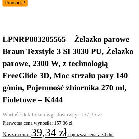
Promocja!
LPNRP003205565 – Żelazko parowe
Braun Texstyle 3 SI 3030 PU, Żelazko
parowe, 2300 W, z technologią
FreeGlide 3D, Moc strzału pary 140
g/min, Pojemność zbiornika 270 ml,
Fioletowe – K444
157,36
zł
Pierwotna cena wynosiła: 157,36 zł.
39,34
zł
najniższa cena z 30 dni