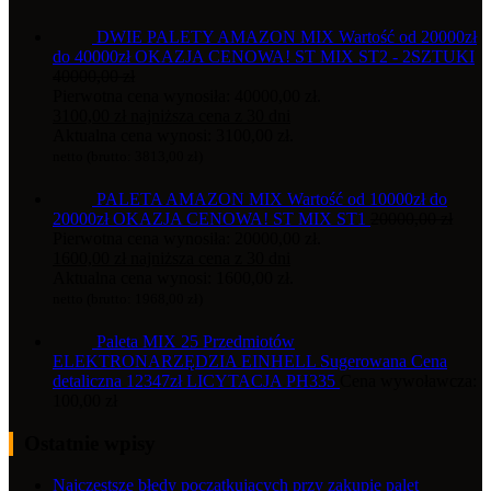
DWIE PALETY AMAZON MIX Wartość od 20000zł
do 40000zł OKAZJA CENOWA! ST MIX ST2 - 2SZTUKI
40000,00
zł
Pierwotna cena wynosiła: 40000,00 zł.
3100,00
zł
najniższa cena z 30 dni
Aktualna cena wynosi: 3100,00 zł.
netto (brutto:
3813,00
zł
)
PALETA AMAZON MIX Wartość od 10000zł do
20000zł OKAZJA CENOWA! ST MIX ST1
20000,00
zł
Pierwotna cena wynosiła: 20000,00 zł.
1600,00
zł
najniższa cena z 30 dni
Aktualna cena wynosi: 1600,00 zł.
netto (brutto:
1968,00
zł
)
Paleta MIX 25 Przedmiotów
ELEKTRONARZĘDZIA EINHELL Sugerowana Cena
detaliczna 12347zł LICYTACJA PH335
Cena wywoławcza:
100,00
zł
Ostatnie wpisy
Najczęstsze błędy początkujących przy zakupie palet