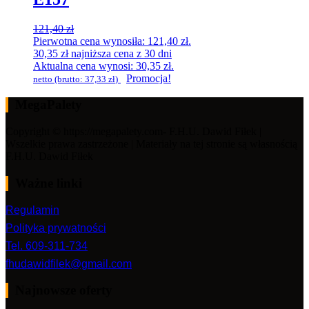
121,40
zł
Pierwotna cena wynosiła: 121,40 zł.
30,35
zł
najniższa cena z 30 dni
Aktualna cena wynosi: 30,35 zł.
Promocja!
netto (brutto:
37,33
zł
)
MegaPalety
Copyright © https://megapalety.com- F.H.U. Dawid Fiłek |
Wszelkie prawa zastrzeżone | Materiały na tej stronie są własnością
F.H.U. Dawid Fiłek
Ważne linki
Regulamin
Polityka prywatności
Tel. 609-311-734
fhudawidfilek@gmail.com
Najnowsze oferty