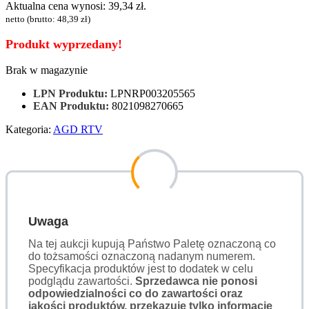
Aktualna cena wynosi: 39,34 zł.
netto (brutto:
48,39
zł
)
Produkt wyprzedany!
Brak w magazynie
LPN Produktu:
LPNRP003205565
EAN Produktu:
8021098270665
Kategoria:
AGD RTV
Uwaga
Na tej aukcji kupują Państwo Paletę oznaczoną co
do tożsamości oznaczoną nadanym numerem.
Specyfikacja produktów jest to dodatek w celu
podglądu zawartości.
Sprzedawca nie ponosi
odpowiedzialności co do zawartości oraz
jakości produktów, przekazuje tylko informacje