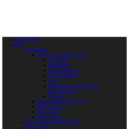
Strona główna
Sklep
Mega Palety
Amazon Specyfikacja 25%
AGD RTV
Elektronika
Elektronarzędzia
Drogeria/Beauty
Sport
Wyposażenie Domu Ogród
Majsterkowanie
Zabawki
Amazon Specyfikacja 15%
Palety Amazon
Palety MIX
Palety Klarstein
Palety Elektronarzędzi Einhell
Mega Boxy