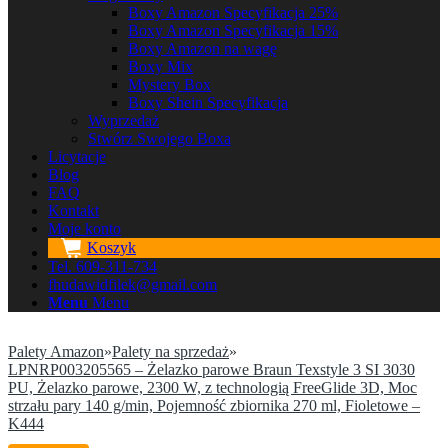
Boxy Amazon Specyfikacja 25%
Boxy Amazon Specyfikacja 15%
Boxy Amazon na wagę
Boxy Mix
Mystery Box
Boxy Shein Specyfikacja
Wyprzedaż
Stwórz Swojego Boxa
Licytacje
Blog
FAQ
Kontakt
Moje konto
Koszyk
Tel. 609-311-734
fhudawidfilek@gmail.com
Menu
Menu
Palety Amazon
»
Palety na sprzedaż
»
LPNRP003205565 – Żelazko parowe Braun Texstyle 3 SI 3030
PU, Żelazko parowe, 2300 W, z technologią FreeGlide 3D, Moc
strzału pary 140 g/min, Pojemność zbiornika 270 ml, Fioletowe –
K444