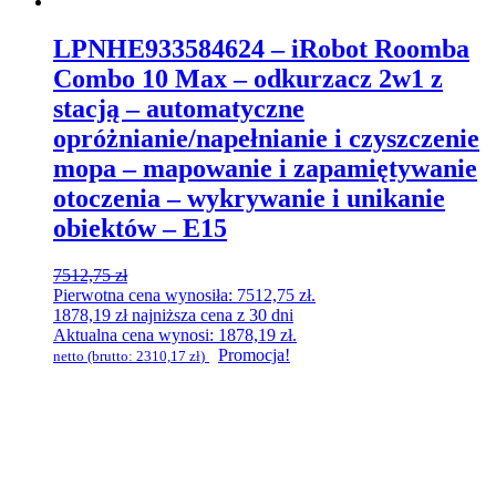
LPNHE933584624 – iRobot Roomba
Combo 10 Max – odkurzacz 2w1 z
stacją – automatyczne
opróżnianie/napełnianie i czyszczenie
mopa – mapowanie i zapamiętywanie
otoczenia – wykrywanie i unikanie
obiektów – E15
7512,75
zł
Pierwotna cena wynosiła: 7512,75 zł.
1878,19
zł
najniższa cena z 30 dni
Aktualna cena wynosi: 1878,19 zł.
Promocja!
netto (brutto:
2310,17
zł
)