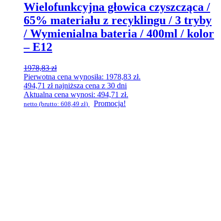
Wielofunkcyjna głowica czyszcząca /
65% materiału z recyklingu / 3 tryby
/ Wymienialna bateria / 400ml / kolor
– E12
1978,83
zł
Pierwotna cena wynosiła: 1978,83 zł.
494,71
zł
najniższa cena z 30 dni
Aktualna cena wynosi: 494,71 zł.
Promocja!
netto (brutto:
608,49
zł
)