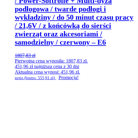
/ Power-Softrolle + Multi-dyza
podłogowa / twarde podłogi i
wykładziny / do 50 minut czasu pracy
/ 21,6V / z końcówką do sierści
zwierząt oraz akcesoriami /
samodzielny / czerwony – E6
1807,83
zł
Pierwotna cena wynosiła: 1807,83 zł.
451,96
zł
najniższa cena z 30 dni
Aktualna cena wynosi: 451,96 zł.
Promocja!
netto (brutto:
555,91
zł
)