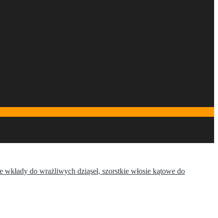
 wkłady do wrażliwych dziąseł, szorstkie włosie kątowe do