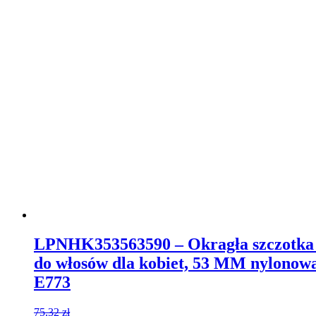
LPNHK353563590 – Okragła szczotka d
do włosów dla kobiet, 53 MM nylonowa 
E773
75,32
zł