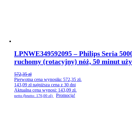
LPNWE349592095 – Philips Seria 5000 
ruchomy (rotacyjny) nóż, 50 minut uż
572,35
zł
Pierwotna cena wynosiła: 572,35 zł.
143,09
zł
najniższa cena z 30 dni
Aktualna cena wynosi: 143,09 zł.
Promocja!
netto (brutto:
176,00
zł
)