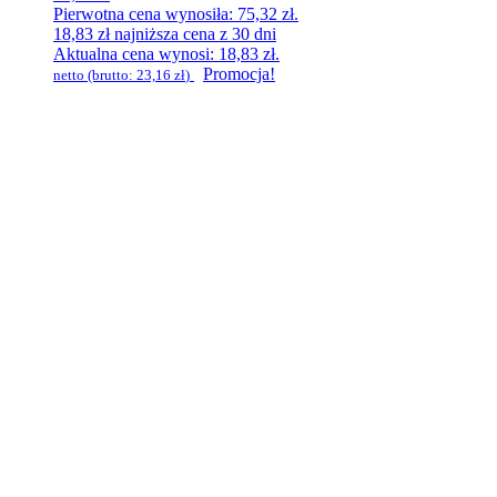
Pierwotna cena wynosiła: 75,32 zł.
18,83
zł
najniższa cena z 30 dni
Aktualna cena wynosi: 18,83 zł.
Promocja!
netto (brutto:
23,16
zł
)