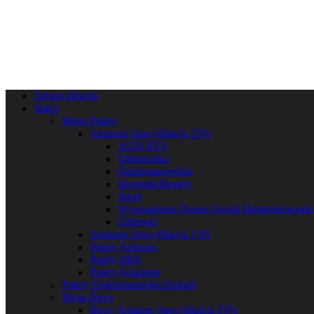
Strona główna
Sklep
Mega Palety
Amazon Specyfikacja 25%
AGD RTV
Elektronika
Elektronarzędzia
Drogeria/Beauty
Sport
Wyposażenie Domu Ogród Majsterkowanie
Zabawki
Amazon Specyfikacja 15%
Palety Amazon
Palety MIX
Palety Klarstein
Palety Elektronarzędzi Einhell
Mega Boxy
Boxy Amazon Specyfikacja 25%