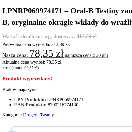
LPNRP069974171 – Oral-B Testiny zamie
B, oryginalne okrągłe wkłady do wrażli
313,39
zł
Pierwotna cena wynosiła: 313,39 zł.
78,35
zł
najniższa cena z 30 dni
Aktualna cena wynosi: 78,35 zł.
netto (brutto:
96,37
zł
)
Produkt wyprzedany!
Brak w magazynie
LPN Produktu:
LPNRP069974171
EAN Produktu:
8700216774130
Kategoria:
Drogeria/Beauty