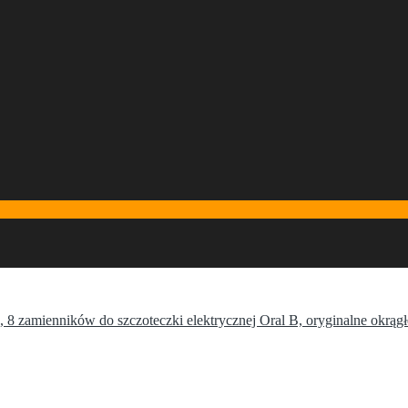
8 zamienników do szczoteczki elektrycznej Oral B, oryginalne okrągłe