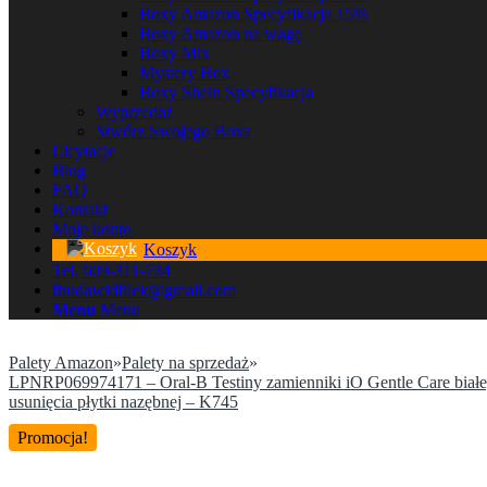
Boxy Amazon Specyfikacja 15%
Boxy Amazon na wagę
Boxy Mix
Mystery Box
Boxy Shein Specyfikacja
Wyprzedaż
Stwórz Swojego Boxa
Licytacje
Blog
FAQ
Kontakt
Moje konto
Koszyk
Tel. 609-311-734
fhudawidfilek@gmail.com
Menu
Menu
Palety Amazon
»
Palety na sprzedaż
»
LPNRP069974171 – Oral-B Testiny zamienniki iO Gentle Care białe, 
usunięcia płytki nazębnej – K745
Promocja!