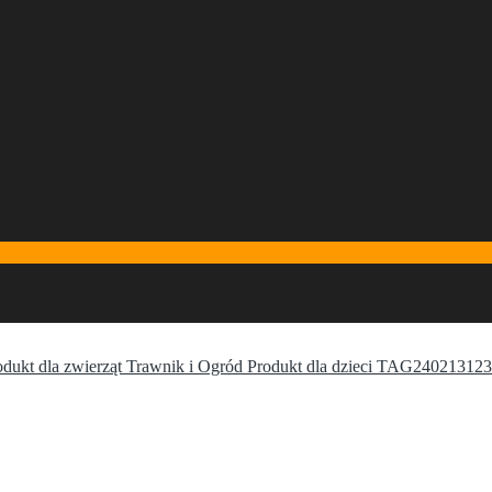
odukt dla zwierząt Trawnik i Ogród Produkt dla dzieci TAG24021312