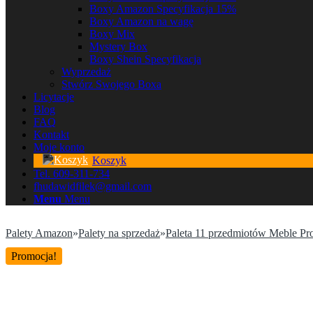
Boxy Amazon Specyfikacja 15%
Boxy Amazon na wagę
Boxy Mix
Mystery Box
Boxy Shein Specyfikacja
Wyprzedaż
Stwórz Swojego Boxa
Licytacje
Blog
FAQ
Kontakt
Moje konto
Koszyk
Tel. 609-311-734
fhudawidfilek@gmail.com
Menu
Menu
Palety Amazon
»
Palety na sprzedaż
»
Paleta 11 przedmiotów Meble Pr
Promocja!