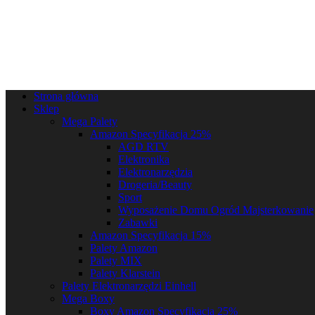
Strona główna
Sklep
Mega Palety
Amazon Specyfikacja 25%
AGD RTV
Elektronika
Elektronarzędzia
Drogeria/Beauty
Sport
Wyposażenie Domu Ogród Majsterkowanie
Zabawki
Amazon Specyfikacja 15%
Palety Amazon
Palety MIX
Palety Klarstein
Palety Elektronarzędzi Einhell
Mega Boxy
Boxy Amazon Specyfikacja 25%