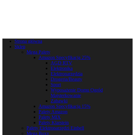
Strona główna
Sklep
Mega Palety
Amazon Specyfikacja 25%
AGD RTV
Elektronika
Elektronarzędzia
Drogeria/Beauty
Sport
Wyposażenie Domu Ogród
Majsterkowanie
Zabawki
Amazon Specyfikacja 15%
Palety Amazon
Palety MIX
Palety Klarstein
Palety Elektronarzędzi Einhell
Mega Boxy