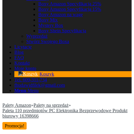
Boxy Amazon Specyfikacja 25%
Boxy Amazon Specyfikacja 15%
Boxy Amazon na wagę
Boxy Mix
Mystery Box
Boxy Shein Specyfikacja
Wyprzedaż
Stwórz Swojego Boxa
Licytacje
Blog
FAQ
Kontakt
Moje konto
Koszyk
Tel. 609-311-734
fhudawidfilek@gmail.com
Menu
Menu
Palety Amazon
»
Palety na sprzedaż
»
Paleta 110 przedmiotów PC Elektronika Bezprzewodowe Produkt
biurowy 16398666
Promocja!