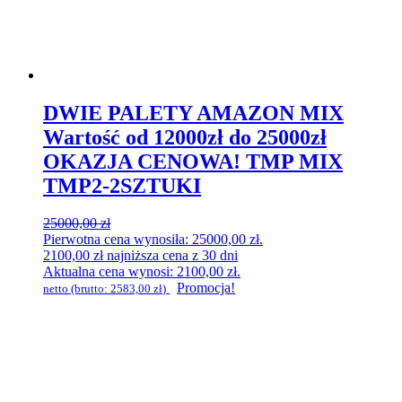
DWIE PALETY AMAZON MIX
Wartość od 12000zł do 25000zł
OKAZJA CENOWA! TMP MIX
TMP2-2SZTUKI
25000,00
zł
Pierwotna cena wynosiła: 25000,00 zł.
2100,00
zł
najniższa cena z 30 dni
Aktualna cena wynosi: 2100,00 zł.
Promocja!
netto (brutto:
2583,00
zł
)