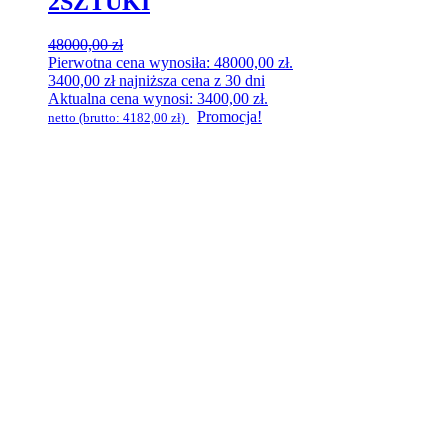
2SZTUKI
48000,00
zł
Pierwotna cena wynosiła: 48000,00 zł.
3400,00
zł
najniższa cena z 30 dni
Aktualna cena wynosi: 3400,00 zł.
Promocja!
netto (brutto:
4182,00
zł
)