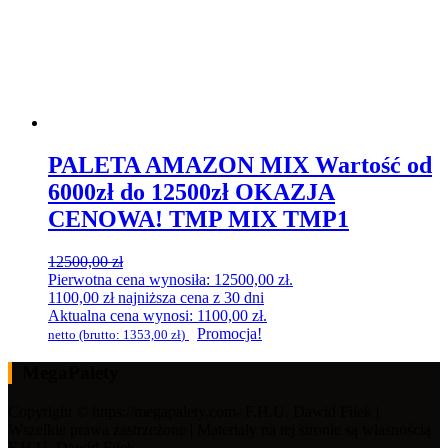
PALETA AMAZON MIX Wartość od
6000zł do 12500zł OKAZJA
CENOWA! TMP MIX TMP1
12500,00
zł
Pierwotna cena wynosiła: 12500,00 zł.
1100,00
zł
najniższa cena z 30 dni
Aktualna cena wynosi: 1100,00 zł.
Promocja!
netto (brutto:
1353,00
zł
)
MegaPalety
Copyright © https://megapalety.com- F.H.U. Dawid Fiłek |
Wszelkie prawa zastrzeżone | Materiały na tej stronie są własnością
F.H.U. Dawid Fiłek