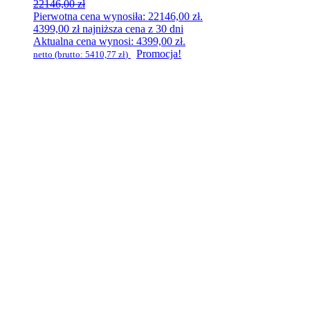
22146,00
zł
Pierwotna cena wynosiła: 22146,00 zł.
4399,00
zł
najniższa cena z 30 dni
Aktualna cena wynosi: 4399,00 zł.
Promocja!
netto (brutto:
5410,77
zł
)