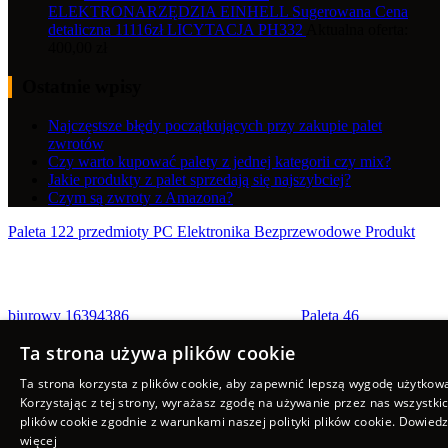
ELEKTRONARZĘDZIA EINHELL Sugerowana Cena
detaliczna 11116zł LICYTACJA PH332
Aktualna oferta:
400,00
zł
Ostatnie wpisy
Najczęstsze błędy początkujących przy zakupie palet
zwrotów
Czy warto kupować palety z jednej kategorii czy mix?
Jakie produkty z palet sprzedają się najszybciej?
Czym są zwroty z Amazona?
Paleta 122 przedmioty PC Elektronika Bezprzewodowe Produkt
biurowy 16394386
Paleta 46
przedmiotów PC Elektronika Produkt biurowy 16398676
Ta strona używa plików cookie
Scroll to top
Ta strona korzysta z plików cookie, aby zapewnić lepszą wygodę użytkow
Korzystając z tej strony, wyrażasz zgodę na używanie przez nas wszystki
plików cookie zgodnie z warunkami naszej polityki plików cookie.
Dowiedz
więcej