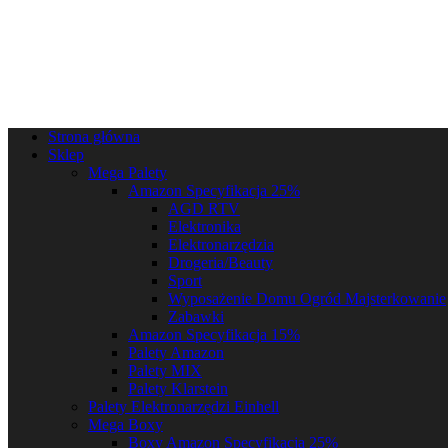
Strona główna
Sklep
Mega Palety
Amazon Specyfikacja 25%
AGD RTV
Elektronika
Elektronarzędzia
Drogeria/Beauty
Sport
Wyposażenie Domu Ogród Majsterkowanie
Zabawki
Amazon Specyfikacja 15%
Palety Amazon
Palety MIX
Palety Klarstein
Palety Elektronarzędzi Einhell
Mega Boxy
Boxy Amazon Specyfikacja 25%