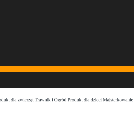
odukt dla zwierząt Trawnik i Ogród Produkt dla dzieci Majsterkowa