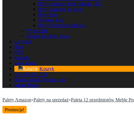
Boxy Amazon Specyfikacja 15%
Boxy Amazon na wagę
Boxy Mix
Mystery Box
Boxy Shein Specyfikacja
Wyprzedaż
Stwórz Swojego Boxa
Licytacje
Blog
FAQ
Kontakt
Moje konto
Koszyk
Tel. 609-311-734
fhudawidfilek@gmail.com
Menu
Menu
Palety Amazon
»
Palety na sprzedaż
»
Paleta 12 przedmiotów Meble Pr
Promocja!