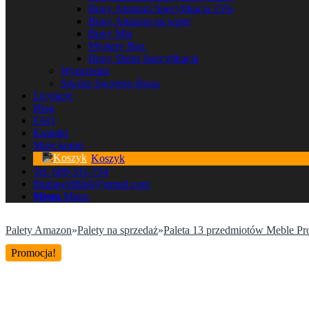
Boxy Amazon Specyfikacja 15%
Boxy Amazon na wagę
Boxy Mix
Mystery Box
Boxy Shein Specyfikacja
Wyprzedaż
Stwórz Swojego Boxa
Licytacje
Blog
FAQ
Kontakt
Moje konto
Koszyk
Tel. 609-311-734
fhudawidfilek@gmail.com
Menu
Menu
Palety Amazon
»
Palety na sprzedaż
»
Paleta 13 przedmiotów Meble Pr
Promocja!