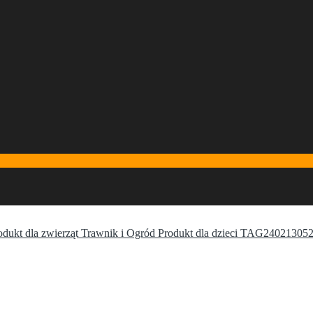
odukt dla zwierząt Trawnik i Ogród Produkt dla dzieci TAG24021305