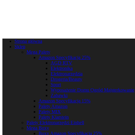
Strona główna
Sklep
Mega Palety
Amazon Specyfikacja 25%
AGD RTV
Elektronika
Elektronarzędzia
Drogeria/Beauty
Sport
Wyposażenie Domu Ogród Majsterkowanie
Zabawki
Amazon Specyfikacja 15%
Palety Amazon
Palety MIX
Palety Klarstein
Palety Elektronarzędzi Einhell
Mega Boxy
Boxy Amazon Specyfikacja 25%