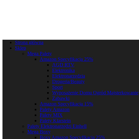
Strona główna
Sklep
Mega Palety
Amazon Specyfikacja 25%
AGD RTV
Elektronika
Elektronarzędzia
Drogeria/Beauty
Sport
Wyposażenie Domu Ogród Majsterkowanie
Zabawki
Amazon Specyfikacja 15%
Palety Amazon
Palety MIX
Palety Klarstein
Palety Elektronarzędzi Einhell
Mega Boxy
Boxy Amazon Specyfikacja 25%