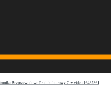
ktronika Bezprzewodowe Produkt biurowy Gry video 16487361