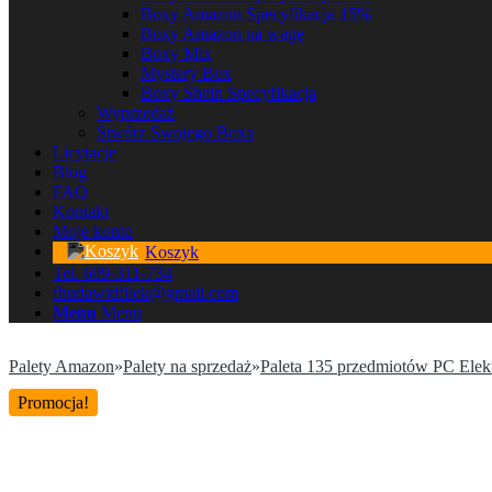
Boxy Amazon Specyfikacja 15%
Boxy Amazon na wagę
Boxy Mix
Mystery Box
Boxy Shein Specyfikacja
Wyprzedaż
Stwórz Swojego Boxa
Licytacje
Blog
FAQ
Kontakt
Moje konto
Koszyk
Tel. 609-311-734
fhudawidfilek@gmail.com
Menu
Menu
Palety Amazon
»
Palety na sprzedaż
»
Paleta 135 przedmiotów PC Ele
Promocja!