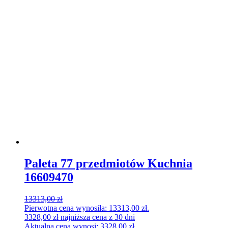
Paleta 77 przedmiotów Kuchnia
16609470
13313,00
zł
Pierwotna cena wynosiła: 13313,00 zł.
3328,00
zł
najniższa cena z 30 dni
Aktualna cena wynosi: 3328,00 zł.