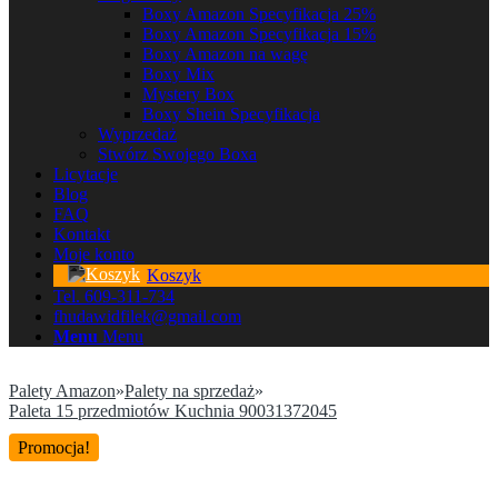
Boxy Amazon Specyfikacja 25%
Boxy Amazon Specyfikacja 15%
Boxy Amazon na wagę
Boxy Mix
Mystery Box
Boxy Shein Specyfikacja
Wyprzedaż
Stwórz Swojego Boxa
Licytacje
Blog
FAQ
Kontakt
Moje konto
Koszyk
Tel. 609-311-734
fhudawidfilek@gmail.com
Menu
Menu
Palety Amazon
»
Palety na sprzedaż
»
Paleta 15 przedmiotów Kuchnia 90031372045
Promocja!