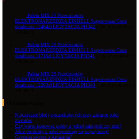
Paleta MIX 25 Przedmiotów
ELEKTRONARZĘDZIA EINHELL Sugerowana Cena
detaliczna 12464zł LICYTACJA PH342
Cena wywoławcza:
100,00
zł
Paleta MIX 25 Przedmiotów
ELEKTRONARZĘDZIA EINHELL Sugerowana Cena
detaliczna 11718zł LICYTACJA PH341
Cena wywoławcza:
100,00
zł
Paleta MIX 25 Przedmiotów
ELEKTRONARZĘDZIA EINHELL Sugerowana Cena
detaliczna 12293zł LICYTACJA PH340
Cena wywoławcza:
100,00
zł
Ostatnie wpisy
Najczęstsze błędy początkujących przy zakupie palet
zwrotów
Czy warto kupować palety z jednej kategorii czy mix?
Jakie produkty z palet sprzedają się najszybciej?
Czym są zwroty z Amazona?