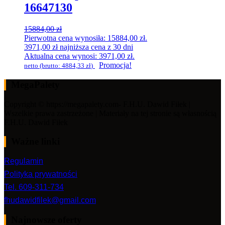
16647130
15884,00
zł
Pierwotna cena wynosiła: 15884,00 zł.
3971,00
zł
najniższa cena z 30 dni
Aktualna cena wynosi: 3971,00 zł.
Promocja!
netto (brutto:
4884,33
zł
)
MegaPalety
Copyright © https://megapalety.com- F.H.U. Dawid Fiłek |
Wszelkie prawa zastrzeżone | Materiały na tej stronie są własnością
F.H.U. Dawid Fiłek
Ważne linki
Regulamin
Polityka prywatności
Tel. 609-311-734
fhudawidfilek@gmail.com
Najnowsze oferty