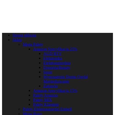
Strona główna
Sklep
Mega Palety
Amazon Specyfikacja 25%
AGD RTV
Elektronika
Elektronarzędzia
Drogeria/Beauty
Sport
Wyposażenie Domu Ogród
Majsterkowanie
Zabawki
Amazon Specyfikacja 15%
Palety Amazon
Palety MIX
Palety Klarstein
Palety Elektronarzędzi Einhell
Mega Boxy