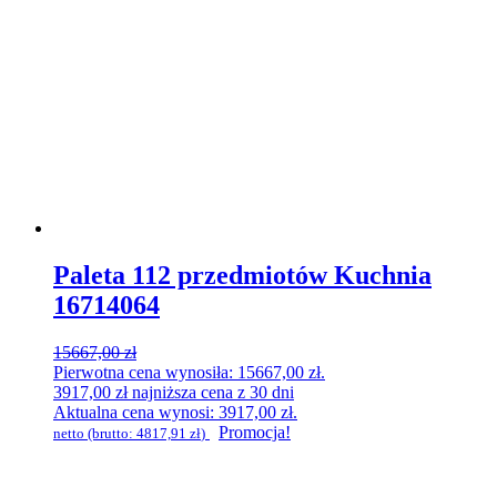
Paleta 112 przedmiotów Kuchnia
16714064
15667,00
zł
Pierwotna cena wynosiła: 15667,00 zł.
3917,00
zł
najniższa cena z 30 dni
Aktualna cena wynosi: 3917,00 zł.
Promocja!
netto (brutto:
4817,91
zł
)