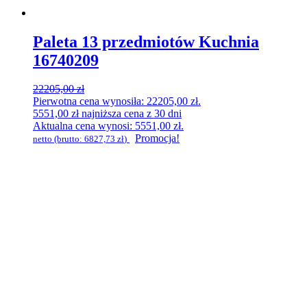
Paleta 13 przedmiotów Kuchnia
16740209
22205,00
zł
Pierwotna cena wynosiła: 22205,00 zł.
5551,00
zł
najniższa cena z 30 dni
Aktualna cena wynosi: 5551,00 zł.
Promocja!
netto (brutto:
6827,73
zł
)