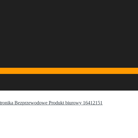
ktronika Bezprzewodowe Produkt biurowy 16412151