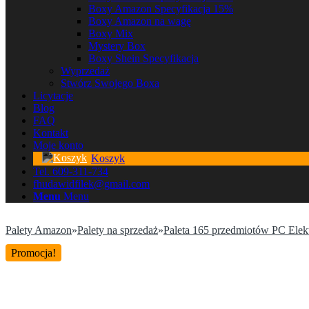
Boxy Amazon Specyfikacja 15%
Boxy Amazon na wagę
Boxy Mix
Mystery Box
Boxy Shein Specyfikacja
Wyprzedaż
Stwórz Swojego Boxa
Licytacje
Blog
FAQ
Kontakt
Moje konto
Koszyk
Tel. 609-311-734
fhudawidfilek@gmail.com
Menu
Menu
Palety Amazon
»
Palety na sprzedaż
»
Paleta 165 przedmiotów PC Ele
Promocja!