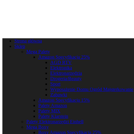
Strona główna
Sklep
Mega Palety
Amazon Specyfikacja 25%
AGD RTV
Elektronika
Elektronarzędzia
Drogeria/Beauty
Sport
Wyposażenie Domu Ogród Majsterkowanie
Zabawki
Amazon Specyfikacja 15%
Palety Amazon
Palety MIX
Palety Klarstein
Palety Elektronarzędzi Einhell
Mega Boxy
Boxy Amazon Specyfikacja 25%