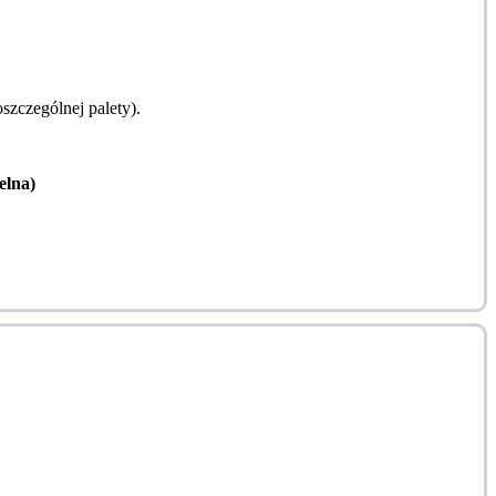
zczególnej palety).
lna)