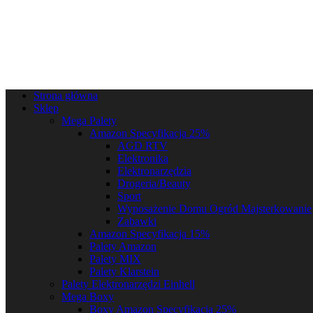
Strona główna
Sklep
Mega Palety
Amazon Specyfikacja 25%
AGD RTV
Elektronika
Elektronarzędzia
Drogeria/Beauty
Sport
Wyposażenie Domu Ogród Majsterkowanie
Zabawki
Amazon Specyfikacja 15%
Palety Amazon
Palety MIX
Palety Klarstein
Palety Elektronarzędzi Einhell
Mega Boxy
Boxy Amazon Specyfikacja 25%