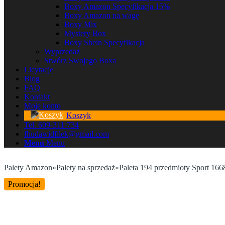
Boxy Amazon Specyfikacja 15%
Boxy Amazon na wagę
Boxy Mix
Mystery Box
Boxy Shein Specyfikacja
Wyprzedaż
Stwórz Swojego Boxa
Licytacje
Blog
FAQ
Kontakt
Moje konto
Koszyk
Tel. 609-311-734
fhudawidfilek@gmail.com
Menu
Menu
Palety Amazon
»
Palety na sprzedaż
»
Paleta 194 przedmioty Sport 16
Promocja!