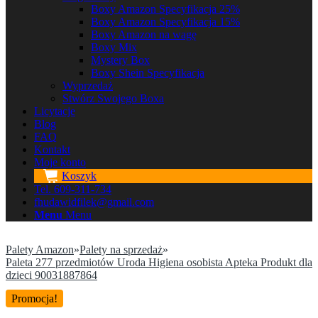
Boxy Amazon Specyfikacja 25%
Boxy Amazon Specyfikacja 15%
Boxy Amazon na wagę
Boxy Mix
Mystery Box
Boxy Shein Specyfikacja
Wyprzedaż
Stwórz Swojego Boxa
Licytacje
Blog
FAQ
Kontakt
Moje konto
Koszyk
Tel. 609-311-734
fhudawidfilek@gmail.com
Menu
Menu
Palety Amazon
»
Palety na sprzedaż
»
Paleta 277 przedmiotów Uroda Higiena osobista Apteka Produkt dla
dzieci 90031887864
Promocja!