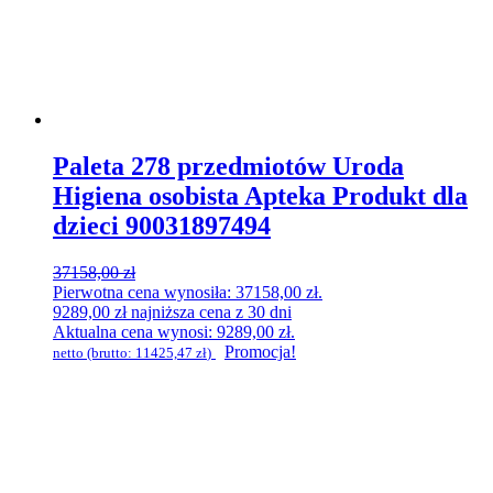
Paleta 278 przedmiotów Uroda
Higiena osobista Apteka Produkt dla
dzieci 90031897494
37158,00
zł
Pierwotna cena wynosiła: 37158,00 zł.
9289,00
zł
najniższa cena z 30 dni
Aktualna cena wynosi: 9289,00 zł.
Promocja!
netto (brutto:
11425,47
zł
)