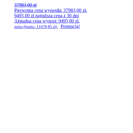
37983,00
zł
Pierwotna cena wynosiła: 37983,00 zł.
9495,00
zł
najniższa cena z 30 dni
Aktualna cena wynosi: 9495,00 zł.
Promocja!
netto (brutto:
11678,85
zł
)