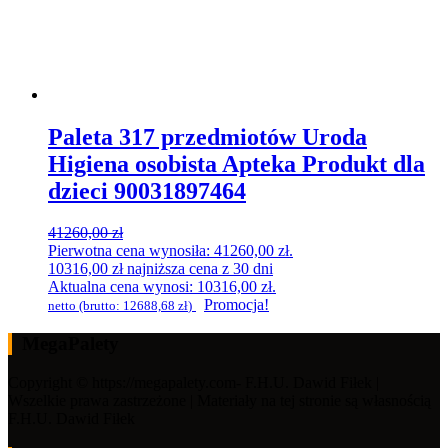
Paleta 317 przedmiotów Uroda
Higiena osobista Apteka Produkt dla
dzieci 90031897464
41260,00
zł
Pierwotna cena wynosiła: 41260,00 zł.
10316,00
zł
najniższa cena z 30 dni
Aktualna cena wynosi: 10316,00 zł.
Promocja!
netto (brutto:
12688,68
zł
)
MegaPalety
Copyright © https://megapalety.com- F.H.U. Dawid Fiłek |
Wszelkie prawa zastrzeżone | Materiały na tej stronie są własnością
F.H.U. Dawid Fiłek