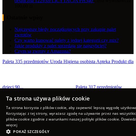
detaliczna 12293zł LICYTACJA PH340
Cena wywoławcza:
100,00
zł
Ostatnie wpisy
Najczęstsze błędy początkujących przy zakupie palet
zwrotów
Czy warto kupować palety z jednej kategorii czy mix?
Jakie produkty z palet sprzedają się najszybciej?
Czym są zwroty z Amazona?
Paleta 335 przedmiotów Uroda Higiena osobista Apteka Produkt dla
dzieci 90...
Paleta 317 przedmiotów
Uroda Higiena osobista Apteka Produkt dla dzieci 90...
Ta strona używa plików cookie
Scroll to top
Ta strona korzysta z plików cookie, aby zapewnić lepszą wygodę użytkow
Korzystając z tej strony, wyrażasz zgodę na używanie przez nas wszystki
plików cookie zgodnie z warunkami naszej polityki plików cookie.
Dowiedz
więcej
POKAŻ SZCZEGÓŁY