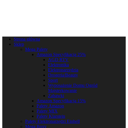
Strona główna
Sklep
Mega Palety
Amazon Specyfikacja 25%
AGD RTV
Elektronika
Elektronarzędzia
Drogeria/Beauty
Sport
Wyposażenie Domu Ogród
Majsterkowanie
Zabawki
Amazon Specyfikacja 15%
Palety Amazon
Palety MIX
Palety Klarstein
Palety Elektronarzędzi Einhell
Mega Boxy