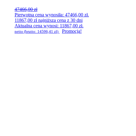
47466,00
zł
Pierwotna cena wynosiła: 47466,00 zł.
11867,00
zł
najniższa cena z 30 dni
Aktualna cena wynosi: 11867,00 zł.
Promocja!
netto (brutto:
14596,41
zł
)