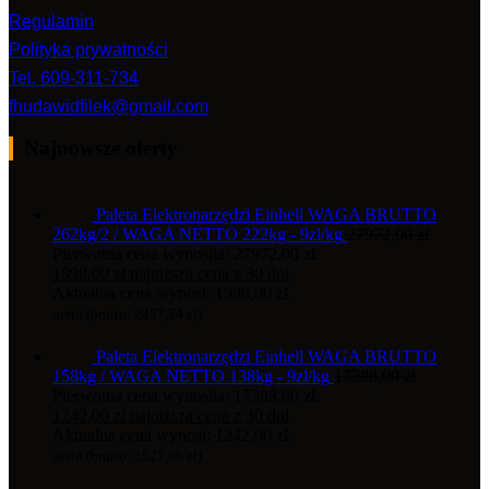
Regulamin
Polityka prywatności
Tel. 609-311-734
fhudawidfilek@gmail.com
Najnowsze oferty
Paleta Elektronarzędzi Einhell WAGA BRUTTO
262kg/2 / WAGA NETTO 222kg - 9zł/kg
27972,00
zł
Pierwotna cena wynosiła: 27972,00 zł.
1998,00
zł
najniższa cena z 30 dni
Aktualna cena wynosi: 1998,00 zł.
netto (brutto:
2457,54
zł
)
Paleta Elektronarzędzi Einhell WAGA BRUTTO
158kg / WAGA NETTO 138kg - 9zł/kg
17388,00
zł
Pierwotna cena wynosiła: 17388,00 zł.
1242,00
zł
najniższa cena z 30 dni
Aktualna cena wynosi: 1242,00 zł.
netto (brutto:
1527,66
zł
)