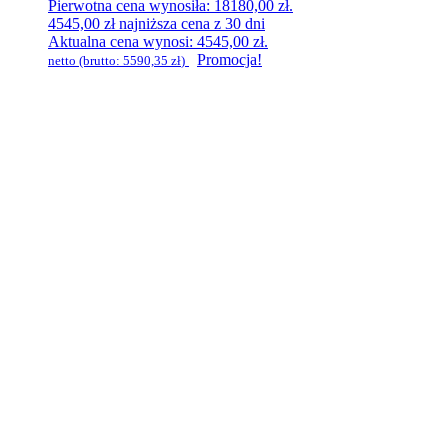
Pierwotna cena wynosiła: 18180,00 zł.
4545,00
zł
najniższa cena z 30 dni
Aktualna cena wynosi: 4545,00 zł.
Promocja!
netto (brutto:
5590,35
zł
)