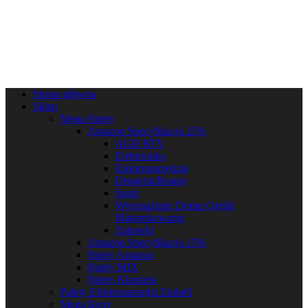
Strona główna
Sklep
Mega Palety
Amazon Specyfikacja 25%
AGD RTV
Elektronika
Elektronarzędzia
Drogeria/Beauty
Sport
Wyposażenie Domu Ogród
Majsterkowanie
Zabawki
Amazon Specyfikacja 15%
Palety Amazon
Palety MIX
Palety Klarstein
Palety Elektronarzędzi Einhell
Mega Boxy