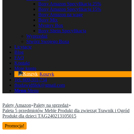
Boxy Amazon Specyfikacja 25%
Boxy Amazon Specyfikacja 15%
Boxy Amazon na wagę
Boxy Mix
Mystery Box
Boxy Shein Specyfikacja
Wyprzedaż
Stwórz Swojego Boxa
Licytacje
Blog
FAQ
Kontakt
Moje konto
Koszyk
Tel. 609-311-734
fhudawidfilek@gmail.com
Menu
Menu
Palety Amazon
»
Palety na sprzedaż
»
Paleta 5 przedmiotów Meble Produkt dla zwierząt Trawnik i Ogród
Produkt dla dzieci TAG240213105015
Promocja!