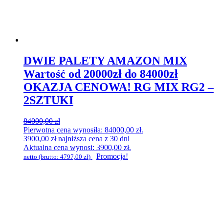
DWIE PALETY AMAZON MIX
Wartość od 20000zł do 84000zł
OKAZJA CENOWA! RG MIX RG2 –
2SZTUKI
84000,00
zł
Pierwotna cena wynosiła: 84000,00 zł.
3900,00
zł
najniższa cena z 30 dni
Aktualna cena wynosi: 3900,00 zł.
Promocja!
netto (brutto:
4797,00
zł
)