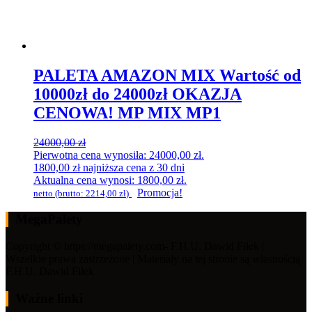
PALETA AMAZON MIX Wartość od
10000zł do 24000zł OKAZJA
CENOWA! MP MIX MP1
24000,00
zł
Pierwotna cena wynosiła: 24000,00 zł.
1800,00
zł
najniższa cena z 30 dni
Aktualna cena wynosi: 1800,00 zł.
Promocja!
netto (brutto:
2214,00
zł
)
MegaPalety
Copyright © https://megapalety.com- F.H.U. Dawid Fiłek |
Wszelkie prawa zastrzeżone | Materiały na tej stronie są własnością
F.H.U. Dawid Fiłek
Ważne linki