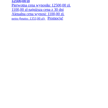
12500,00
zł
Pierwotna cena wynosiła: 12500,00 zł.
1100,00
zł
najniższa cena z 30 dni
Aktualna cena wynosi: 1100,00 zł.
Promocja!
netto (brutto:
1353,00
zł
)