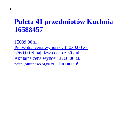
Paleta 41 przedmiotów Kuchnia
16588457
15039,00
zł
Pierwotna cena wynosiła: 15039,00 zł.
3760,00
zł
najniższa cena z 30 dni
Aktualna cena wynosi: 3760,00 zł.
Promocja!
netto (brutto:
4624,80
zł
)