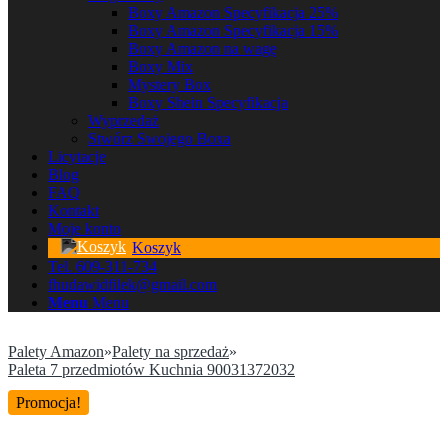
Boxy Amazon Specyfikacja 25%
Boxy Amazon Specyfikacja 15%
Boxy Amazon na wagę
Boxy Mix
Mystery Box
Boxy Shein Specyfikacja
Wyprzedaż
Stwórz Swojego Boxa
Licytacje
Blog
FAQ
Kontakt
Moje konto
Koszyk
Tel. 609-311-734
fhudawidfilek@gmail.com
Menu
Menu
Palety Amazon
»
Palety na sprzedaż
»
Paleta 7 przedmiotów Kuchnia 90031372032
Promocja!