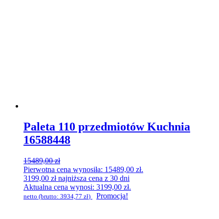
Paleta 110 przedmiotów Kuchnia
16588448
15489,00
zł
Pierwotna cena wynosiła: 15489,00 zł.
3199,00
zł
najniższa cena z 30 dni
Aktualna cena wynosi: 3199,00 zł.
Promocja!
netto (brutto:
3934,77
zł
)