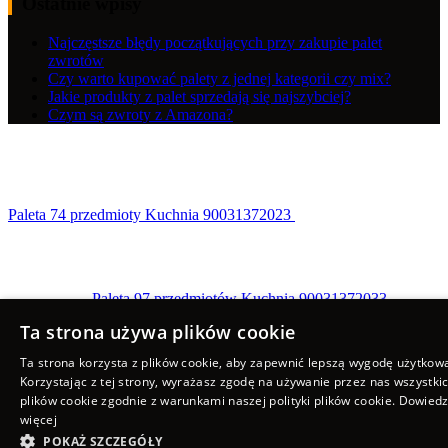
Ostatnie wpisy
Najczęstsze błędy początkujących przy zakupie palet
zwrotów
Czy warto kupować palety z jednej kategorii czy mix?
Jakie produkty z palet sprzedają się najszybciej?
Czym są zwroty z Amazona?
Paleta 74 przedmioty Kuchnia 90031372023
Paleta 97 przedmiotów Kuchnia 90031372033
Scroll to top
Ta strona używa plików cookie
Ta strona korzysta z plików cookie, aby zapewnić lepszą wygodę użytkow
Korzystając z tej strony, wyrażasz zgodę na używanie przez nas wszystki
plików cookie zgodnie z warunkami naszej polityki plików cookie.
Dowiedz
więcej
POKAŻ SZCZEGÓŁY