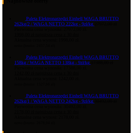
Najnowsze oferty
Paleta Elektronarzędzi Einhell WAGA BRUTTO
262kg/2 / WAGA NETTO 222kg - 9zł/kg
27972,00
zł
Pierwotna cena wynosiła: 27972,00 zł.
1998,00
zł
najniższa cena z 30 dni
Aktualna cena wynosi: 1998,00 zł.
netto (brutto:
2457,54
zł
)
Paleta Elektronarzędzi Einhell WAGA BRUTTO
158kg / WAGA NETTO 138kg - 9zł/kg
17388,00
zł
Pierwotna cena wynosiła: 17388,00 zł.
1242,00
zł
najniższa cena z 30 dni
Aktualna cena wynosi: 1242,00 zł.
netto (brutto:
1527,66
zł
)
Paleta Elektronarzędzi Einhell WAGA BRUTTO
262kg/1 / WAGA NETTO 242kg - 9zł/kg
30492,00
zł
Pierwotna cena wynosiła: 30492,00 zł.
2178,00
zł
najniższa cena z 30 dni
Aktualna cena wynosi: 2178,00 zł.
netto (brutto:
2678,94
zł
)