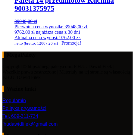
Paleta 14 przedmiotów Kuchnia
90031375975
39048,00
zł
Pierwotna cena wynosiła: 39048,00 zł.
9762,00
zł
najniższa cena z 30 dni
Aktualna cena wynosi: 9762,00 zł.
Promocja!
netto (brutto:
12007,26
zł
)
MegaPalety
Copyright © https://megapalety.com- F.H.U. Dawid Fiłek |
Wszelkie prawa zastrzeżone | Materiały na tej stronie są własnością
F.H.U. Dawid Fiłek
Ważne linki
Regulamin
Polityka prywatności
Tel. 609-311-734
fhudawidfilek@gmail.com