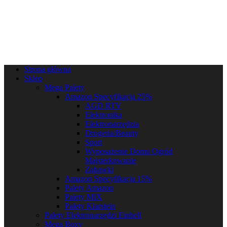
Strona główna
Sklep
Mega Palety
Amazon Specyfikacja 25%
AGD RTV
Elektronika
Elektronarzędzia
Drogeria/Beauty
Sport
Wyposażenie Domu Ogród
Majsterkowanie
Zabawki
Amazon Specyfikacja 15%
Palety Amazon
Palety MIX
Palety Klarstein
Palety Elektronarzędzi Einhell
Mega Boxy