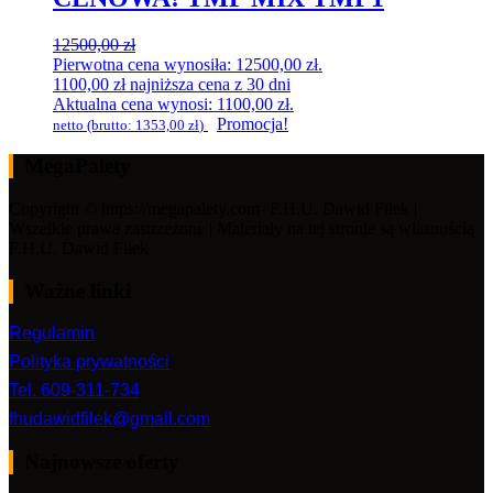
12500,00
zł
Pierwotna cena wynosiła: 12500,00 zł.
1100,00
zł
najniższa cena z 30 dni
Aktualna cena wynosi: 1100,00 zł.
Promocja!
netto (brutto:
1353,00
zł
)
MegaPalety
Copyright © https://megapalety.com- F.H.U. Dawid Fiłek |
Wszelkie prawa zastrzeżone | Materiały na tej stronie są własnością
F.H.U. Dawid Fiłek
Ważne linki
Regulamin
Polityka prywatności
Tel. 609-311-734
fhudawidfilek@gmail.com
Najnowsze oferty