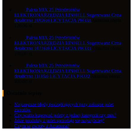
Paleta MIX 25 Przedmiotów
ELEKTRONARZĘDZIA EINHELL Sugerowana Cena
detaliczna 10926zł LICYTACJA PH334
Aktualna oferta:
120,00
zł
Paleta MIX 25 Przedmiotów
ELEKTRONARZĘDZIA EINHELL Sugerowana Cena
detaliczna 10716zł LICYTACJA PH333
Aktualna oferta:
100,00
zł
Paleta MIX 25 Przedmiotów
ELEKTRONARZĘDZIA EINHELL Sugerowana Cena
detaliczna 11116zł LICYTACJA PH332
Aktualna oferta:
400,00
zł
Ostatnie wpisy
Najczęstsze błędy początkujących przy zakupie palet
zwrotów
Czy warto kupować palety z jednej kategorii czy mix?
Jakie produkty z palet sprzedają się najszybciej?
Czym są zwroty z Amazona?