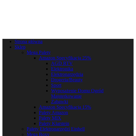
Strona główna
Sklep
Mega Palety
Amazon Specyfikacja 25%
AGD RTV
Elektronika
Elektronarzędzia
Drogeria/Beauty
Sport
Wyposażenie Domu Ogród
Majsterkowanie
Zabawki
Amazon Specyfikacja 15%
Palety Amazon
Palety MIX
Palety Klarstein
Palety Elektronarzędzi Einhell
Mega Boxy