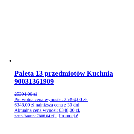
Paleta 13 przedmiotów Kuchnia
90031361909
25394,00
zł
Pierwotna cena wynosiła: 25394,00 zł.
6348,00
zł
najniższa cena z 30 dni
Aktualna cena wynosi: 6348,00 zł.
Promocja!
netto (brutto:
7808,04
zł
)