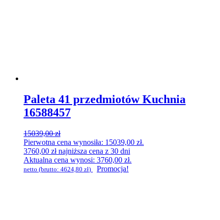
Paleta 41 przedmiotów Kuchnia
16588457
15039,00
zł
Pierwotna cena wynosiła: 15039,00 zł.
3760,00
zł
najniższa cena z 30 dni
Aktualna cena wynosi: 3760,00 zł.
Promocja!
netto (brutto:
4624,80
zł
)