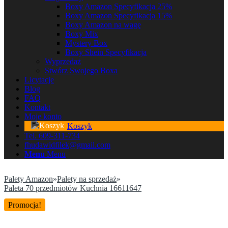
Boxy Amazon Specyfikacja 25%
Boxy Amazon Specyfikacja 15%
Boxy Amazon na wagę
Boxy Mix
Mystery Box
Boxy Shein Specyfikacja
Wyprzedaż
Stwórz Swojego Boxa
Licytacje
Blog
FAQ
Kontakt
Moje konto
Koszyk
Tel. 609-311-734
fhudawidfilek@gmail.com
Menu
Menu
Palety Amazon
»
Palety na sprzedaż
»
Paleta 70 przedmiotów Kuchnia 16611647
Promocja!