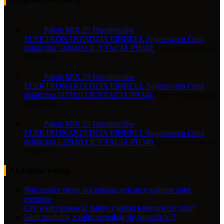
Paleta MIX 25 Przedmiotów
ELEKTRONARZĘDZIA EINHELL Sugerowana Cena
detaliczna 12464zł LICYTACJA PH342
Cena wywoławcza:
100,00
zł
Paleta MIX 25 Przedmiotów
ELEKTRONARZĘDZIA EINHELL Sugerowana Cena
detaliczna 11718zł LICYTACJA PH341
Cena wywoławcza:
100,00
zł
Paleta MIX 25 Przedmiotów
ELEKTRONARZĘDZIA EINHELL Sugerowana Cena
detaliczna 12293zł LICYTACJA PH340
Cena wywoławcza:
100,00
zł
Ostatnie wpisy
Najczęstsze błędy początkujących przy zakupie palet
zwrotów
Czy warto kupować palety z jednej kategorii czy mix?
Jakie produkty z palet sprzedają się najszybciej?