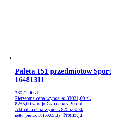
Paleta 151 przedmiotów Sport
16481311
33021,00
zł
Pierwotna cena wynosiła: 33021,00 zł.
8255,00
zł
najniższa cena z 30 dni
Aktualna cena wynosi: 8255,00 zł.
Promocja!
netto (brutto:
10153,65
zł
)