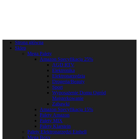
Strona główna
Sklep
Mega Palety
Amazon Specyfikacja 25%
AGD RTV
Elektronika
Elektronarzędzia
Drogeria/Beauty
Sport
Wyposażenie Domu Ogród
Majsterkowanie
Zabawki
Amazon Specyfikacja 15%
Palety Amazon
Palety MIX
Palety Klarstein
Palety Elektronarzędzi Einhell
Mega Boxy