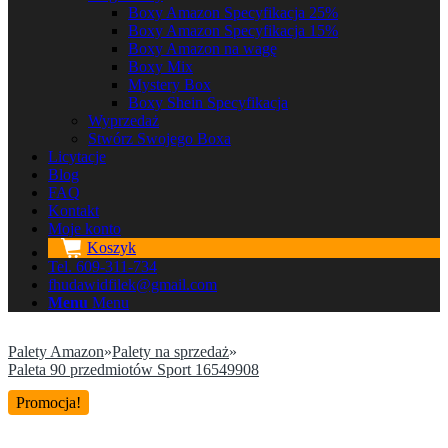
Boxy Amazon Specyfikacja 25%
Boxy Amazon Specyfikacja 15%
Boxy Amazon na wagę
Boxy Mix
Mystery Box
Boxy Shein Specyfikacja
Wyprzedaż
Stwórz Swojego Boxa
Licytacje
Blog
FAQ
Kontakt
Moje konto
Koszyk
Tel. 609-311-734
fhudawidfilek@gmail.com
Menu
Menu
Palety Amazon
»
Palety na sprzedaż
»
Paleta 90 przedmiotów Sport 16549908
Promocja!