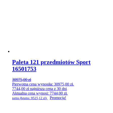
Paleta 121 przedmiotów Sport
16501753
30975,00
zł
Pierwotna cena wynosiła: 30975,00 zł.
7744,00
zł
najniższa cena z 30 dni
Aktualna cena wynosi: 7744,00 zł.
Promocja!
netto (brutto:
9525,12
zł
)