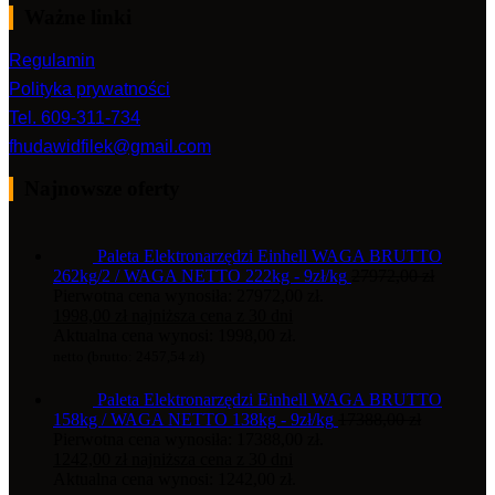
Ważne linki
Regulamin
Polityka prywatności
Tel. 609-311-734
fhudawidfilek@gmail.com
Najnowsze oferty
Paleta Elektronarzędzi Einhell WAGA BRUTTO
262kg/2 / WAGA NETTO 222kg - 9zł/kg
27972,00
zł
Pierwotna cena wynosiła: 27972,00 zł.
1998,00
zł
najniższa cena z 30 dni
Aktualna cena wynosi: 1998,00 zł.
netto (brutto:
2457,54
zł
)
Paleta Elektronarzędzi Einhell WAGA BRUTTO
158kg / WAGA NETTO 138kg - 9zł/kg
17388,00
zł
Pierwotna cena wynosiła: 17388,00 zł.
1242,00
zł
najniższa cena z 30 dni
Aktualna cena wynosi: 1242,00 zł.