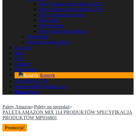
Boxy Amazon Specyfikacja 25%
Boxy Amazon Specyfikacja 15%
Boxy Amazon na wagę
Boxy Mix
Mystery Box
Boxy Shein Specyfikacja
Wyprzedaż
Stwórz Swojego Boxa
Licytacje
Blog
FAQ
Kontakt
Moje konto
Koszyk
Tel. 609-311-734
fhudawidfilek@gmail.com
Menu
Menu
Palety Amazon
»
Palety na sprzedaż
»
PALETA AMAZON MIX 114 PRODUKTÓW SPECYFIKACJA
PRODUKTÓW MP916801
Promocja!