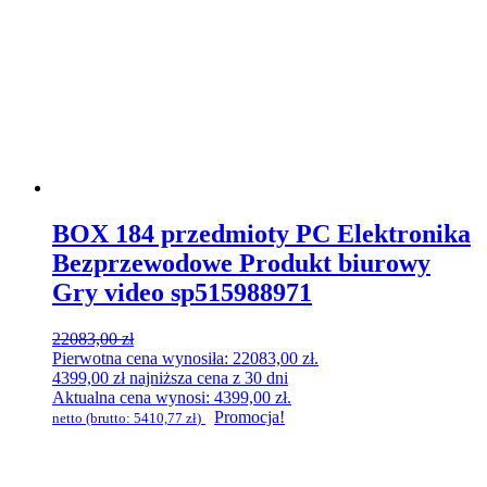
BOX 184 przedmioty PC Elektronika
Bezprzewodowe Produkt biurowy
Gry video sp515988971
22083,00
zł
Pierwotna cena wynosiła: 22083,00 zł.
4399,00
zł
najniższa cena z 30 dni
Aktualna cena wynosi: 4399,00 zł.
Promocja!
netto (brutto:
5410,77
zł
)