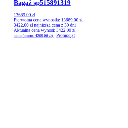
Bagaż sp515891319
13689,00
zł
Pierwotna cena wynosiła: 13689,00 zł.
3422,00
zł
najniższa cena z 30 dni
Aktualna cena wynosi: 3422,00 zł.
Promocja!
netto (brutto:
4209,06
zł
)