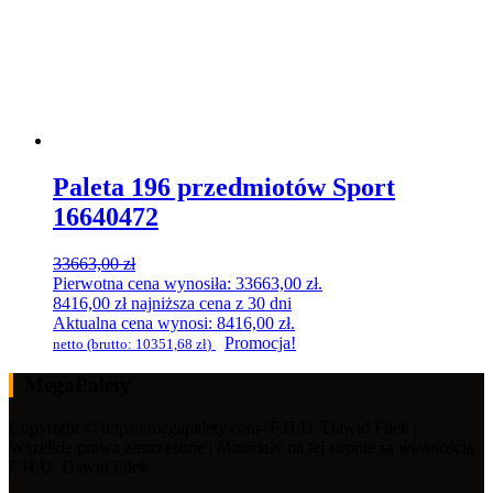
Paleta 196 przedmiotów Sport
16640472
33663,00
zł
Pierwotna cena wynosiła: 33663,00 zł.
8416,00
zł
najniższa cena z 30 dni
Aktualna cena wynosi: 8416,00 zł.
Promocja!
netto (brutto:
10351,68
zł
)
MegaPalety
Copyright © https://megapalety.com- F.H.U. Dawid Fiłek |
Wszelkie prawa zastrzeżone | Materiały na tej stronie są własnością
F.H.U. Dawid Fiłek