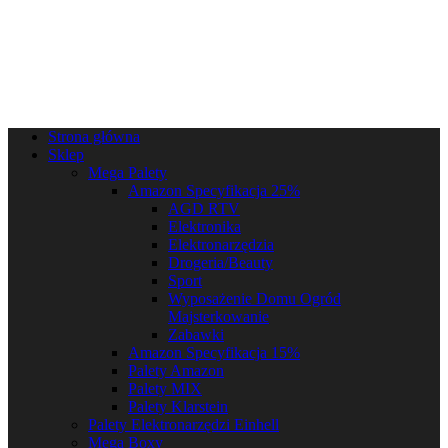
Strona główna
Sklep
Mega Palety
Amazon Specyfikacja 25%
AGD RTV
Elektronika
Elektronarzędzia
Drogeria/Beauty
Sport
Wyposażenie Domu Ogród
Majsterkowanie
Zabawki
Amazon Specyfikacja 15%
Palety Amazon
Palety MIX
Palety Klarstein
Palety Elektronarzędzi Einhell
Mega Boxy