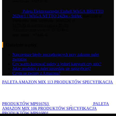
netto (brutto:
1527,66
zł
)
Paleta Elektronarzędzi Einhell WAGA BRUTTO
262kg/1 / WAGA NETTO 242kg - 9zł/kg
30492,00
zł
Pierwotna cena wynosiła: 30492,00 zł.
2178,00
zł
najniższa cena z 30 dni
Aktualna cena wynosi: 2178,00 zł.
netto (brutto:
2678,94
zł
)
Ostatnie wpisy
Najczęstsze błędy początkujących przy zakupie palet
zwrotów
Czy warto kupować palety z jednej kategorii czy mix?
Jakie produkty z palet sprzedają się najszybciej?
Czym są zwroty z Amazona?
PALETA AMAZON MIX 113 PRODUKTÓW SPECYFIKACJA
PRODUKTÓW MP916763
PALETA
AMAZON MIX 106 PRODUKTÓW SPECYFIKACJA
PRODUKTÓW MP916801