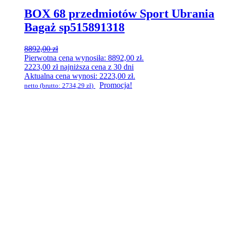
BOX 68 przedmiotów Sport Ubrania
Bagaż sp515891318
8892,00
zł
Pierwotna cena wynosiła: 8892,00 zł.
2223,00
zł
najniższa cena z 30 dni
Aktualna cena wynosi: 2223,00 zł.
Promocja!
netto (brutto:
2734,29
zł
)