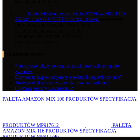
netto (brutto:
1527,66
zł
)
Paleta Elektronarzędzi Einhell WAGA BRUTTO
262kg/1 / WAGA NETTO 242kg - 9zł/kg
30492,00
zł
Pierwotna cena wynosiła: 30492,00 zł.
2178,00
zł
najniższa cena z 30 dni
Aktualna cena wynosi: 2178,00 zł.
netto (brutto:
2678,94
zł
)
Ostatnie wpisy
Najczęstsze błędy początkujących przy zakupie palet
zwrotów
Czy warto kupować palety z jednej kategorii czy mix?
Jakie produkty z palet sprzedają się najszybciej?
Czym są zwroty z Amazona?
PALETA AMAZON MIX 100 PRODUKTÓW SPECYFIKACJA
PRODUKTÓW MP917612
PALETA
AMAZON MIX 116 PRODUKTÓW SPECYFIKACJA
PRODUKTÓW MP917746