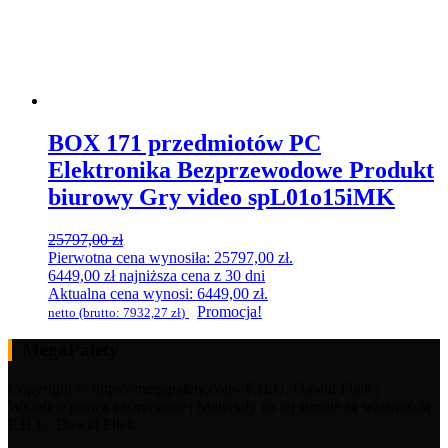
BOX 171 przedmiotów PC
Elektronika Bezprzewodowe Produkt
biurowy Gry video spL01o15iMK
25797,00
zł
Pierwotna cena wynosiła: 25797,00 zł.
6449,00
zł
najniższa cena z 30 dni
Aktualna cena wynosi: 6449,00 zł.
Promocja!
netto (brutto:
7932,27
zł
)
MegaPalety
Copyright © https://megapalety.com- F.H.U. Dawid Fiłek |
Wszelkie prawa zastrzeżone | Materiały na tej stronie są własnością
F.H.U. Dawid Fiłek