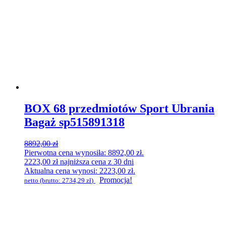
BOX 68 przedmiotów Sport Ubrania
Bagaż sp515891318
8892,00
zł
Pierwotna cena wynosiła: 8892,00 zł.
2223,00
zł
najniższa cena z 30 dni
Aktualna cena wynosi: 2223,00 zł.
Promocja!
netto (brutto:
2734,29
zł
)