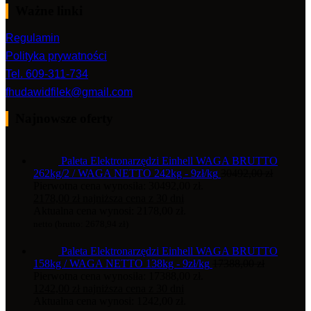
Ważne linki
Regulamin
Polityka prywatności
Tel. 609-311-734
fhudawidfilek@gmail.com
Najnowsze oferty
Paleta Elektronarzędzi Einhell WAGA BRUTTO
262kg/2 / WAGA NETTO 242kg - 9zł/kg
30492,00
zł
Pierwotna cena wynosiła: 30492,00 zł.
2178,00
zł
najniższa cena z 30 dni
Aktualna cena wynosi: 2178,00 zł.
netto (brutto:
2678,94
zł
)
Paleta Elektronarzędzi Einhell WAGA BRUTTO
158kg / WAGA NETTO 138kg - 9zł/kg
17388,00
zł
Pierwotna cena wynosiła: 17388,00 zł.
1242,00
zł
najniższa cena z 30 dni
Aktualna cena wynosi: 1242,00 zł.