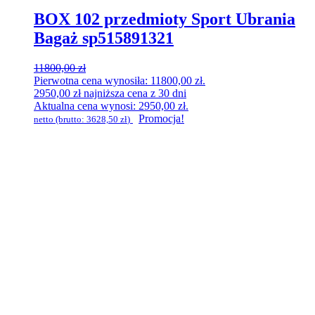
BOX 102 przedmioty Sport Ubrania
Bagaż sp515891321
11800,00
zł
Pierwotna cena wynosiła: 11800,00 zł.
2950,00
zł
najniższa cena z 30 dni
Aktualna cena wynosi: 2950,00 zł.
Promocja!
netto (brutto:
3628,50
zł
)