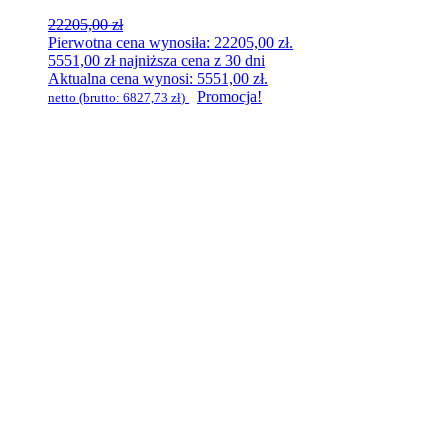
22205,00
zł
Pierwotna cena wynosiła: 22205,00 zł.
5551,00
zł
najniższa cena z 30 dni
Aktualna cena wynosi: 5551,00 zł.
Promocja!
netto (brutto:
6827,73
zł
)