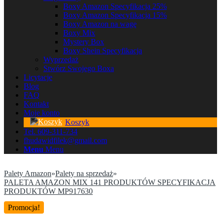
Boxy Amazon Specyfikacja 25%
Boxy Amazon Specyfikacja 15%
Boxy Amazon na wagę
Boxy Mix
Mystery Box
Boxy Shein Specyfikacja
Wyprzedaż
Stwórz Swojego Boxa
Licytacje
Blog
FAQ
Kontakt
Moje konto
Koszyk
Tel. 609-311-734
fhudawidfilek@gmail.com
Menu
Menu
Palety Amazon
»
Palety na sprzedaż
»
PALETA AMAZON MIX 141 PRODUKTÓW SPECYFIKACJA
PRODUKTÓW MP917630
Promocja!