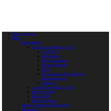
Strona główna
Sklep
Mega Palety
Amazon Specyfikacja 25%
AGD RTV
Elektronika
Elektronarzędzia
Drogeria/Beauty
Sport
Wyposażenie Domu Ogród
Majsterkowanie
Zabawki
Amazon Specyfikacja 15%
Palety Amazon
Palety MIX
Palety Klarstein
Palety Elektronarzędzi Einhell
Mega Boxy