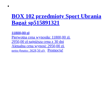
BOX 102 przedmioty Sport Ubrania
Bagaż sp515891321
11800,00
zł
Pierwotna cena wynosiła: 11800,00 zł.
2950,00
zł
najniższa cena z 30 dni
Aktualna cena wynosi: 2950,00 zł.
Promocja!
netto (brutto:
3628,50
zł
)