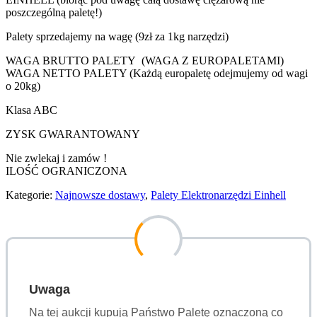
poszczególną paletę!)
Palety sprzedajemy na wagę (9zł za 1kg narzędzi)
WAGA BRUTTO PALETY (WAGA Z EUROPALETAMI)
WAGA NETTO PALETY (Każdą europaletę odejmujemy od wagi
o 20kg)
Klasa ABC
ZYSK GWARANTOWANY
Nie zwlekaj i zamów !
ILOŚĆ OGRANICZONA
Kategorie:
Najnowsze dostawy
,
Palety Elektronarzędzi Einhell
Uwaga
Na tej aukcji kupują Państwo Paletę oznaczoną co