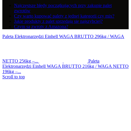
Najczęstsze błędy początkujących przy zakupie palet
zwrotów
Czy warto kupować palety z jednej kategorii czy mix?
Jakie produkty z palet sprzedają się najszybciej?
Czym są zwroty z Amazona?
Paleta Elektronarzędzi Einhell WAGA BRUTTO 296kg / WAGA
NETTO 256kg –...
Paleta
Elektronarzędzi Einhell WAGA BRUTTO 216kg / WAGA NETTO
196kg –...
Scroll to top