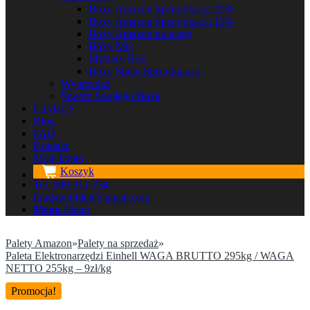
Boxy Amazon Specyfikacja 25%
Boxy Amazon Specyfikacja 15%
Boxy Amazon na wagę
Boxy Mix
Mystery Box
Boxy Shein Specyfikacja
Wyprzedaż
Stwórz Swojego Boxa
Licytacje
Blog
FAQ
Kontakt
Moje konto
Koszyk
Tel. 609-311-734
fhudawidfilek@gmail.com
Menu
Menu
Palety Amazon
»
Palety na sprzedaż
»
Paleta Elektronarzędzi Einhell WAGA BRUTTO 295kg / WAGA
NETTO 255kg – 9zł/kg
Promocja!