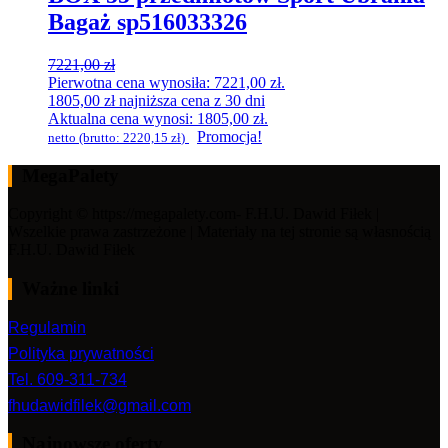
Bagaż sp516033326
7221,00
zł
Pierwotna cena wynosiła: 7221,00 zł.
1805,00
zł
najniższa cena z 30 dni
Aktualna cena wynosi: 1805,00 zł.
Promocja!
netto (brutto:
2220,15
zł
)
MegaPalety
Copyright © https://megapalety.com- F.H.U. Dawid Fiłek |
Wszelkie prawa zastrzeżone | Materiały na tej stronie są własnością
F.H.U. Dawid Fiłek
Ważne linki
Regulamin
Polityka prywatności
Tel. 609-311-734
fhudawidfilek@gmail.com
Najnowsze oferty