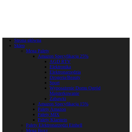
Strona główna
Sklep
Mega Palety
Amazon Specyfikacja 25%
AGD RTV
Elektronika
Elektronarzędzia
Drogeria/Beauty
Sport
Wyposażenie Domu Ogród
Majsterkowanie
Zabawki
Amazon Specyfikacja 15%
Palety Amazon
Palety MIX
Palety Klarstein
Palety Elektronarzędzi Einhell
Mega Boxy