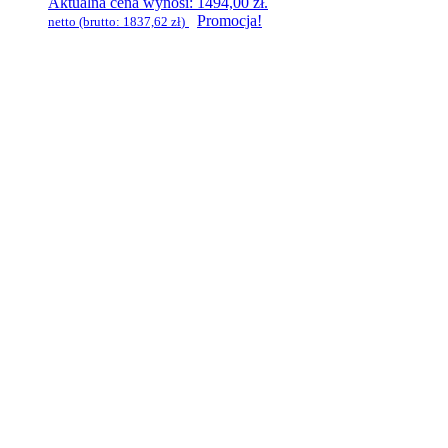
Aktualna cena wynosi: 1494,00 zł.
Promocja!
netto (brutto:
1837,62
zł
)