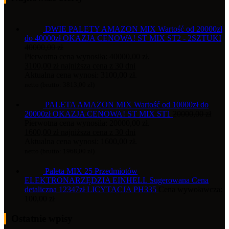
DWIE PALETY AMAZON MIX Wartość od 20000zł
do 40000zł OKAZJA CENOWA! ST MIX ST2 - 2SZTUKI
40000,00
zł
Pierwotna cena wynosiła: 40000,00 zł.
3100,00
zł
najniższa cena z 30 dni
Aktualna cena wynosi: 3100,00 zł.
netto (brutto:
3813,00
zł
)
PALETA AMAZON MIX Wartość od 10000zł do
20000zł OKAZJA CENOWA! ST MIX ST1
20000,00
zł
Pierwotna cena wynosiła: 20000,00 zł.
1600,00
zł
najniższa cena z 30 dni
Aktualna cena wynosi: 1600,00 zł.
netto (brutto:
1968,00
zł
)
Paleta MIX 25 Przedmiotów
ELEKTRONARZĘDZIA EINHELL Sugerowana Cena
detaliczna 12347zł LICYTACJA PH335
Cena wywoławcza:
100,00
zł
Ostatnie wpisy