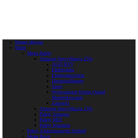
Strona główna
Sklep
Mega Palety
Amazon Specyfikacja 25%
AGD RTV
Elektronika
Elektronarzędzia
Drogeria/Beauty
Sport
Wyposażenie Domu Ogród
Majsterkowanie
Zabawki
Amazon Specyfikacja 15%
Palety Amazon
Palety MIX
Palety Klarstein
Palety Elektronarzędzi Einhell
Mega Boxy