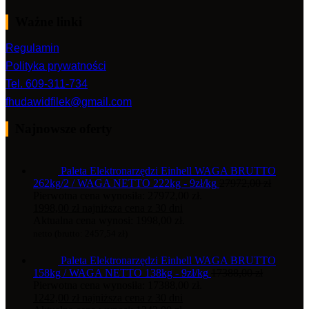
Ważne linki
Regulamin
Polityka prywatności
Tel. 609-311-734
fhudawidfilek@gmail.com
Najnowsze oferty
Paleta Elektronarzędzi Einhell WAGA BRUTTO
262kg/2 / WAGA NETTO 222kg - 9zł/kg
27972,00
zł
Pierwotna cena wynosiła: 27972,00 zł.
1998,00
zł
najniższa cena z 30 dni
Aktualna cena wynosi: 1998,00 zł.
netto (brutto:
2457,54
zł
)
Paleta Elektronarzędzi Einhell WAGA BRUTTO
158kg / WAGA NETTO 138kg - 9zł/kg
17388,00
zł
Pierwotna cena wynosiła: 17388,00 zł.
1242,00
zł
najniższa cena z 30 dni