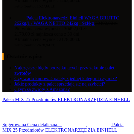
Aktualna cena wynosi: 1242,00 zł.
netto (brutto:
1527,66
zł
)
Paleta Elektronarzędzi Einhell WAGA BRUTTO
262kg/1 / WAGA NETTO 242kg - 9zł/kg
30492,00
zł
Pierwotna cena wynosiła: 30492,00 zł.
2178,00
zł
najniższa cena z 30 dni
Aktualna cena wynosi: 2178,00 zł.
netto (brutto:
2678,94
zł
)
Ostatnie wpisy
Najczęstsze błędy początkujących przy zakupie palet
zwrotów
Czy warto kupować palety z jednej kategorii czy mix?
Jakie produkty z palet sprzedają się najszybciej?
Czym są zwroty z Amazona?
Paleta MIX 25 Przedmiotów ELEKTRONARZĘDZIA EINHELL
Sugerowana Cena detaliczna...
Paleta
MIX 25 Przedmiotów ELEKTRONARZĘDZIA EINHELL