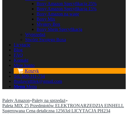
Boxy Amazon Specyfikacja 25%
Boxy Amazon Specyfikacja 15%
Boxy Amazon na wagę
Boxy Mix
Mystery Box
Boxy Shein Specyfikacja
Wyprzedaż
Stwórz Swojego Boxa
Licytacje
Blog
FAQ
Kontakt
Moje konto
Koszyk
Tel. 609-311-734
fhudawidfilek@gmail.com
Menu
Menu
Palety Amazon
»
Palety na sprzedaż
»
Paleta MIX 25 Przedmiotów ELEKTRONARZĘDZIA EINHELL
Sugerowana Cena detaliczna 12563zł LICYTACJA PH234