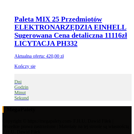
Paleta MIX 25 Przedmiotów
ELEKTRONARZĘDZIA EINHELL
Sugerowana Cena detaliczna 11116zł
LICYTACJA PH332
Aktualna oferta:
420,00
zł
Kończy się
Dni
Godzin
Minut
Sekund
MegaPalety
Copyright © https://megapalety.com- F.H.U. Dawid Fiłek |
Wszelkie prawa zastrzeżone | Materiały na tej stronie są własnością
F.H.U. Dawid Fiłek